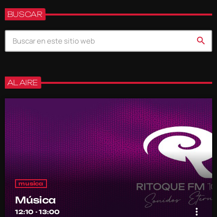
BUSCAR
search
AL AIRE
musica
Música
more_vert
12:10 - 13:00