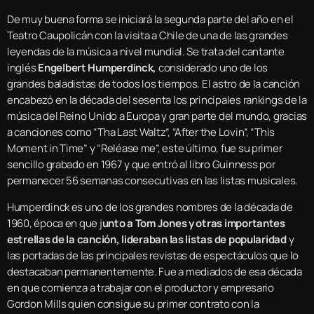
De muy buena forma se iniciará la segunda parte del año en el
Teatro Caupolicán con la visita a Chile de una de las grandes
leyendas de la música a nivel mundial. Se trata del cantante
inglés
Engelbert Humperdinck,
considerado uno de los
grandes baladistas de todos los tiempos. El astro de la canción
encabezó en la década del sesenta los principales rankings de la
música del Reino Unido a Europa y gran parte del mundo, gracias
a canciones como “Tha Last Waltz”, “After the Lovin”, “This
Moment in Time” y “Reléase me”, este último, fue su primer
sencillo grabado en 1967 y que entró al libro Guinness por
permanecer 56 semanas consecutivas en las listas musicales.
Humperdinck es uno de los grandes nombres de la década de
1960, época en que j
unto a Tom Jones y otras importantes
estrellas de la canción, lideraban las listas de popularidad
y
las portadas de las principales revistas de espectáculos que lo
destacaban permanentemente. Fue a mediados de esa década
en que comienza a trabajar con el productor y empresario
Gordon Mills quien consigue su primer contrato con la