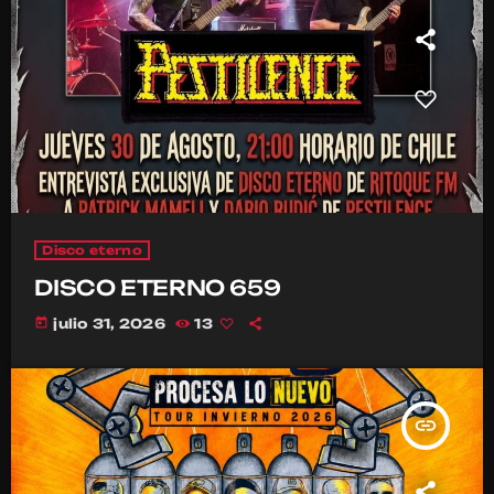
Disco eterno
DISCO ETERNO 659
today
julio 31, 2026
13
insert_link