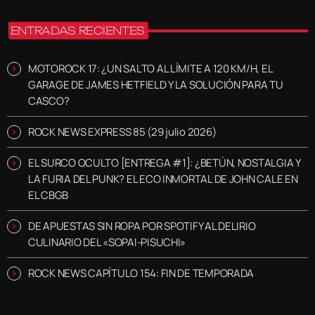
ENTRADAS RECIENTES
MOTOROCK 17: ¿UN SALTO AL LÍMITE A 120 KM/H, EL
GARAGE DE JAMES HETFIELD Y LA SOLUCIÓN PARA TU
CASCO?
ROCK NEWS EXPRESS 85 (29 julio 2026)
EL SURCO OCULTO [ENTREGA #1]: ¿BETÚN, NOSTALGIA Y
LA FURIA DEL PUNK? EL ECO INMORTAL DE JOHN CALE EN
EL CBGB
DE APUESTAS SIN ROPA POR SPOTIFY AL DELIRIO
CULINARIO DEL «SOPAI-PISUCHI»
ROCK NEWS CAPÍTULO 154: FIN DE TEMPORADA