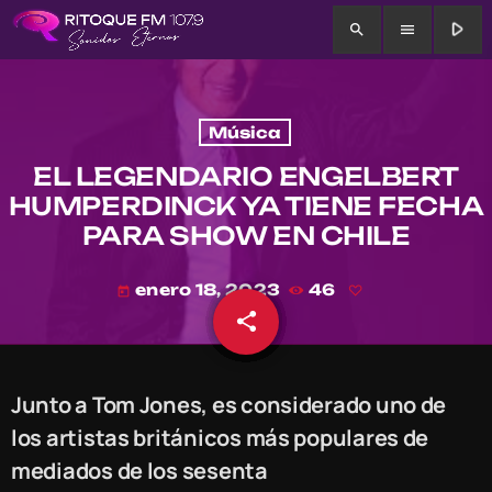
play_arrow
search
menu
Música
EL LEGENDARIO ENGELBERT
HUMPERDINCK YA TIENE FECHA
PARA SHOW EN CHILE
enero 18, 2023
46
today
share
email
Junto a Tom Jones, es considerado uno de
los artistas británicos más populares de
mediados de los sesenta