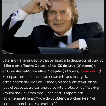
Este año visitará nuestro país para saldar la deuda con el público
chileno en el
Teatro Caupolicán el 30 de junio (21:horas)
y
en
Gran Arena Monticello
el
1 de julio (
21 horas,
Topticket.cl
)
.
Se espera un espectáculo emocionante que incluye la
participación de Olivia de 12 años y nieta del artista quien se
roba el espectáculo con una dulce interpretación de “Rocking
Around the Chrismas tree”. Engelbert Humperdinck
recientemente lanzó
“How do you Mend a Broken Hear”
el
segundo sencillo de su próximo EP.