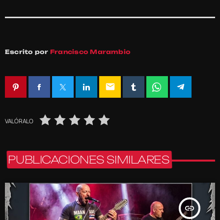
Escrito por
Francisco Marambio
email
VALÓRALO
PUBLICACIONES SIMILARES
insert_link