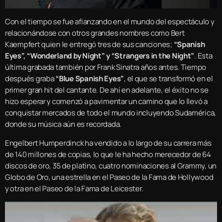
Con el tiempo se fue afianzando en el mundo del espectáculo y
relacionándose con otros grandes nombres como Bert
Kaempfert quien le entregó tres de sus canciones;
“Spanish
Eyes”, “Wonderland by Night” y “Strangers in the Night”
. Esta
última grabada también por Frank Sinatra años antes. Tiempo
después graba
“Blue Spanish Eyes”
, el que se transformó en el
primer gran hit del cantante. De ahí en adelante, el éxito no se
hizo esperar y comenzó a pavimentar un camino que lo llevó a
conquistar mercados de todo el mundo incluyendo Sudamérica,
donde su música aún es recordada.
Engelbert Humperdinck ha vendido a lo largo de su carrera más
de 140 millones de copias, lo que le ha hecho merecedor de 64
discos de oro, 35 de platino, cuatro nominaciones al Grammy, un
Globo de Oro, una estrella en el Paseo de la Fama de Hollywood
y otra en el Paseo de la Fama de Leicester.