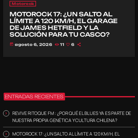
Motorock
MOTOROCK 17: ¿UN SALTO AL
LÍMITE A 120 KM/H, EL GARAGE
DE JAMES HETFIELD Y LA
SOLUCIÓN PARA TU CASCO?
today
agosto 6, 2026
11
6
ENTRADAS RECIENTES
REVIVE RITOQUE FM : ¿POR QUÉ EL BLUES YA ES PARTE DE
NUESTRA PROPIA GENÉTICA Y CULTURA CHILENA?
MOTOROCK 17: ¿UN SALTO AL LÍMITE A 120 KM/H, EL