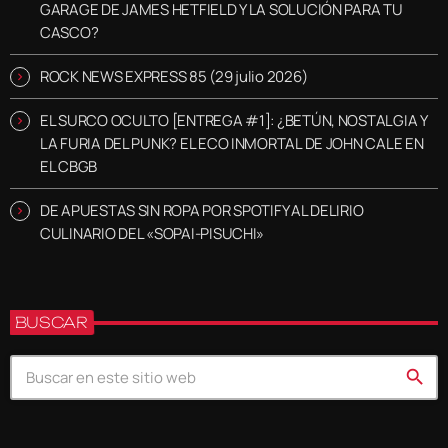
GARAGE DE JAMES HETFIELD Y LA SOLUCIÓN PARA TU
CASCO?
ROCK NEWS EXPRESS 85 (29 julio 2026)
EL SURCO OCULTO [ENTREGA #1]: ¿BETÚN, NOSTALGIA Y
LA FURIA DEL PUNK? EL ECO INMORTAL DE JOHN CALE EN
EL CBGB
DE APUESTAS SIN ROPA POR SPOTIFY AL DELIRIO
CULINARIO DEL «SOPAI-PISUCHI»
BUSCAR
search