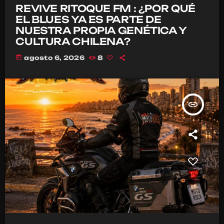
REVIVE RITOQUE FM : ¿POR QUÉ
EL BLUES YA ES PARTE DE
NUESTRA PROPIA GENÉTICA Y
CULTURA CHILENA?
today
agosto 6, 2026
8
insert_link