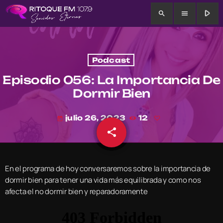
play_arrow
search
menu
Podcast
Episodio 056: La Importancia De
Dormir Bien
julio 26, 2023
12
today
share
email
En el programa de hoy conversaremos sobre la importancia de
dormir bien para tener una vida más equilibrada y como nos
afecta el no dormir bien y reparadoramente