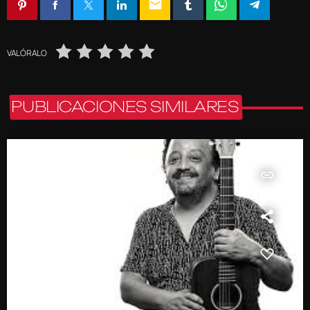
email
VALÓRALO
PUBLICACIONES SIMILARES
insert_link