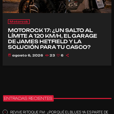
Motorock
MOTOROCK 17: ¿UN SALTO AL
LÍMITE A 120 KM/H, EL GARAGE
DE JAMES HETFIELD Y LA
SOLUCIÓN PARA TU CASCO?
today
agosto 6, 2026
23
6
ENTRADAS RECIENTES
REVIVE RITOQUE FM : ¿POR QUÉ EL BLUES YA ES PARTE DE