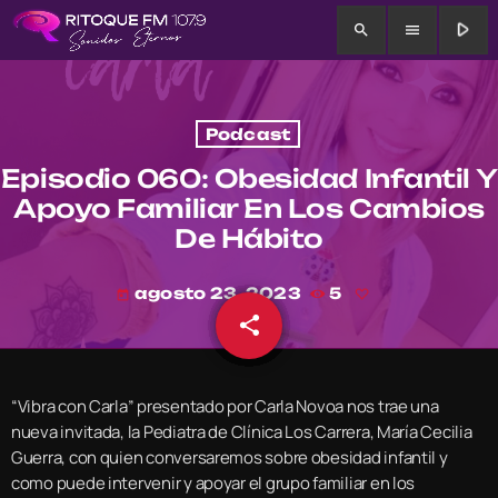
play_arrow
search
menu
Podcast
Episodio 060: Obesidad Infantil Y
Apoyo Familiar En Los Cambios
De Hábito
agosto 23, 2023
5
today
share
email
“Vibra con Carla” presentado por Carla Novoa nos trae una
nueva invitada, la Pediatra de Clínica Los Carrera, María Cecilia
Guerra, con quien conversaremos sobre obesidad infantil y
como puede intervenir y apoyar el grupo familiar en los