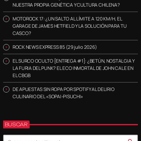
NUESTRA PROPIA GENÉTICA Y CULTURA CHILENA?
MOTOROCK 17: ¿UN SALTO AL LÍMITE A 120 KM/H, EL
GARAGE DE JAMES HETFIELD Y LA SOLUCIÓN PARA TU
CASCO?
ROCK NEWS EXPRESS 85 (29 julio 2026)
EL SURCO OCULTO [ENTREGA #1]: ¿BETÚN, NOSTALGIA Y
LA FURIA DEL PUNK? EL ECO INMORTAL DE JOHN CALE EN
EL CBGB
DE APUESTAS SIN ROPA POR SPOTIFY AL DELIRIO
CULINARIO DEL «SOPAI-PISUCHI»
BUSCAR