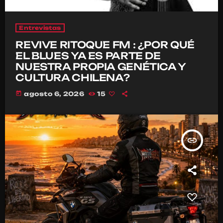
Entrevistas
REVIVE RITOQUE FM : ¿POR QUÉ
EL BLUES YA ES PARTE DE
NUESTRA PROPIA GENÉTICA Y
CULTURA CHILENA?
today
agosto 6, 2026
15
insert_link