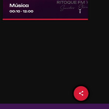
Música
more_vert
00:10 - 12:00
close
Música
Por el equipo Ritoque FM
Música
share
email