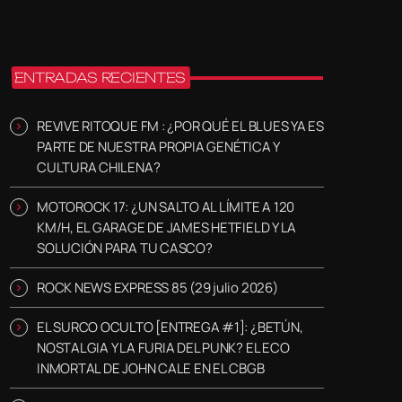
ENTRADAS RECIENTES
REVIVE RITOQUE FM : ¿POR QUÉ EL BLUES YA ES
PARTE DE NUESTRA PROPIA GENÉTICA Y
CULTURA CHILENA?
MOTOROCK 17: ¿UN SALTO AL LÍMITE A 120
KM/H, EL GARAGE DE JAMES HETFIELD Y LA
SOLUCIÓN PARA TU CASCO?
ROCK NEWS EXPRESS 85 (29 julio 2026)
EL SURCO OCULTO [ENTREGA #1]: ¿BETÚN,
NOSTALGIA Y LA FURIA DEL PUNK? EL ECO
INMORTAL DE JOHN CALE EN EL CBGB