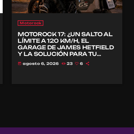
Motorock
MOTOROCK 17: ¿UN SALTO AL
LÍMITE A 120 KM/H, EL
GARAGE DE JAMES HETFIELD
Y LA SOLUCIÓN PARA TU
CASCO?
agosto 6, 2026
23
6
today