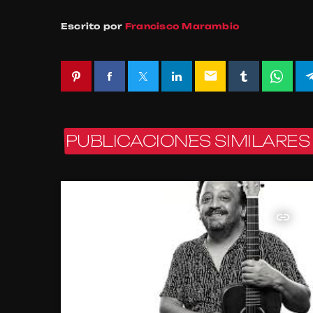
Escrito por
Francisco Marambio
email
PUBLICACIONES SIMILARES
insert_link