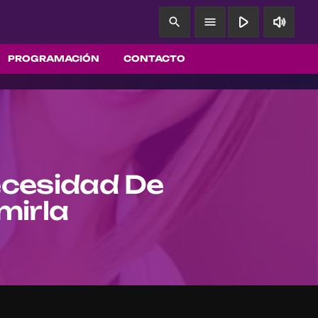
play_arrow
volume_up
search
menu
PROGRAMACIÓN
CONTACTO
ecesidad De
mirla