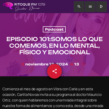
play_arrow
search
menu
Podcast
EPISODIO 101:SOMOS LO QUE
COMEMOS, EN LO MENTAL,
FÍSICO Y EMOCIONAL
noviembre 13, 2024
13
today
share
email
Comienza el mes de agosto en Vibra con Carla y en esta
ocasión, Carlita Novoa invita a su programa al doctor Mauricio
Ortiz, con quien hablaremos con una mirada integral sobre
nuestra forma de alimentarnos y como esta, desde una mirada