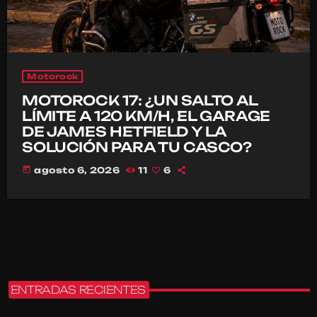
Motorock
MOTOROCK 17: ¿UN SALTO AL
LÍMITE A 120 KM/H, EL GARAGE
DE JAMES HETFIELD Y LA
SOLUCIÓN PARA TU CASCO?
today
agosto 6, 2026
11
6
ENTRADAS RECIENTES