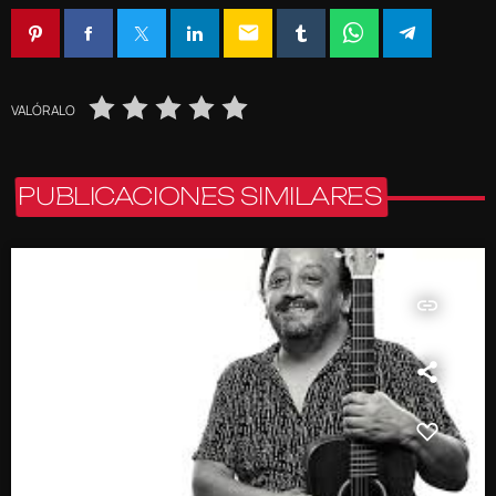
email
VALÓRALO
PUBLICACIONES SIMILARES
insert_link