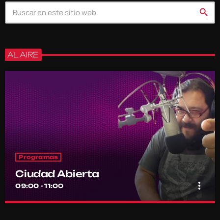
search
AL AIRE
Programas
Ciudad Abierta
more_vert
09:00 - 11:00
Ciudad Abierta
close