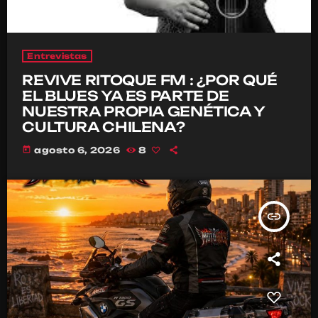
Entrevistas
REVIVE RITOQUE FM : ¿POR QUÉ
EL BLUES YA ES PARTE DE
NUESTRA PROPIA GENÉTICA Y
CULTURA CHILENA?
today
agosto 6, 2026
8
insert_link