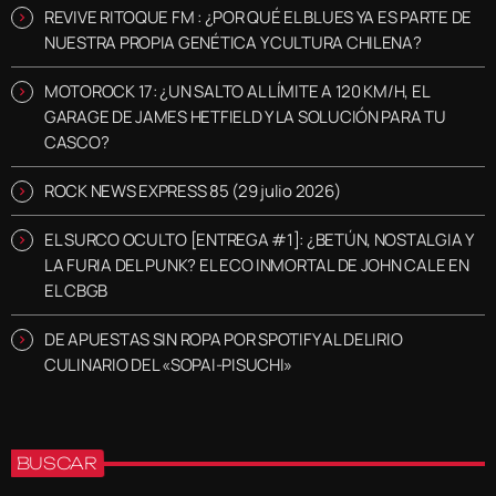
REVIVE RITOQUE FM : ¿POR QUÉ EL BLUES YA ES PARTE DE
NUESTRA PROPIA GENÉTICA Y CULTURA CHILENA?
MOTOROCK 17: ¿UN SALTO AL LÍMITE A 120 KM/H, EL
GARAGE DE JAMES HETFIELD Y LA SOLUCIÓN PARA TU
CASCO?
ROCK NEWS EXPRESS 85 (29 julio 2026)
EL SURCO OCULTO [ENTREGA #1]: ¿BETÚN, NOSTALGIA Y
LA FURIA DEL PUNK? EL ECO INMORTAL DE JOHN CALE EN
EL CBGB
DE APUESTAS SIN ROPA POR SPOTIFY AL DELIRIO
CULINARIO DEL «SOPAI-PISUCHI»
BUSCAR