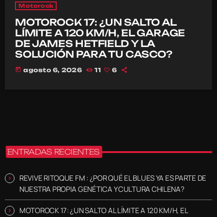
Motorock
MOTOROCK 17: ¿UN SALTO AL
LÍMITE A 120 KM/H, EL GARAGE
DE JAMES HETFIELD Y LA
SOLUCIÓN PARA TU CASCO?
today
agosto 6, 2026
11
6
ENTRADAS RECIENTES
REVIVE RITOQUE FM : ¿POR QUÉ EL BLUES YA ES PARTE DE
NUESTRA PROPIA GENÉTICA Y CULTURA CHILENA?
MOTOROCK 17: ¿UN SALTO AL LÍMITE A 120 KM/H, EL