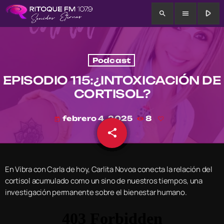
play_arrow
search
menu
Podcast
EPISODIO 115:¿INTOXICACIÓN DE
CORTISOL?
febrero 4, 2025
8
today
share
email
En Vibra con Carla de hoy, Carlita Novoa conecta la relación del
cortisol acumulado como un sino de nuestros tiempos, una
investigación permanente sobre el bienestar humano.