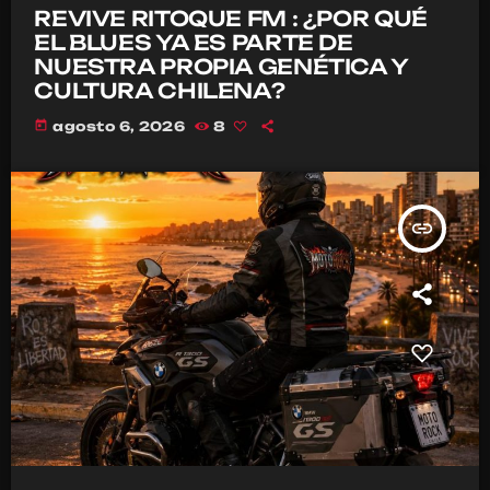
REVIVE RITOQUE FM : ¿POR QUÉ
EL BLUES YA ES PARTE DE
NUESTRA PROPIA GENÉTICA Y
CULTURA CHILENA?
today
agosto 6, 2026
8
insert_link