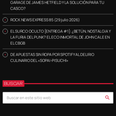
GARAGE DE JAMES HETFIELD Y LA SOLUCIÓN PARA TU
CASCO?
ROCK NEWS EXPRESS 85 (29 julio 2026)
EL SURCO OCULTO [ENTREGA #1]: ¿BETÚN, NOSTALGIA Y
LA FURIA DEL PUNK? EL ECO INMORTAL DE JOHN CALE EN
EL CBGB
DE APUESTAS SIN ROPA POR SPOTIFY AL DELIRIO
CULINARIO DEL «SOPAI-PISUCHI»
BUSCAR
search