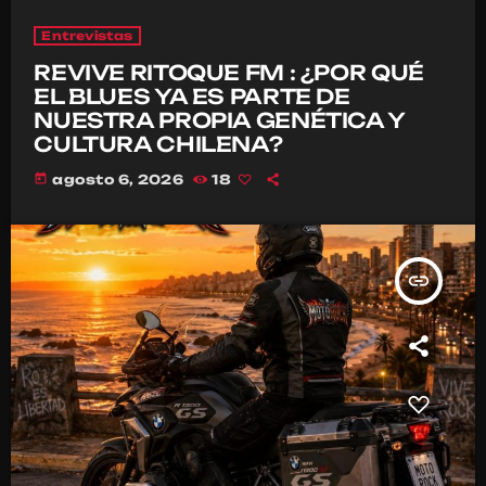
Entrevistas
REVIVE RITOQUE FM : ¿POR QUÉ
EL BLUES YA ES PARTE DE
NUESTRA PROPIA GENÉTICA Y
CULTURA CHILENA?
today
agosto 6, 2026
18
insert_link