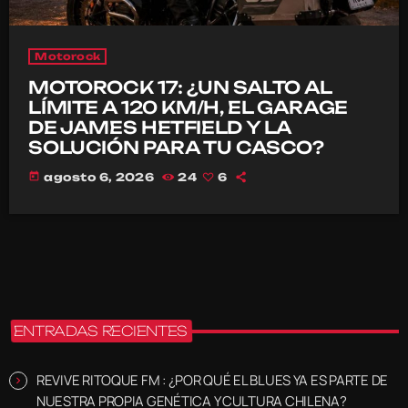
Motorock
MOTOROCK 17: ¿UN SALTO AL
LÍMITE A 120 KM/H, EL GARAGE
DE JAMES HETFIELD Y LA
SOLUCIÓN PARA TU CASCO?
today
agosto 6, 2026
24
6
ENTRADAS RECIENTES
REVIVE RITOQUE FM : ¿POR QUÉ EL BLUES YA ES PARTE DE
NUESTRA PROPIA GENÉTICA Y CULTURA CHILENA?