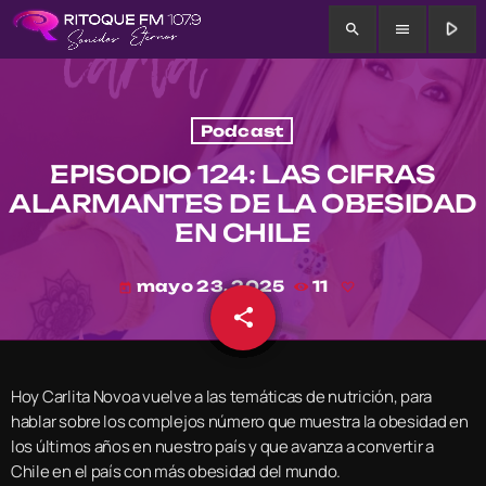
play_arrow
search
menu
Podcast
EPISODIO 124: LAS CIFRAS
ALARMANTES DE LA OBESIDAD
EN CHILE
mayo 23, 2025
11
today
share
email
Hoy Carlita Novoa vuelve a las temáticas de nutrición, para
hablar sobre los complejos número que muestra la obesidad en
los últimos años en nuestro país y que avanza a convertir a
Chile en el país con más obesidad del mundo.