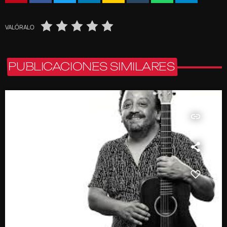
VALÓRALO
PUBLICACIONES SIMILARES
insert_link