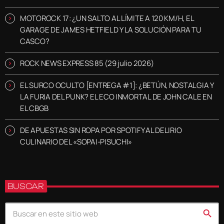
MOTOROCK 17: ¿UN SALTO AL LÍMITE A 120 KM/H, EL
GARAGE DE JAMES HETFIELD Y LA SOLUCIÓN PARA TU
CASCO?
ROCK NEWS EXPRESS 85 (29 julio 2026)
EL SURCO OCULTO [ENTREGA #1]: ¿BETÚN, NOSTALGIA Y
LA FURIA DEL PUNK? EL ECO INMORTAL DE JOHN CALE EN
EL CBGB
DE APUESTAS SIN ROPA POR SPOTIFY AL DELIRIO
CULINARIO DEL «SOPAI-PISUCHI»
BUSCAR
search