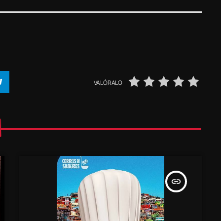
VALÓRALO
insert_link