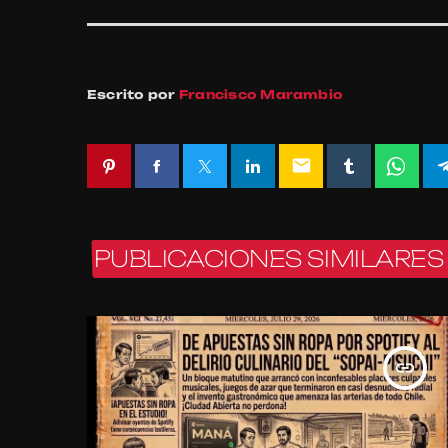
Escrito por
Francisco Marambio
email
PUBLICACIONES SIMILARES
insert_link