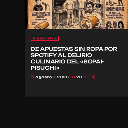
Entrevistas
DE APUESTAS SIN ROPA POR
SPOTIFY AL DELIRIO
CULINARIO DEL «SOPAI-
PISUCHI»
agosto 1, 2026
20
today