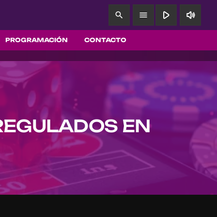
play_arrow
volume_up
search
menu
PROGRAMACIÓN
CONTACTO
 REGULADOS EN