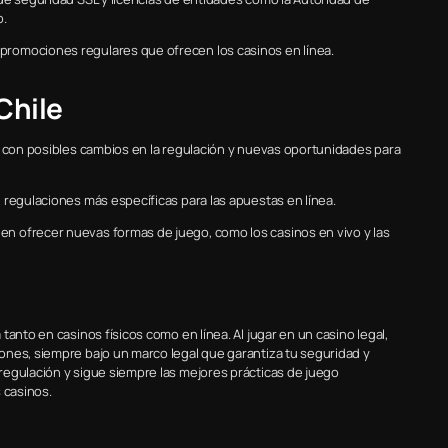
o.
 promociones regulares que ofrecen los casinos en línea.
Chile
, con posibles cambios en la regulación y nuevas oportunidades para
n regulaciones más específicas para las apuestas en línea.
en ofrecer nuevas formas de juego, como los casinos en vivo y las
anto en casinos físicos como en línea. Al jugar en un casino legal,
ones, siempre bajo un marco legal que garantiza tu seguridad y
regulación y sigue siempre las mejores prácticas de juego
 casinos.