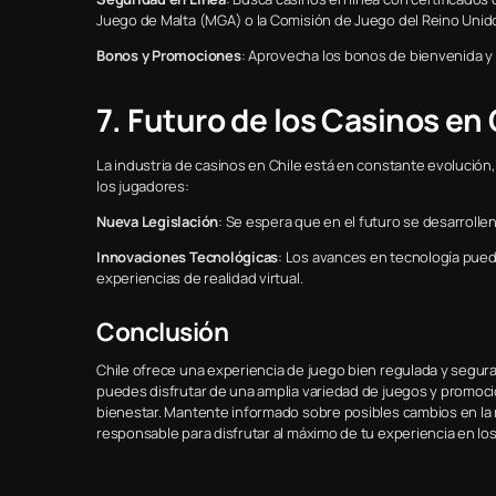
Juego de Malta (MGA) o la Comisión de Juego del Reino Unid
Bonos y Promociones
: Aprovecha los bonos de bienvenida y
7. Futuro de los Casinos en 
La industria de casinos en Chile está en constante evolución
los jugadores:
Nueva Legislación
: Se espera que en el futuro se desarrolle
Innovaciones Tecnológicas
: Los avances en tecnología pued
experiencias de realidad virtual.
Conclusión
Chile ofrece una experiencia de juego bien regulada y segura t
puedes disfrutar de una amplia variedad de juegos y promoci
bienestar. Mantente informado sobre posibles cambios en la 
responsable para disfrutar al máximo de tu experiencia en los