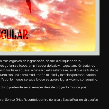
do más orgánico en la grabación, desde la búsqueda de la
de guitarra a tubos, amplificador de bajo vintage, también tratando
to los lleva a querer alcanzar cierta estética musical que se trata de
junta con una cierta maduración musical y también personal, ya sea
s. Ya por lo menos se sabe lo que se quiere lograr y como conseguirlo.
 disco pretende ser el renacer de este proyecto musical post
rel Sónico (Hiss Records), dentro de la sala Escala Real en Valparaíso