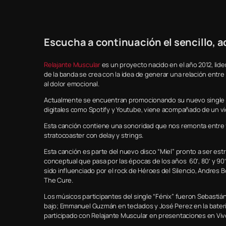
Escucha a continuación el sencillo, ad
Relajante Muscular
es un proyecto nacido en el año 2012, lid
de la banda se crea con la idea de generar una relación entre 
al dolor emocional.
Actualmente se encuentran promocionando su nuevo single “F
digitales como Spotify y Youtube, viene acompañado de un v
Esta canción contiene una sonoridad que nos remonta entre fi
stratocoaster con delay y strings.
Esta canción es parte del nuevo disco “Miel” pronto a ser estre
conceptual que pasa por las épocas de los años 60′, 80′ y 90′
sido influenciado por el rock de Héroes del Silencio, Andres 
The Cure.
Los músicos participantes del single “Fénix” fueron Sebastián
bajo; Emmanuel Guzmán en teclados y José Perez en la bater
participado con Relajante Muscular en presentaciones en Viv