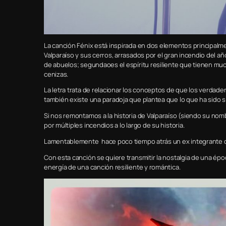
La canción Fénix está inspirada en dos elementos principalm
Valparaíso y sus cerros, arrasados por el gran incendio del 
de abuelos; segundaoes el espíritu resiliente que tienen mu
cenizas.
La letra trata de relacionar los conceptos de que los verda
también existe una paradoja que plantea que lo que ha sido s
Si nos remontamos a la historia de Valparaíso (siendo su nom
por múltiples incendios a lo largo de su historia.
Lamentablemente hace poco tiempo atrás un ex integrante de 
Con esta canción se quiere transmitir la nostalgia de una époc
energía de una canción resiliente y romántica.