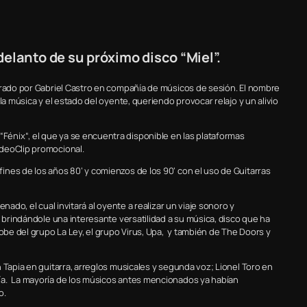
elanto de su próximo disco “Miel”.
erado por Gabriel Castro en compañía de músicos de sesión. El nombre
la música y el estado del oyente, queriendo provocar relajo y un alivio
énix“, el que ya se encuentra disponible en las plataformas
ideoClip promocional.
nes de los años 80’ y comienzos de los 90’ con el uso de Guitarras
nado, el cual invitará al oyente a realizar un viaje sonoro y
 brindándole una interesante versatilidad a su música, disco que ha
Bobe del grupo La Ley, el grupo Virus, Upa, y también de The Doors y
 Tapia en guitarra, arreglos musicales y segunda voz; Lionel Toro en
ía. La mayoría de los músicos antes mencionados ya habían
o.