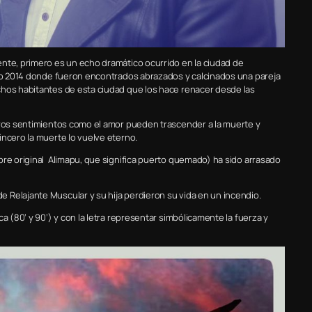
ente, primero es un echo dramático ocurrido en la ciudad de
año 2014 donde fueron encontrados abrazados y calcinados una pareja
chos habitantes de esta ciudad que los hace renacer desde las
deros sentimientos como el amor pueden trascender a la muerte y
incero la muerte lo vuelve eterno.
bre original Alimapu, que significa puerto quemado) ha sido arrasado
Relajante Muscular y su hija perdieron su vida en un incendio.
a (80’ y 90’) y con la letra representar simbólicamente la fuerza y