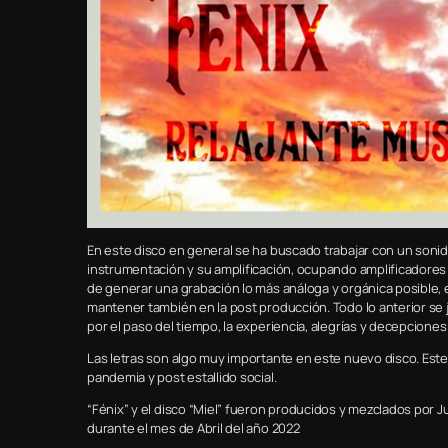
En este disco en general se ha buscado trabajar con un soni
instrumentación y su amplificación, ocupando amplificadores 
de generar una grabación lo más análoga y orgánica posible, es
mantener también en la post producción. Todo lo anterior se 
por el paso del tiempo, la experiencia, alegrías y decepcione
Las letras son algo muy importante en este nuevo disco. Este
pandemia y post estallido social.
“Fénix” y el disco “Miel” fueron producidos y mezclados por Ju
durante el mes de Abril del año 2022