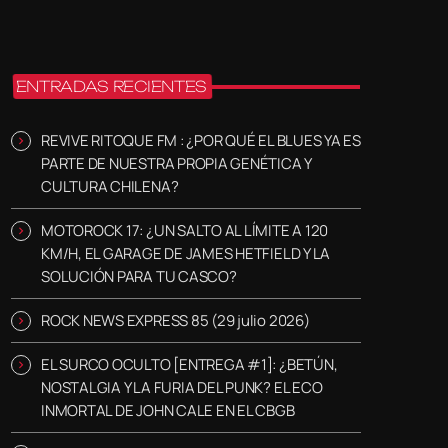
ENTRADAS RECIENTES
REVIVE RITOQUE FM : ¿POR QUÉ EL BLUES YA ES
PARTE DE NUESTRA PROPIA GENÉTICA Y
CULTURA CHILENA?
MOTOROCK 17: ¿UN SALTO AL LÍMITE A 120
KM/H, EL GARAGE DE JAMES HETFIELD Y LA
SOLUCIÓN PARA TU CASCO?
ROCK NEWS EXPRESS 85 (29 julio 2026)
EL SURCO OCULTO [ENTREGA #1]: ¿BETÚN,
NOSTALGIA Y LA FURIA DEL PUNK? EL ECO
INMORTAL DE JOHN CALE EN EL CBGB