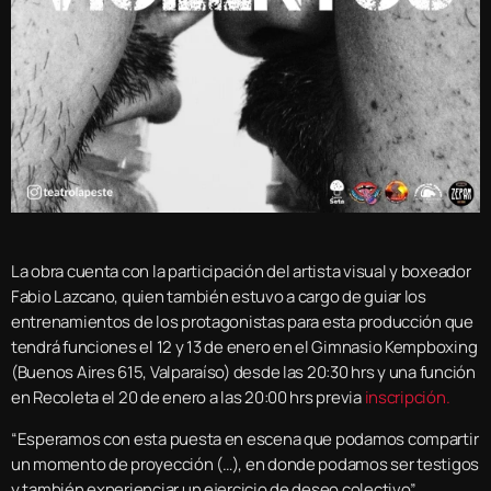
La obra cuenta con la participación del artista visual y boxeador
Fabio Lazcano, quien también estuvo a cargo de guiar los
entrenamientos de los protagonistas para esta producción que
tendrá funciones el 12 y 13 de enero en el Gimnasio Kempboxing
(Buenos Aires 615, Valparaíso) desde las 20:30 hrs y una función
en Recoleta el 20 de enero a las 20:00 hrs previa
inscripción.
“Esperamos con esta puesta en escena que podamos compartir
un momento de proyección (…), en donde podamos ser testigos
y también experienciar un ejercicio de deseo colectivo”,