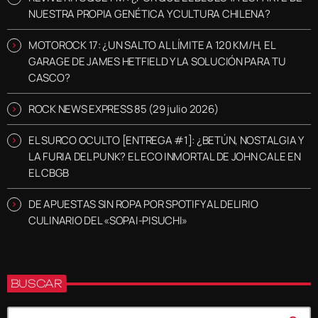
NUESTRA PROPIA GENÉTICA Y CULTURA CHILENA?
MOTOROCK 17: ¿UN SALTO AL LÍMITE A 120 KM/H, EL
GARAGE DE JAMES HETFIELD Y LA SOLUCIÓN PARA TU
CASCO?
ROCK NEWS EXPRESS 85 (29 julio 2026)
EL SURCO OCULTO [ENTREGA #1]: ¿BETÚN, NOSTALGIA Y
LA FURIA DEL PUNK? EL ECO INMORTAL DE JOHN CALE EN
EL CBGB
DE APUESTAS SIN ROPA POR SPOTIFY AL DELIRIO
CULINARIO DEL «SOPAI-PISUCHI»
BUSCAR