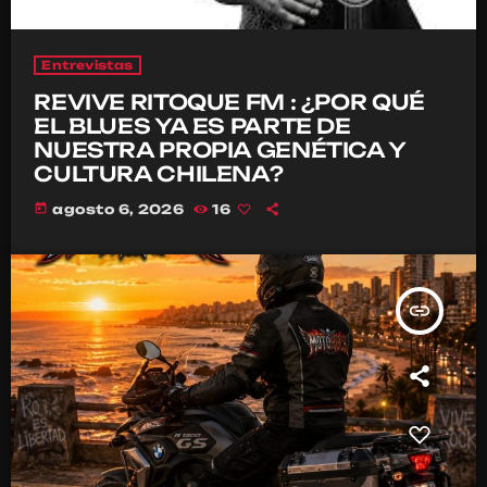
Entrevistas
REVIVE RITOQUE FM : ¿POR QUÉ
EL BLUES YA ES PARTE DE
NUESTRA PROPIA GENÉTICA Y
CULTURA CHILENA?
today
agosto 6, 2026
16
insert_link