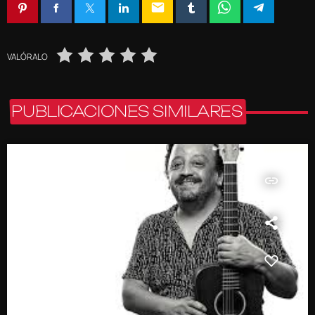
email
VALÓRALO
PUBLICACIONES SIMILARES
insert_link