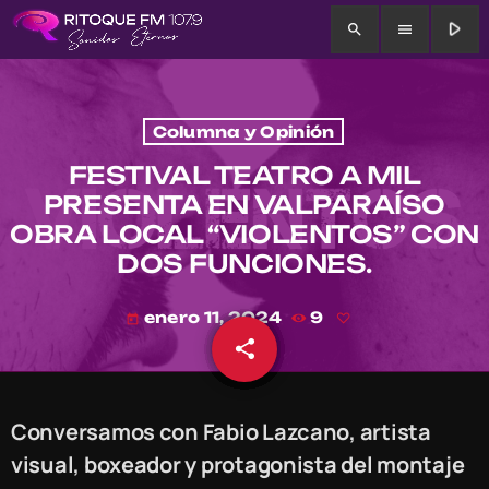
play_arrow
search
menu
Columna y Opinión
FESTIVAL TEATRO A MIL
PRESENTA EN VALPARAÍSO
OBRA LOCAL “VIOLENTOS” CON
DOS FUNCIONES.
enero 11, 2024
9
today
share
email
Conversamos con Fabio Lazcano, artista
visual, boxeador y protagonista del montaje