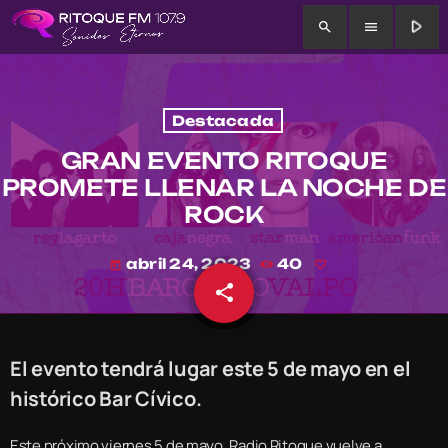
play_arrow
search
menu
Destacada
GRAN EVENTO RITOQUE
PROMETE LLENAR LA NOCHE DE
ROCK
abril 24, 2023
40
today
share
email
El evento tendrá lugar este 5 de mayo en el
histórico Bar Cívico.
Este próximo viernes 5 de mayo, Radio Ritoque vuelve a