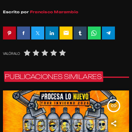
Escrito por
Francisco Marambio
email
VALÓRALO
PUBLICACIONES SIMILARES
insert_link