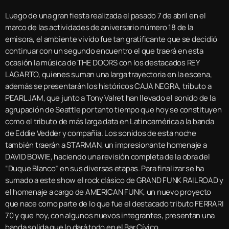
Luego de una gran fiesta realizada el pasado 7 de abril en el
marco de las actividades de aniversario número 18 de la
emisora, el ambiente vivido fue tan gratificante que se decidió
continuar con un segundo encuentro el que traerá en esta
ocasión la música de THE DOORS con los destacados REY
LAGARTO, quienes suman una larga trayectoria en la escena,
además se presentarán los históricos CAJA NEGRA, tributo a
PEARL JAM, que junto a Tony Valret han llevado el sonido de la
agrupación de Seattle por tanto tiempo que hoy se constituyen
como el tributo de más larga data en Latinoamérica a la banda
de Eddie Vedder y compañía. Los sonidos de esta noche
también traerán a STARMAN, un impresionante homenaje a
DAVID BOWIE, haciendo una revisión completa de la obra del
“Duque Blanco” en sus diversas etapas. Para finalizar se ha
sumado a este show el rock clásico de GRAND FUNK RAILROAD y
el homenaje a cargo de AMERICAN FUNK, un nuevo proyecto
que nace como parte de lo que fue el destacado tributo FERRARI
70 y que hoy, con algunos nuevos integrantes, presentan una
banda solida que lo dará todo en el Bar Cívico.