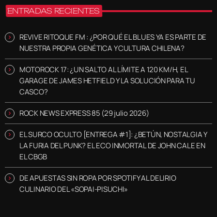
ENTRADAS RECIENTES
REVIVE RITOQUE FM : ¿POR QUÉ EL BLUES YA ES PARTE DE
NUESTRA PROPIA GENÉTICA Y CULTURA CHILENA?
MOTOROCK 17: ¿UN SALTO AL LÍMITE A 120 KM/H, EL
GARAGE DE JAMES HETFIELD Y LA SOLUCIÓN PARA TU
CASCO?
ROCK NEWS EXPRESS 85 (29 julio 2026)
EL SURCO OCULTO [ENTREGA #1]: ¿BETÚN, NOSTALGIA Y
LA FURIA DEL PUNK? EL ECO INMORTAL DE JOHN CALE EN
EL CBGB
DE APUESTAS SIN ROPA POR SPOTIFY AL DELIRIO
CULINARIO DEL «SOPAI-PISUCHI»