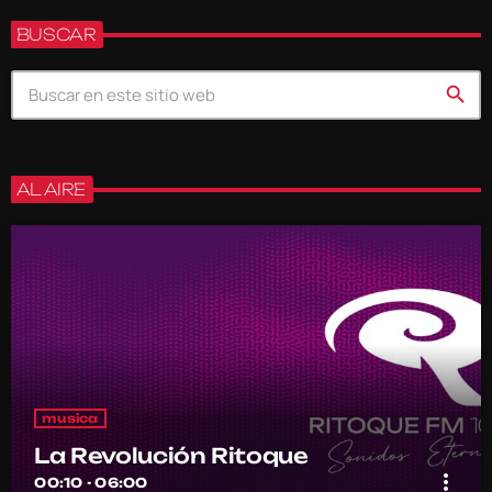
BUSCAR
search
AL AIRE
musica
La Revolución Ritoque
more_vert
00:10 - 06:00