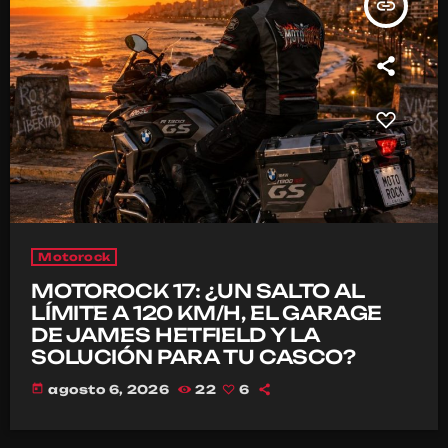
insert_link
Motorock
MOTOROCK 17: ¿UN SALTO AL
LÍMITE A 120 KM/H, EL GARAGE
DE JAMES HETFIELD Y LA
SOLUCIÓN PARA TU CASCO?
today
agosto 6, 2026
22
6