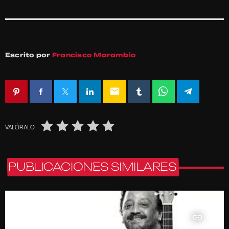
Escrito por
Francisco Marambio
email
VALÓRALO
PUBLICACIONES SIMILARES
insert_link