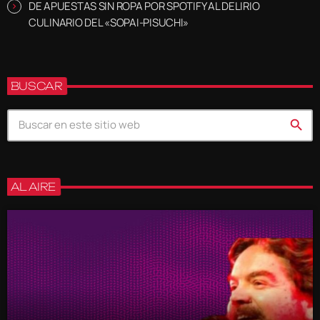
DE APUESTAS SIN ROPA POR SPOTIFY AL DELIRIO
CULINARIO DEL «SOPAI-PISUCHI»
BUSCAR
search
AL AIRE