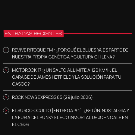
ENTRADAS RECIENTES
REVIVE RITOQUE FM : ¿POR QUÉ EL BLUES YA ES PARTE DE
NUESTRA PROPIA GENÉTICA Y CULTURA CHILENA?
MOTOROCK 17: ¿UN SALTO AL LÍMITE A 120 KM/H, EL
GARAGE DE JAMES HETFIELD Y LA SOLUCIÓN PARA TU
CASCO?
ROCK NEWS EXPRESS 85 (29 julio 2026)
EL SURCO OCULTO [ENTREGA #1]: ¿BETÚN, NOSTALGIA Y
LA FURIA DEL PUNK? EL ECO INMORTAL DE JOHN CALE EN
EL CBGB