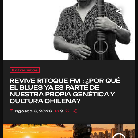
Entrevistas
REVIVE RITOQUE FM : ¿POR QUÉ
EL BLUES YA ES PARTE DE
NUESTRA PROPIA GENÉTICA Y
CULTURA CHILENA?
today
agosto 6, 2026
9