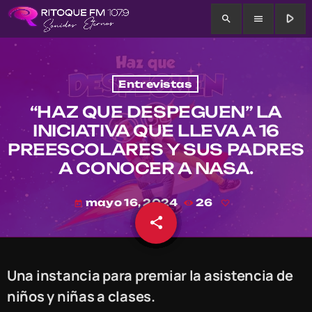
play_arrow
search
menu
Entrevistas
“HAZ QUE DESPEGUEN” LA
INICIATIVA QUE LLEVA A 16
PREESCOLARES Y SUS PADRES
A CONOCER A NASA.
mayo 16, 2024
26
today
share
email
Una instancia para premiar la asistencia de
niños y niñas a clases.