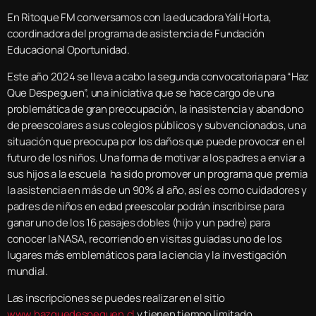
En Ritoque FM conversamos con la educadora Yalí Horta,
coordinadora del programa de asistencia de Fundación
Educacional Oportunidad.
Este año 2024 se lleva a cabo la segunda convocatoria para “Haz
Que Despeguen”, una iniciativa que se hace cargo de una
problemática de gran preocupación, la inasistencia y abandono
de preescolares a sus colegios públicos y subvencionados, una
situación que preocupa por los daños que puede provocar en el
futuro de los niños. Una forma de motivar a los padres a enviar a
sus hijos a la escuela ha sido promover un programa que premia
la asistencia en más de un 90% al año, así es como cuidadores y
padres de niños en edad preescolar podrán inscribirse para
ganar uno de los 16 pasajes dobles (hijo y un padre) para
conocer la NASA, recorriendo en visitas guiadas uno de los
lugares más emblemáticos para la ciencia y la investigación
mundial.
Las inscripciones se puedes realizar en el sitio
www.hazquedespeguen.cl
y tienen tiempo limitado.