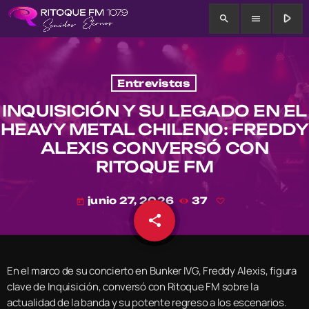
play_arrow
search
menu
Entrevistas
INQUISICIÓN Y SU LEGADO EN EL
HEAVY METAL CHILENO: FREDDY
ALEXIS CONVERSÓ CON
RITOQUE FM
junio 27, 2026
37
today
share
email
En el marco de su concierto en Bunker IVG, Freddy Alexis, figura
clave de Inquisición, conversó con Ritoque FM sobre la
actualidad de la banda y su potente regreso a los escenarios.