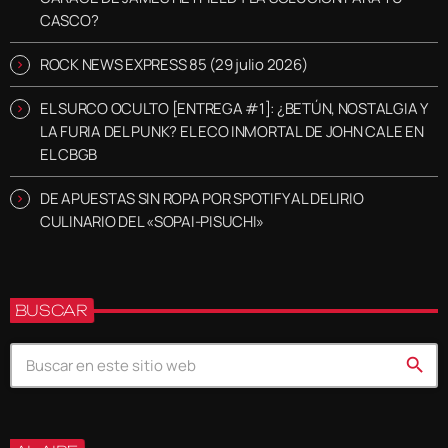
CASCO?
ROCK NEWS EXPRESS 85 (29 julio 2026)
EL SURCO OCULTO [ENTREGA #1]: ¿BETÚN, NOSTALGIA Y
LA FURIA DEL PUNK? EL ECO INMORTAL DE JOHN CALE EN
EL CBGB
DE APUESTAS SIN ROPA POR SPOTIFY AL DELIRIO
CULINARIO DEL «SOPAI-PISUCHI»
BUSCAR
search