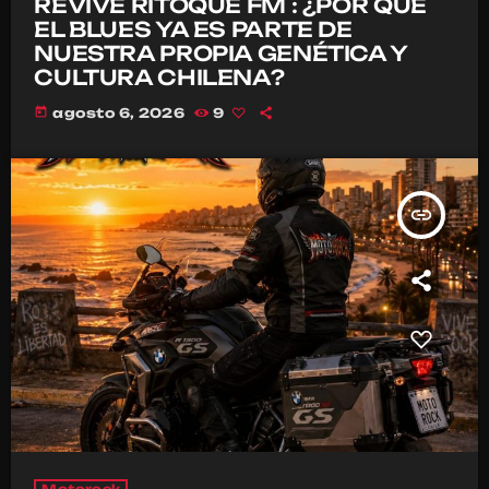
REVIVE RITOQUE FM : ¿POR QUÉ
EL BLUES YA ES PARTE DE
NUESTRA PROPIA GENÉTICA Y
CULTURA CHILENA?
today
agosto 6, 2026
9
insert_link
Motorock