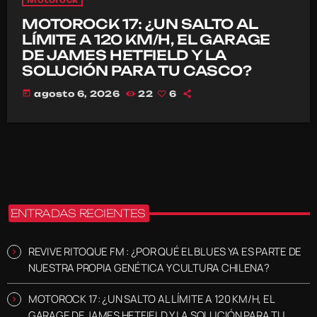
MOTOROCK 17: ¿UN SALTO AL
LÍMITE A 120 KM/H, EL GARAGE
DE JAMES HETFIELD Y LA
SOLUCIÓN PARA TU CASCO?
today
agosto 6, 2026
22
6
ENTRADAS RECIENTES
REVIVE RITOQUE FM : ¿POR QUÉ EL BLUES YA ES PARTE DE
NUESTRA PROPIA GENÉTICA Y CULTURA CHILENA?
MOTOROCK 17: ¿UN SALTO AL LÍMITE A 120 KM/H, EL
GARAGE DE JAMES HETFIELD Y LA SOLUCIÓN PARA TU