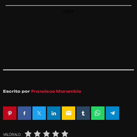
Escrito por
Francisco Marambio
email
VALÓRALO