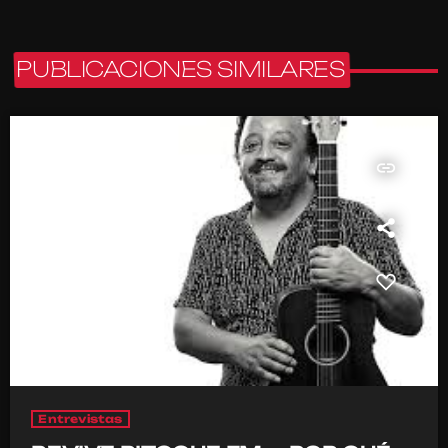
PUBLICACIONES SIMILARES
insert_link
Entrevistas