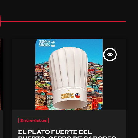
insert_link
Entrevistas
EL PLATO FUERTE DEL