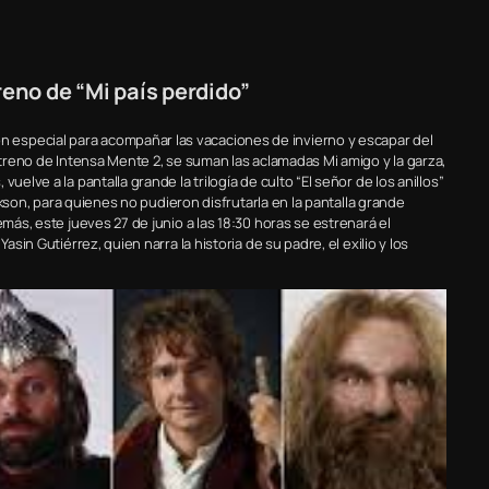
reno de “Mi país perdido”
especial para acompañar las vacaciones de invierno y escapar del
estreno de Intensa Mente 2, se suman las aclamadas Mi amigo y la garza,
uelve a la pantalla grande la trilogía de culto “El señor de los anillos”
ackson, para quienes no pudieron disfrutarla en la pantalla grande
emás, este jueves 27 de junio a las 18:30 horas se estrenará el
asin Gutiérrez, quien narra la historia de su padre, el exilio y los