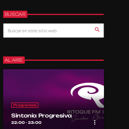
BUSCAR
search
AL AIRE
Programas
Sintonía Progresiva
more_vert
22:00 - 23:00