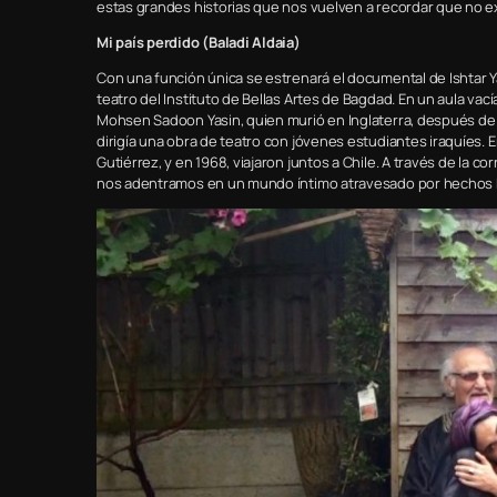
estas grandes historias que nos vuelven a recordar que no
Mi país perdido (Baladi Aldaia)
Con una función única se estrenará el documental de Ishtar Yas
teatro del Instituto de Bellas Artes de Bagdad. En un aula vacía
Mohsen Sadoon Yasin, quien murió en Inglaterra, después de un
dirigía una obra de teatro con jóvenes estudiantes iraquíes.
Gutiérrez, y en 1968, viajaron juntos a Chile. A través de la
nos adentramos en un mundo íntimo atravesado por hechos h