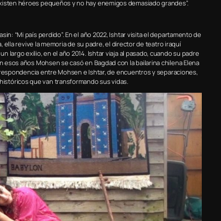
 existen héroes pequeños y no hay enemigos demasiado grandes”.
in: “Mi país perdido”. En el año 2022, Ishtar visita el departamento de
, ella revive la memoria de su padre, el director de teatro iraquí
 largo exilio, en el año 2014. Ishtar viaja al pasado, cuando su padre
 En esos años Mohsen se casó en Bagdad con la bailarina chilena Elena
 correspondencia entre Mohsen e Ishtar, de encuentros y separaciones,
istóricos que van transformando sus vidas.