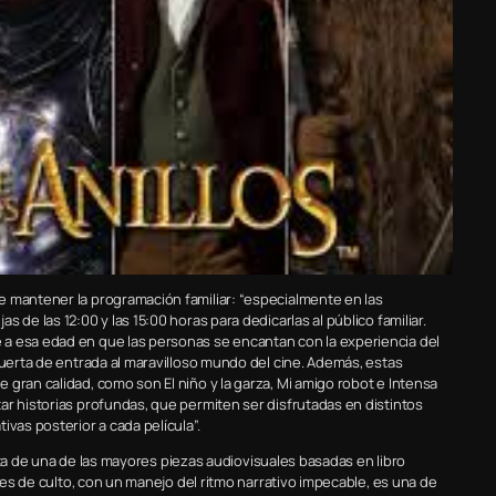
e mantener la programación familiar: “especialmente en las
 de las 12:00 y las 15:00 horas para dedicarlas al público familiar.
a esa edad en que las personas se encantan con la experiencia del
puerta de entrada al maravilloso mundo del cine. Además, estas
gran calidad, como son El niño y la garza, Mi amigo robot e Intensa
ar historias profundas, que permiten ser disfrutadas en distintos
vas posterior a cada película”.
trata de una de las mayores piezas audiovisuales basadas en libro
ices de culto, con un manejo del ritmo narrativo impecable, es una de