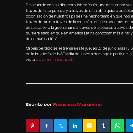
De acuerdo con su directora, Ishtar Yasín, una de sus motiva
través de esta película y a través de esta obra quiero estable
colonización de nuestros países ha hecho también que nos a
través del arte, a través de la creación artística podemos es
destrucción o la guerra, sino a través de la poesía, a través
quisiera también que en América Latina conozcan más a Irak y
de comunicación”.
Mi país perdido se estrenará este jueves 27 de junio a las 18:
en la boletería de INSOMNIA de lunes a domingo a partir de l
visita
www.insomniacine.cl
.
Escrito por
Francisco Marambio
email