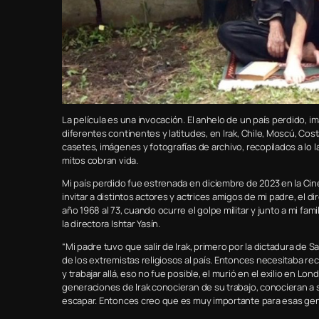
La película es una invocación. El anhelo de un país perdido, i
diferentes continentes y latitudes, en Irak, Chile, Moscú, Cost
casetes, imágenes y fotografías de archivo, recopilados a lo la
mitos cobran vida.
Mi país perdido fue estrenada en diciembre de 2023 en la Ci
invitar a distintos actores y actrices amigos de mi padre, el 
año 1968 al 73, cuando ocurre el golpe militar y junto a mi fami
la directora Ishtar Yasín.
“Mi padre tuvo que salir de Irak, primero por la dictadura de 
de los extremistas religiosos al país. Entonces necesitaba re
y trabajar allá, eso no fue posible, el murió en el exilio en Lo
generaciones de Irak conocieran de su trabajo, conocieran a
escapar. Entonces creo que es muy importante para esas gen