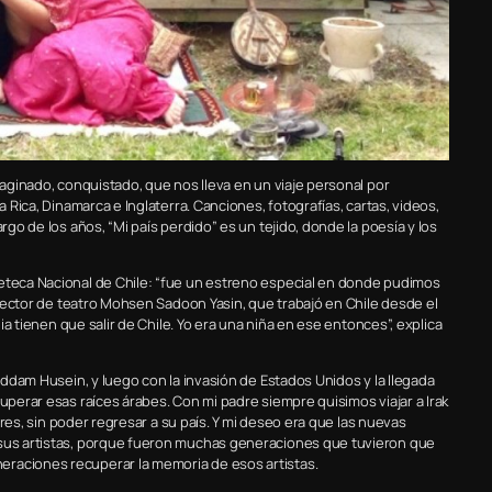
maginado, conquistado, que nos lleva en un viaje personal por
a Rica, Dinamarca e Inglaterra. Canciones, fotografías, cartas, videos,
rgo de los años, “Mi país perdido” es un tejido, donde la poesía y los
neteca Nacional de Chile: “fue un estreno especial en donde pudimos
director de teatro Mohsen Sadoon Yasin, que trabajó en Chile desde el
lia tienen que salir de Chile. Yo era una niña en ese entonces”, explica
Saddam Husein, y luego con la invasión de Estados Unidos y la llegada
cuperar esas raíces árabes. Con mi padre siempre quisimos viajar a Irak
ndres, sin poder regresar a su país. Y mi deseo era que las nuevas
 sus artistas, porque fueron muchas generaciones que tuvieron que
eraciones recuperar la memoria de esos artistas.