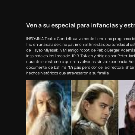
Ven a su especial para infancias y est
INSOMNIA Teatro Condell nuevamente tiene una programación 
frío en una sala de cine patrimonial. En esta oportunidad al 
de Hayao Miyasaki, y Mi amigo robot, de Pablo Berger. Además, v
inspirada en los libros de J.R.R. Tolkien y dirigida por Peter J
durante su estreno o quieren volver a vivir la experiencia. Ad
documental de bzfilms “Mi país perdido” de la directora Ishtar Y
hechos históricos que atravesaron a su familia.