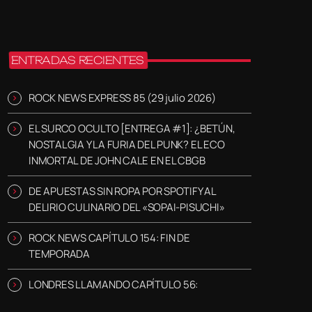
ENTRADAS RECIENTES
ROCK NEWS EXPRESS 85 (29 julio 2026)
EL SURCO OCULTO [ENTREGA #1]: ¿BETÚN,
NOSTALGIA Y LA FURIA DEL PUNK? EL ECO
INMORTAL DE JOHN CALE EN EL CBGB
DE APUESTAS SIN ROPA POR SPOTIFY AL
DELIRIO CULINARIO DEL «SOPAI-PISUCHI»
ROCK NEWS CAPÍTULO 154: FIN DE
TEMPORADA
LONDRES LLAMANDO CAPÍTULO 56: