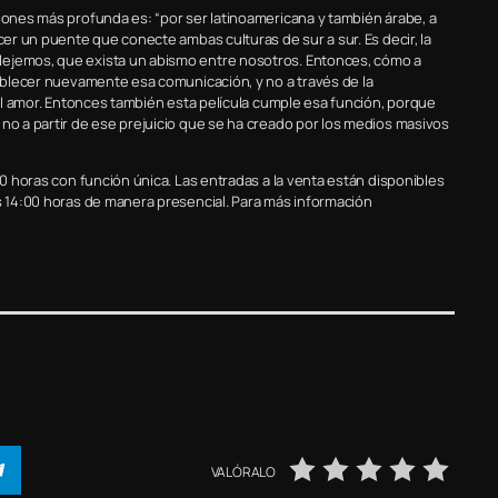
ciones más profunda es: “por ser latinoamericana y también árabe, a
cer un puente que conecte ambas culturas de sur a sur. Es decir, la
lejemos, que exista un abismo entre nosotros. Entonces, cómo a
tablecer nuevamente esa comunicación, y no a través de la
 del amor. Entonces también esta película cumple esa función, porque
 no a partir de ese prejuicio que se ha creado por los medios masivos
30 horas con función única. Las entradas a la venta están disponibles
as 14:00 horas de manera presencial. Para más información
VALÓRALO