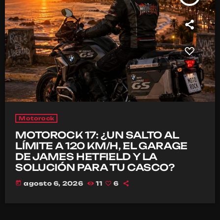
Motorock
MOTOROCK 17: ¿UN SALTO AL
LÍMITE A 120 KM/H, EL GARAGE
DE JAMES HETFIELD Y LA
SOLUCIÓN PARA TU CASCO?
today
agosto 6, 2026
11
6