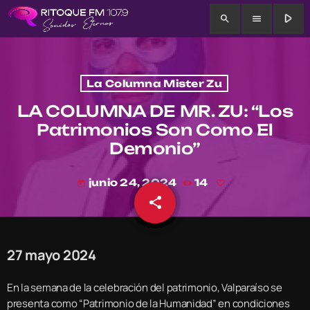
play_arrow
search
menu
La Columna Mister Zu
LA COLUMNA DE MR. ZU: “Los
Patrimonios Son Como El
Demonio”
junio 24, 2024
14
today
share
email
27 mayo 2024
En la semana de la celebración del patrimonio, Valparaíso se
presenta como “Patrimonio de la Humanidad” en condiciones