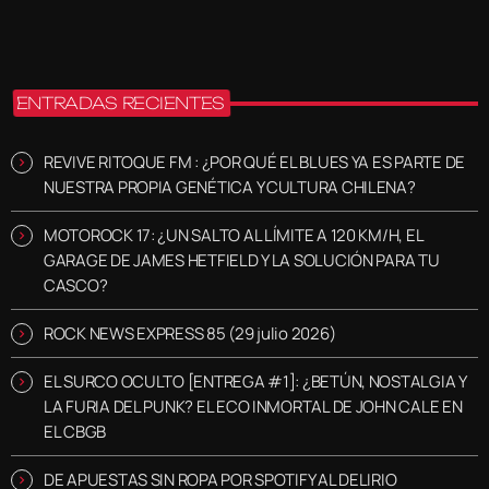
ENTRADAS RECIENTES
REVIVE RITOQUE FM : ¿POR QUÉ EL BLUES YA ES PARTE DE
NUESTRA PROPIA GENÉTICA Y CULTURA CHILENA?
MOTOROCK 17: ¿UN SALTO AL LÍMITE A 120 KM/H, EL
GARAGE DE JAMES HETFIELD Y LA SOLUCIÓN PARA TU
CASCO?
ROCK NEWS EXPRESS 85 (29 julio 2026)
EL SURCO OCULTO [ENTREGA #1]: ¿BETÚN, NOSTALGIA Y
LA FURIA DEL PUNK? EL ECO INMORTAL DE JOHN CALE EN
EL CBGB
DE APUESTAS SIN ROPA POR SPOTIFY AL DELIRIO