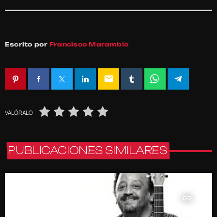
Escrito por
Francisco Marambio
email
VALÓRALO
PUBLICACIONES SIMILARES
insert_link