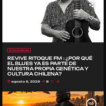
Entrevistas
REVIVE RITOQUE FM : ¿POR QUÉ
EL BLUES YA ES PARTE DE
NUESTRA PROPIA GENÉTICA Y
CULTURA CHILENA?
today
agosto 6, 2026
8
insert_link