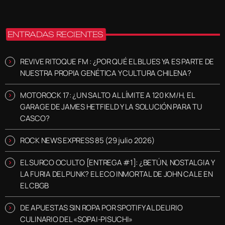
ENTRADAS RECIENTES
REVIVE RITOQUE FM : ¿POR QUÉ EL BLUES YA ES PARTE DE
NUESTRA PROPIA GENÉTICA Y CULTURA CHILENA?
MOTOROCK 17: ¿UN SALTO AL LÍMITE A 120 KM/H, EL
GARAGE DE JAMES HETFIELD Y LA SOLUCIÓN PARA TU
CASCO?
ROCK NEWS EXPRESS 85 (29 julio 2026)
EL SURCO OCULTO [ENTREGA #1]: ¿BETÚN, NOSTALGIA Y
LA FURIA DEL PUNK? EL ECO INMORTAL DE JOHN CALE EN
EL CBGB
DE APUESTAS SIN ROPA POR SPOTIFY AL DELIRIO
CULINARIO DEL «SOPAI-PISUCHI»