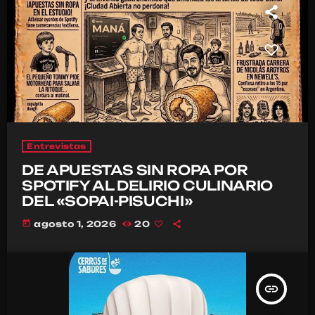
Entrevistas
DE APUESTAS SIN ROPA POR
SPOTIFY AL DELIRIO CULINARIO
DEL «SOPAI-PISUCHI»
today
agosto 1, 2026
20
insert_link