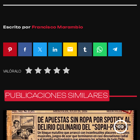
Escrito por
Francisco Marambio
email
VALÓRALO
PUBLICACIONES SIMILARES
insert_link