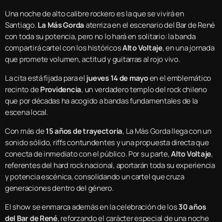
Una noche de alto calibre rockero es la que se vivirá en
Santiago.
La Más Gorda
aterriza en el escenario del Bar de René
con toda su potencia, pero no lo hará en solitario: la banda
compartirá cartel con los históricos
Alto Voltaje
, en una jornada
que promete volumen, actitud y guitarras al rojo vivo.
La cita está fijada para el
jueves 14 de mayo
en el emblemático
recinto de
Providencia
, un verdadero templo del rock chileno
que por décadas ha acogido a bandas fundamentales de la
escena local.
Con más de
15 años de trayectoria
, La Más Gorda llega con un
sonido sólido, riffs contundentes y una propuesta directa que
conecta de inmediato con el público. Por su parte,
Alto Voltaje
,
referentes del hard rock nacional, aportarán toda su experiencia
y potencia escénica, consolidando un cartel que cruza
generaciones dentro del género.
El show se enmarca además en la celebración de los
30 años
del Bar de René
, reforzando el carácter especial de una noche