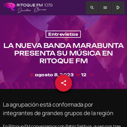
play_arrow
search
menu
Entrevistas
LA NUEVA BANDA MARABUNTA
PRESENTA SU MÚSICA EN
RITOQUE FM
agosto 8, 2023
12
today
share
email
La agrupación está conformada por
integrantes de grandes grupos de la región
En Ritoque FM conversamos con Pablo Saldivia, quien nos trae