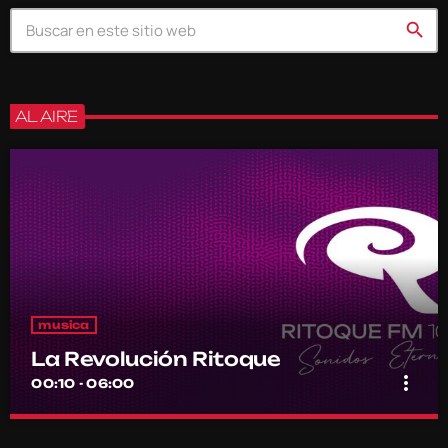
search
AL AIRE
musica
La Revolución Ritoque
more_vert
00:10 - 06:00
La Revolución Ritoque
close