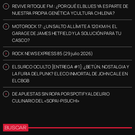
REVIVE RITOQUE FM : ¿POR QUÉ EL BLUES YA ES PARTE DE
NUESTRA PROPIA GENÉTICA Y CULTURA CHILENA?
MOTOROCK 17: ¿UN SALTO AL LÍMITE A 120 KM/H, EL
GARAGE DE JAMES HETFIELD Y LA SOLUCIÓN PARA TU
CASCO?
ROCK NEWS EXPRESS 85 (29 julio 2026)
EL SURCO OCULTO [ENTREGA #1]: ¿BETÚN, NOSTALGIA Y
LA FURIA DEL PUNK? EL ECO INMORTAL DE JOHN CALE EN
EL CBGB
DE APUESTAS SIN ROPA POR SPOTIFY AL DELIRIO
CULINARIO DEL «SOPAI-PISUCHI»
BUSCAR