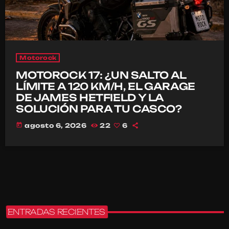
Motorock
MOTOROCK 17: ¿UN SALTO AL
LÍMITE A 120 KM/H, EL GARAGE
DE JAMES HETFIELD Y LA
SOLUCIÓN PARA TU CASCO?
today
agosto 6, 2026
22
6
ENTRADAS RECIENTES