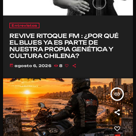
Entrevistas
REVIVE RITOQUE FM : ¿POR QUÉ
EL BLUES YA ES PARTE DE
NUESTRA PROPIA GENÉTICA Y
CULTURA CHILENA?
today
agosto 6, 2026
8
insert_link