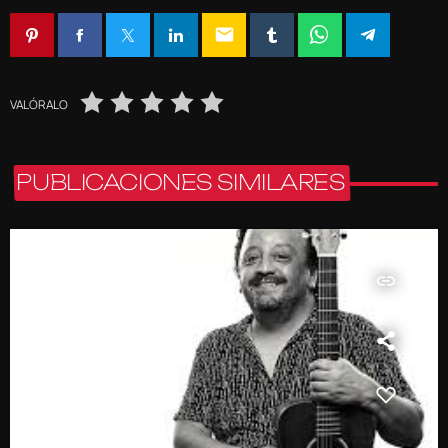
email
VALÓRALO
PUBLICACIONES SIMILARES
insert_link