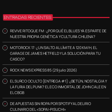
ENTRADAS RECIENTES
REVIVE RITOQUE FM : ¿POR QUÉ EL BLUES YA ES PARTE DE
NUESTRA PROPIA GENÉTICA Y CULTURA CHILENA?
MOTOROCK 17: ¿UN SALTO AL LÍMITE A 120 KM/H, EL
GARAGE DE JAMES HETFIELD Y LA SOLUCIÓN PARA TU
CASCO?
ROCK NEWS EXPRESS 85 (29 julio 2026)
EL SURCO OCULTO [ENTREGA #1]: ¿BETÚN, NOSTALGIA Y
LA FURIA DEL PUNK? EL ECO INMORTAL DE JOHN CALE EN
EL CBGB
DE APUESTAS SIN ROPA POR SPOTIFY AL DELIRIO
CULINARIO DEL «SOPAI-PISUCHI»