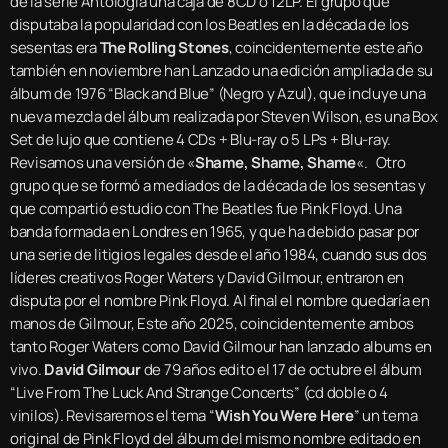
de la serie Antología una caja de 8CD o 12LP. El grupo que
disputaba la popularidad con los Beatles en la década de los
sesentas era
The Rolling Stones
, coincidentemente este año
también en noviembre han Lanzado una edición ampliada de su
álbum de 1976 “Black and Blue” (Negro y Azul), que incluye una
nueva mezcla del álbum realizada por Steven Wilson, es una Box
Set de lujo que contiene 4 CDs + Blu-ray o 5 LPs + Blu-ray.
Revisamos una versión de «
Shame, Shame, Shame
«. Otro
grupo que se formó a mediados de la década de los sesentas y
que compartió estudio con The Beatles fue Pink Floyd. Una
banda formada en Londres en 1965, y que ha debido pasar por
una serie de litigios legales desde el año 1984, cuando sus dos
líderes creativos Roger Waters y David Gilmour, entraron en
disputa por el nombre Pink Floyd. Al final el nombre quedaría en
manos de Gilmour, Este año 2025, coincidentemente ambos
tanto Roger Waters como David Gilmour han lanzado albums en
vivo.
David Gilmour
de 79 años edito el 17 de octubre el álbum
“Live From The Luck And Strange Concerts” (cd doble o 4
vinilos). Revisaremos el tema “
Wish You Were Here
” un tema
original de Pink Floyd del álbum del mismo nombre editado en