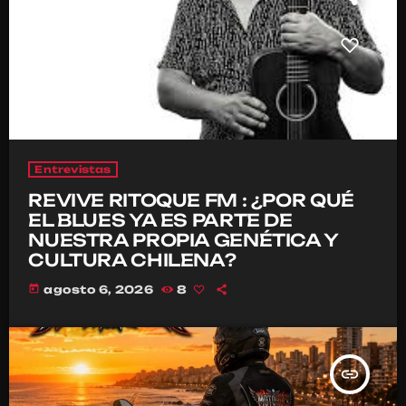
Entrevistas
REVIVE RITOQUE FM : ¿POR QUÉ
EL BLUES YA ES PARTE DE
NUESTRA PROPIA GENÉTICA Y
CULTURA CHILENA?
today
agosto 6, 2026
8
insert_link