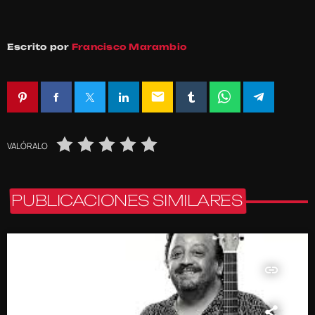
Escrito por
Francisco Marambio
email
VALÓRALO
PUBLICACIONES SIMILARES
insert_link