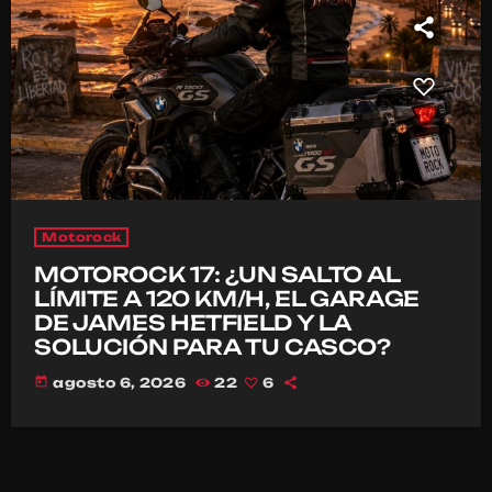
Motorock
MOTOROCK 17: ¿UN SALTO AL
LÍMITE A 120 KM/H, EL GARAGE
DE JAMES HETFIELD Y LA
SOLUCIÓN PARA TU CASCO?
today
agosto 6, 2026
22
6