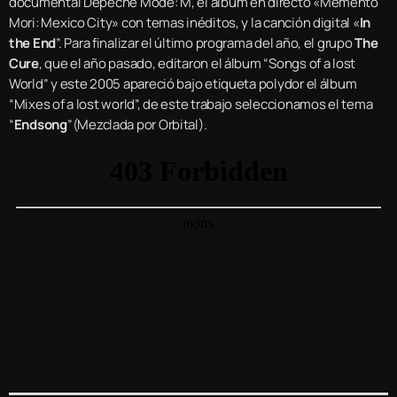
documental Depeche Mode: M, el álbum en directo «Memento
Mori: Mexico City» con temas inéditos, y la canción digital «
In
the End
”. Para finalizar el último programa del año, el grupo
The
Cure
, que el año pasado, editaron el álbum “Songs of a lost
World” y este 2005 apareció bajo etiqueta polydor el álbum
“Mixes of a lost world”, de este trabajo seleccionamos el tema
“
Endsong
”(Mezclada por Orbital).