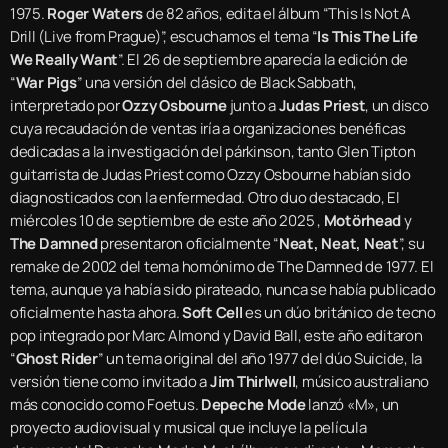
1975.
Roger Waters
de 82 años, edita el álbum “This Is Not A
Drill (Live from Prague)”, escuchamos el tema “
Is This The Life
We Really Want
”. El 26 de septiembre aparecía la edición de
“
War Pigs
” una versión del clásico de Black Sabbath,
interpretado por
Ozzy Osbourne
junto a
Judas Priest
, un disco
cuya recaudación de ventas iría a organizaciones benéficas
dedicadas a la investigación del párkinson, tanto Glen Tipton
guitarrista de Judas Priest como Ozzy Osbourne habían sido
diagnosticados con la enfermedad. Otro duo destacado, El
miércoles 10 de septiembre de este año 2025 ,
Motörhead
y
The Damned
presentaron oficialmente “
Neat, Neat, Neat
”, su
remake de 2002 del tema homónimo de The Damned de 1977. El
tema, aunque ya había sido pirateado, nunca se había publicado
oficialmente hasta ahora.
Soft Cell
es un dúo británico de tecno
pop integrado por Marc Almond y David Ball, este año editaron
“
Ghost Rider
” un tema original del año 1977 del dúo Suicide, la
versión tiene como invitado a
Jim Thirlwell
, músico australiano
más conocido como Foetus.
Depeche Mode
lanzó «M», un
proyecto audiovisual y musical que incluye la película