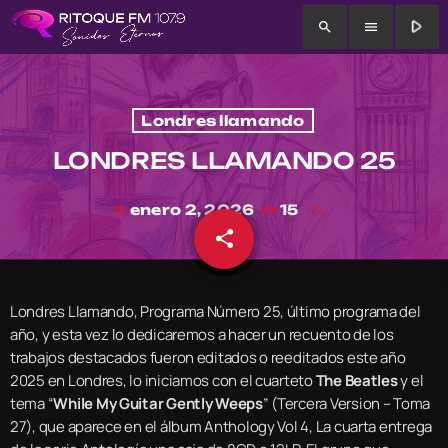
play_arrow
search
menu
Londres llamando
LONDRES LLAMANDO 25
enero 2, 2026
15
today
share
email
Londres Llamando, Programa Número 25, último programa del
año, y esta vez lo dedicaremos a hacer un recuento de los
trabajos destacados fueron editados o reeditados este año
2025 en Londres, lo iniciamos con el cuarteto
The Beatles
y el
tema “
While My Guitar Gently Weeps
” (Tercera Version – Toma
27), que aparece en el álbum Anthology Vol 4, La cuarta entrega