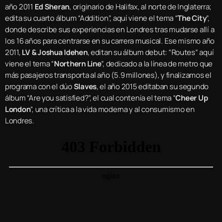
año 2011
Ed Sheran
, originario de Halifax, al norte de Inglaterra;
edita su cuarto álbum “Addition”, aquí viene el tema “
The City
”,
donde describe sus experiencias en Londres tras mudarse allí a
los 16 años para centrarse en su carrera musical. Ese mismo año
2011,
LV & Joshua Idehen
, editan su álbum debut: “Routes” aquí
viene el tema “
Northern Line
”, dedicado a la línea de metro que
más pasajeros transporta al año (5.9 millones), y finalizamos el
programa con el dúo
Slaves
, el año 2015 editaban su segundo
álbum “Are you satisfied?”, el cual contenía el tema “
Cheer Up
London
”, una crítica a la vida moderna y al consumismo en
Londres.