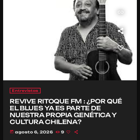
insert_link
Entrevistas
REVIVE RITOQUE FM : ¿POR QUÉ
EL BLUES YA ES PARTE DE
NUESTRA PROPIA GENÉTICA Y
CULTURA CHILENA?
today
agosto 6, 2026
9