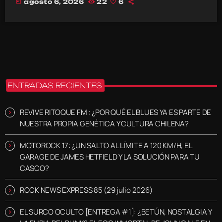
today
agosto 6, 2026
22
6
ENTRADAS RECIENTES
REVIVE RITOQUE FM : ¿POR QUÉ EL BLUES YA ES PARTE DE
NUESTRA PROPIA GENÉTICA Y CULTURA CHILENA?
MOTOROCK 17: ¿UN SALTO AL LÍMITE A 120 KM/H, EL
GARAGE DE JAMES HETFIELD Y LA SOLUCIÓN PARA TU
CASCO?
ROCK NEWS EXPRESS 85 (29 julio 2026)
EL SURCO OCULTO [ENTREGA #1]: ¿BETÚN, NOSTALGIA Y