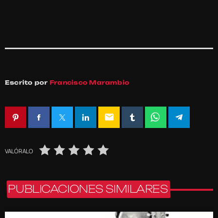
Escrito por
Francisco Marambio
email
VALÓRALO
PUBLICACIONES SIMILARES