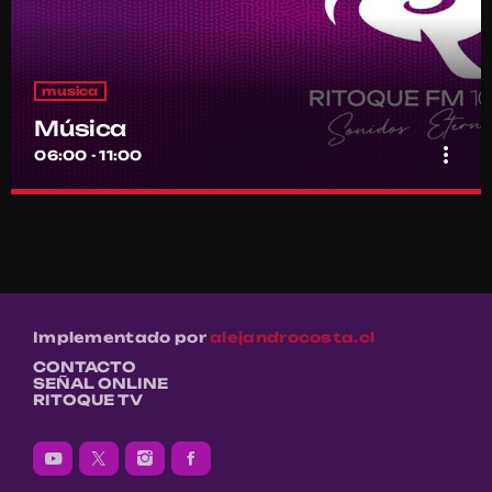
musica
Música
more_vert
06:00 - 11:00
Música
close
Por el equipo Ritoque FM
Música
Implementado por
alejandrocosta.cl
CONTACTO
SEÑAL ONLINE
RITOQUE TV