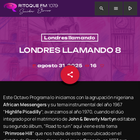
play_arrow
search
menu
Londres llamando
LONDRES LLAMANDO 8
agosto 31, 2025
16
today
share
email
Este Octavo Programa lo iniciamos con la agrupación nigeriana
African Messengers
y su tema instrumental del año 1967
“
Highlife Picadilly
”; avanzamos al año 1970, cuando el dúo
integrado por el matrimonio de
John & Beverly Martyn
editaban
su segundo álbum, “Road to ruin” aquí viene este tema
“
Primrose Hill
” que nos habla de este cerro ubicado en el