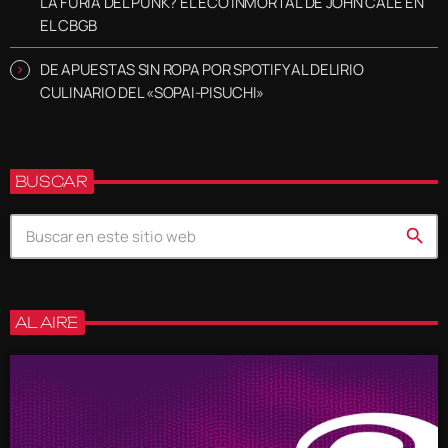
LA FURIA DEL PUNK? EL ECO INMORTAL DE JOHN CALE EN
EL CBGB
DE APUESTAS SIN ROPA POR SPOTIFY AL DELIRIO
CULINARIO DEL «SOPAI-PISUCHI»
BUSCAR
search
AL AIRE