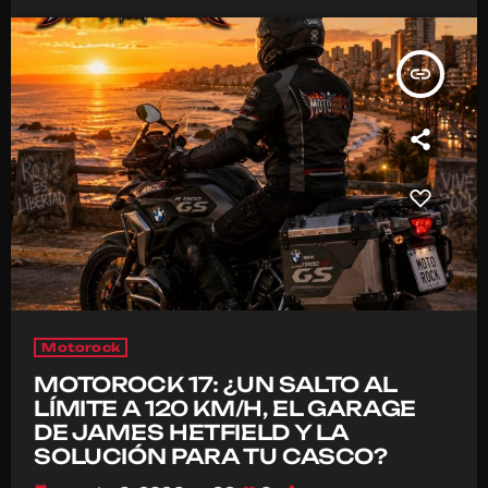
insert_link
Motorock
MOTOROCK 17: ¿UN SALTO AL
LÍMITE A 120 KM/H, EL GARAGE
DE JAMES HETFIELD Y LA
SOLUCIÓN PARA TU CASCO?