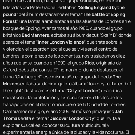
distrito de Camden; después el grupo
Genesis
, en 1973 aun
liderados por Peter Gabriel, editaban “
Selling England by the
pound
” del álbum destacamos el tema “
The battle of Epping
Forest
” una fantasia ambientada en las afueras de Londres en el
bosque de Epping. Avanzamos al año 1980, cuando el grupo
británico
Bad Manners
, editaba su álbum debut “Ska ‘n B” donde
aparece el tema “
Inner London Violence
”, que trata sobre la
violencia y el desorden social que se vivía en el centro de
Londres, a comienzos de los ochentas, nos trasladamos diez
años adelante, cuando en 1990, el grupo
Ride
, originario de
Oxford, debutaba con su EP homónimo, donde destacaba el
tema “Chelsea girl”; ese mismo año el grupo de Leeds:
The
Mekons
editaba su décimo quinto álbum: “Journey to the end of
the night”, destacamos el tema “
City of London
”, una crítica
social sobre la explotación y las condiciones difíciles de los
trabajadores en el distrito financiero de la Ciudad de Londres.
Cambiamos de siglo, el año 2004, el músico jamaiquino
Jah
Thomas
edita el tema “
Discover London City
”, que invita a
explorar sus calles, conocer su cultura multicultural y
experimentar la energía única de la ciudad y la vida nocturna. El