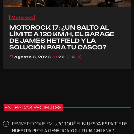
Motorock
MOTOROCK 17: ¿UN SALTO AL
LÍMITE A 120 KM/H, EL GARAGE
DE JAMES HETFIELD Y LA
SOLUCIÓN PARA TU CASCO?
today
agosto 6, 2026
22
6
ENTRADAS RECIENTES
REVIVE RITOQUE FM : ¿POR QUÉ EL BLUES YA ES PARTE DE
NUESTRA PROPIA GENÉTICA Y CULTURA CHILENA?