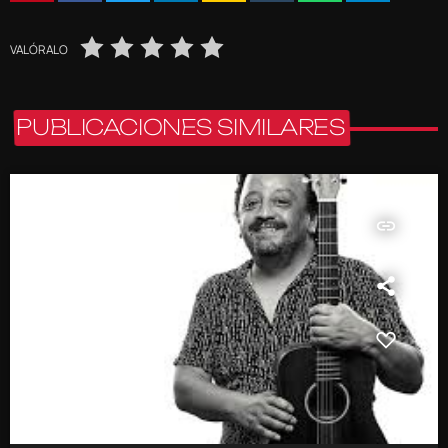
VALÓRALO
PUBLICACIONES SIMILARES
insert_link