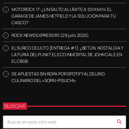
MOTOROCK 17: ¿UN SALTO AL LÍMITE A 120 KM/H, EL
GARAGE DE JAMES HETFIELD Y LA SOLUCIÓN PARA TU
CASCO?
ROCK NEWS EXPRESS 85 (29 julio 2026)
EL SURCO OCULTO [ENTREGA #1]: ¿BETÚN, NOSTALGIA Y
LA FURIA DEL PUNK? EL ECO INMORTAL DE JOHN CALE EN
EL CBGB
DE APUESTAS SIN ROPA POR SPOTIFY AL DELIRIO
CULINARIO DEL «SOPAI-PISUCHI»
BUSCAR
search