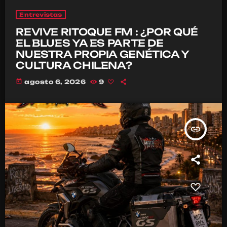
Entrevistas
REVIVE RITOQUE FM : ¿POR QUÉ
EL BLUES YA ES PARTE DE
NUESTRA PROPIA GENÉTICA Y
CULTURA CHILENA?
today
agosto 6, 2026
9
insert_link