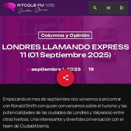
play_arrow
search
menu
Columna y Opinión
LONDRES LLAMANDO EXPRESS
11 (01 Septiembre 2025)
septiembre 1, 2025
19
today
share
email
Empezando el mes de septiembre nos volvemos a encontrar
con Ronald Smith con quien conversamos sobre el turismo y las
potencialidades de las ciudades de Londres y Valparaíso entre
otras hierbas. Una interesante y divertida conversación con el
team de CiudadAbierta.