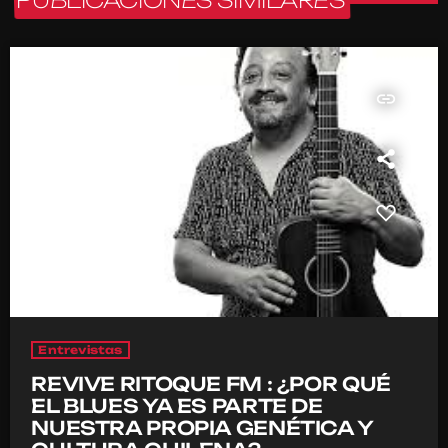
PUBLICACIONES SIMILARES
insert_link
Entrevistas
REVIVE RITOQUE FM : ¿POR QUÉ
EL BLUES YA ES PARTE DE
NUESTRA PROPIA GENÉTICA Y