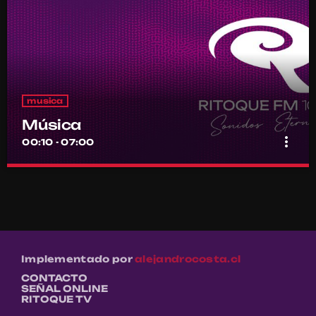
musica
Música
more_vert
00:10 - 07:00
Música
close
Por el equipo Ritoque FM
Música
Implementado por
alejandrocosta.cl
CONTACTO
SEÑAL ONLINE
RITOQUE TV