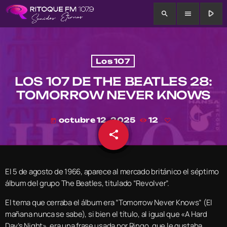
play_arrow
search
menu
Los 107
LOS 107 DE THE BEATLES 28:
TOMORROW NEVER KNOWS
octubre 12, 2025
12
today
share
email
El 5 de agosto de 1966, aparece al mercado británico el séptimo
álbum del grupo The Beatles, titulado “Revolver”.
El tema que cerraba el álbum era “Tomorrow Never Knows” (El
mañana nunca se sabe), si bien el título, al igual que «A Hard
Day’s Night», era una frase usada por Ringo, que le gustaba