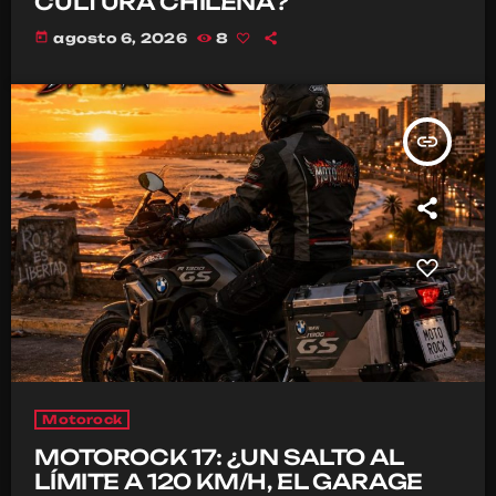
CULTURA CHILENA?
today
agosto 6, 2026
8
insert_link
Motorock
MOTOROCK 17: ¿UN SALTO AL
LÍMITE A 120 KM/H, EL GARAGE