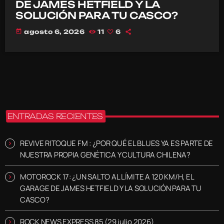
DE JAMES HETFIELD Y LA
SOLUCIÓN PARA TU CASCO?
today
agosto 6, 2026
11
6
ENTRADAS RECIENTES
REVIVE RITOQUE FM : ¿POR QUÉ EL BLUES YA ES PARTE DE
NUESTRA PROPIA GENÉTICA Y CULTURA CHILENA?
MOTOROCK 17: ¿UN SALTO AL LÍMITE A 120 KM/H, EL
GARAGE DE JAMES HETFIELD Y LA SOLUCIÓN PARA TU
CASCO?
ROCK NEWS EXPRESS 85 (29 julio 2026)