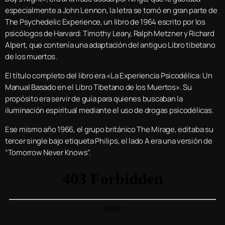
especialmente a John Lennon, la letra se tomó en gran parte de
The Psychedelic Experience, un libro de 1964 escrito por los
psicólogos de Harvard: Timothy Leary, Ralph Metzner y Richard
Alpert, que contenía una adaptación del antiguo Libro tibetano
de los muertos.
El título completo del libro era «La Experiencia Psicodélica: Un
Manual Basado en el Libro Tibetano de los Muertos». Su
propósito era servir de guía para quienes buscaban la
iluminación espiritual mediante el uso de drogas psicodélicas.
Ese mismo año 1966, el grupo británico The Mirage, editaba su
tercer single bajo etiqueta Philips, el lado A era una versión de
“Tomorrow Never Knows”.