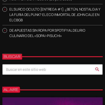
EL SURCO OCULTO [ENTREGA #1]: ¿BETÚN, NOSTALGIA Y
LA FURIA DEL PUNK? EL ECO INMORTAL DE JOHN CALE EN
EL CBGB
DE APUESTAS SIN ROPA POR SPOTIFY AL DELIRIO
CULINARIO DEL «SOPAI-PISUCHI»
BUSCAR
search
AL AIRE