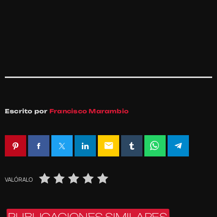
Escrito por
Francisco Marambio
email
VALÓRALO