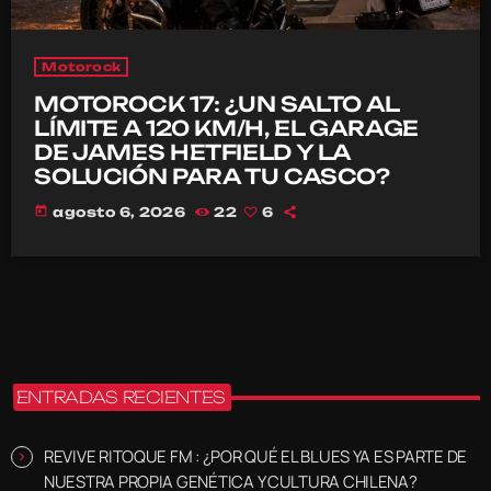
Motorock
MOTOROCK 17: ¿UN SALTO AL
LÍMITE A 120 KM/H, EL GARAGE
DE JAMES HETFIELD Y LA
SOLUCIÓN PARA TU CASCO?
today
agosto 6, 2026
22
6
ENTRADAS RECIENTES
REVIVE RITOQUE FM : ¿POR QUÉ EL BLUES YA ES PARTE DE
NUESTRA PROPIA GENÉTICA Y CULTURA CHILENA?