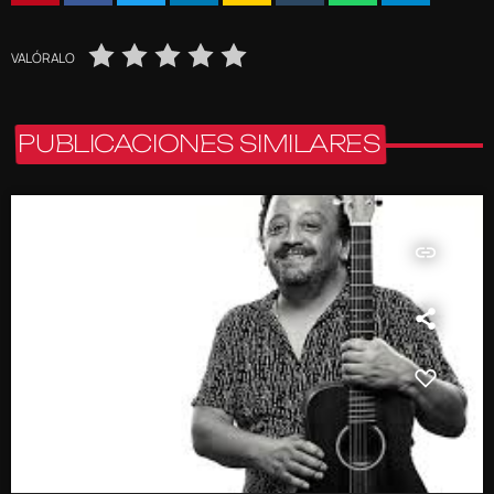
VALÓRALO
PUBLICACIONES SIMILARES
insert_link