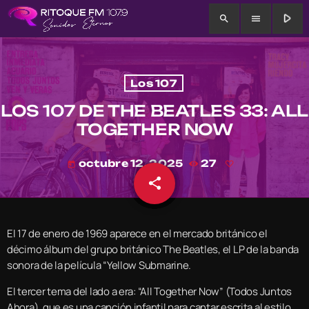
play_arrow
search
menu
Los 107
LOS 107 DE THE BEATLES 33: ALL
TOGETHER NOW
octubre 12, 2025
27
today
share
email
El 17 de enero de 1969 aparece en el mercado británico el
décimo álbum del grupo británico The Beatles, el LP de la banda
sonora de la película “Yellow Submarine.
El tercer tema del lado a era: “All Together Now” (Todos Juntos
Ahora), que es una canción infantil para cantar escrita al estilo