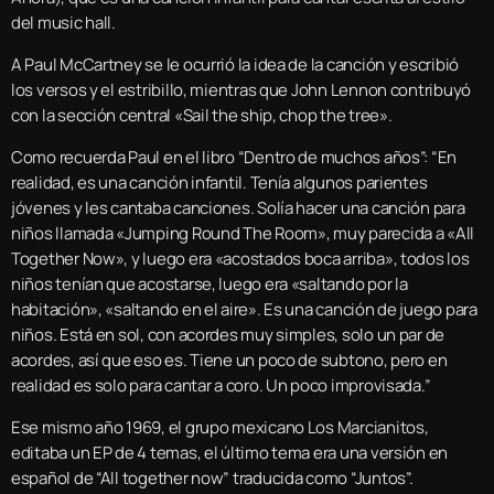
del music hall.
A Paul McCartney se le ocurrió la idea de la canción y escribió
los versos y el estribillo, mientras que John Lennon contribuyó
con la sección central «Sail the ship, chop the tree».
Como recuerda Paul en el libro “Dentro de muchos años”: “En
realidad, es una canción infantil. Tenía algunos parientes
jóvenes y les cantaba canciones. Solía hacer una canción para
niños llamada «Jumping Round The Room», muy parecida a «All
Together Now», y luego era «acostados boca arriba», todos los
niños tenían que acostarse, luego era «saltando por la
habitación», «saltando en el aire». Es una canción de juego para
niños. Está en sol, con acordes muy simples, solo un par de
acordes, así que eso es. Tiene un poco de subtono, pero en
realidad es solo para cantar a coro. Un poco improvisada.”
Ese mismo año 1969, el grupo mexicano Los Marcianitos,
editaba un EP de 4 temas, el último tema era una versión en
español de “All together now” traducida como “Juntos”.