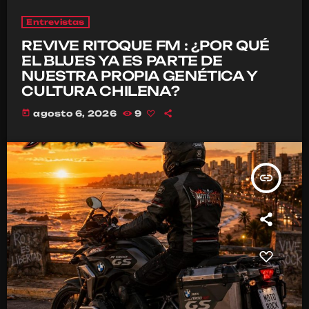
Entrevistas
REVIVE RITOQUE FM : ¿POR QUÉ
EL BLUES YA ES PARTE DE
NUESTRA PROPIA GENÉTICA Y
CULTURA CHILENA?
today
agosto 6, 2026
9
insert_link