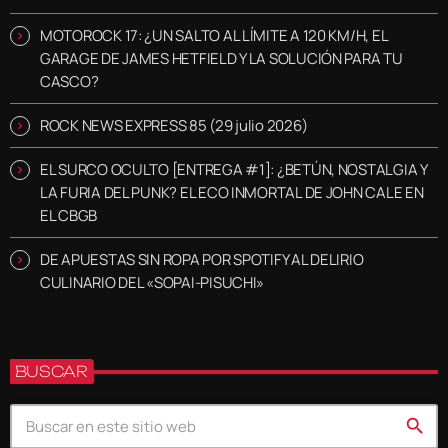
MOTOROCK 17: ¿UN SALTO AL LÍMITE A 120 KM/H, EL
GARAGE DE JAMES HETFIELD Y LA SOLUCIÓN PARA TU
CASCO?
ROCK NEWS EXPRESS 85 (29 julio 2026)
EL SURCO OCULTO [ENTREGA #1]: ¿BETÚN, NOSTALGIA Y
LA FURIA DEL PUNK? EL ECO INMORTAL DE JOHN CALE EN
EL CBGB
DE APUESTAS SIN ROPA POR SPOTIFY AL DELIRIO
CULINARIO DEL «SOPAI-PISUCHI»
BUSCAR
search