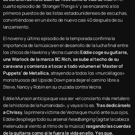
cuarto episodio de ‘Stranger Things 4’ y se encaramó a los
primeros puestos de las listas estadounidenses de escuchas,
convirtiéndose en un éxito de nuevo casi 40 después de su
lanzamiento.
El noveno y último episodio de la temporada confirma la
importancia de la música en el desarrollo de la lucha final entre
los chicos de Hawkins y Vecna cuando
Eddie coge su guitarra,
una Warlock de la marca BC Rich, se sube al techo de su
caravana y comienza a tocar a todo volumen el ‘Master of
Puppets’ de Metallica
, atrayendo a todos los «murciélagos»
monstruosos del Upside Down para dejar el camino libre a
Steve, Nancy y Robin en su cruzada contra Vecna.
Eddie Munson anticipa que va a ser «el concierto más metalero
de la historia de la humanidad», y vaya si lo es.
Tras dedicárselo
a Chrissy
, la primera víctima de Vecna que murió ante sus ojos,
Eddie despliega todo su arsenal
headbanging
(agitar la cabeza
melenuda al viento al ritmo de la música)
rasgando las cuerdas
de la guitarra como si le fuera la vida en ello. Y es que,