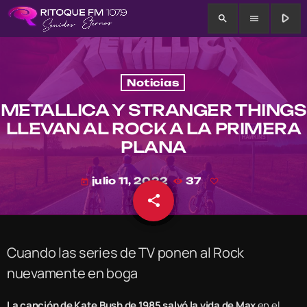
play_arrow
search
menu
Noticias
METALLICA Y STRANGER THINGS
LLEVAN AL ROCK A LA PRIMERA
PLANA
julio 11, 2022
37
today
share
email
Cuando las series de TV ponen al Rock
nuevamente en boga
La canción de Kate Bush de 1985 salvó la vida de Max
en el