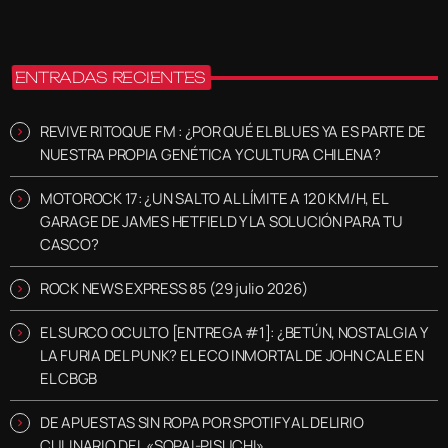
ENTRADAS RECIENTES
REVIVE RITOQUE FM : ¿POR QUÉ EL BLUES YA ES PARTE DE
NUESTRA PROPIA GENÉTICA Y CULTURA CHILENA?
MOTOROCK 17: ¿UN SALTO AL LÍMITE A 120 KM/H, EL
GARAGE DE JAMES HETFIELD Y LA SOLUCIÓN PARA TU
CASCO?
ROCK NEWS EXPRESS 85 (29 julio 2026)
EL SURCO OCULTO [ENTREGA #1]: ¿BETÚN, NOSTALGIA Y
LA FURIA DEL PUNK? EL ECO INMORTAL DE JOHN CALE EN
EL CBGB
DE APUESTAS SIN ROPA POR SPOTIFY AL DELIRIO
CULINARIO DEL «SOPAI-PISUCHI»