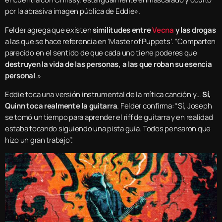
por la abrasiva imagen pública de Eddie».
Felder agrega que existen
similitudes entre
Vecna
​​y las drogas
a las que se hace referencia en ‘Master of Puppets’. “Comparten
parecido en el sentido de que cada uno tiene poderes que
destruyen la vida de las personas, a las que roban su esencia
personal
.»
Eddie toca una versión instrumental de la mítica canción y…
Sí,
Quinn toca realmente la guitarra
. Felder confirma: “Sí, Joseph
se tomó un tiempo para aprender el riff de guitarra y en realidad
estaba tocando siguiendo una pista guía. Todos pensaron que
hizo un gran trabajo”.