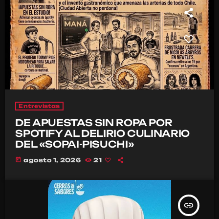
Entrevistas
DE APUESTAS SIN ROPA POR
SPOTIFY AL DELIRIO CULINARIO
DEL «SOPAI-PISUCHI»
today
agosto 1, 2026
21
insert_link