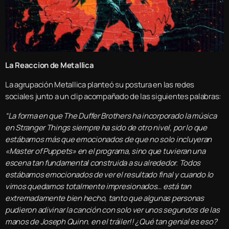
La Reaccion de Metallica
La agrupación Metallica planteó su postura en las redes
sociales junto a un clip acompañado de las siguientes palabras:
“La forma en que The Duffer Brothers ha incorporado la música
en Stranger Things siempre ha sido de otro nivel, por lo que
estábamos más que emocionados de que no solo incluyeran
«Master of Puppets» en el programa, sino que tuvieran una
escena tan fundamental construida a su alrededor. Todos
estábamos emocionados de ver el resultado final y cuando lo
vimos quedamos totalmente impresionados… está tan
extremadamente bien hecho, tanto que algunas personas
pudieron adivinar la canción con solo ver unos segundos de las
manos de Joseph Quinn. en el tráiler!! ¿Qué tan genial es eso?