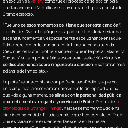
en exclusiva a
Variety
cómo fue el proceso de selección para
que la canción de Metallica se convirtiera en la protagonista del
último episodio.
“
Fue uno de esos momentos de ‘tiene que ser esta canción
‘”,
dice Felder. “Se anticipó que esta parte de la historia sería una
escena fundamental y especialmente espeluznante en la que
Eddie heroicamente se mantendría firme peleando su vida.
Creo que los Duffer Brothers sintieron que interpretar ‘Master of
Puppets’ en la importantísima escena era la elección clara.
No
se discutió nunca sobre ninguna otra canción
, y saltamos para
aclararla de inmediato.»
La pista fue una combinación perfecta para Eddie, ya que no
solo amplificó la escena más emocionante del episodio, sino
que «de alguna manera, s
e alinea con la personalidad pública
aparentemente arrogante y nerviosa de Eddie
. Dentro de
la
cronología de ‘Stranger Things’
, hasta ese momento Eddie ha
sido incomprendido. El lado sensible que hemos visto en Eddie,
que es claramente evidente en la escena en la que se
encuentra con Chrissy, está igualmente enmascarado y oculto