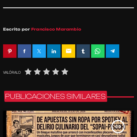
Escrito por
Francisco Marambio
email
VALÓRALO
PUBLICACIONES SIMILARES
insert_link