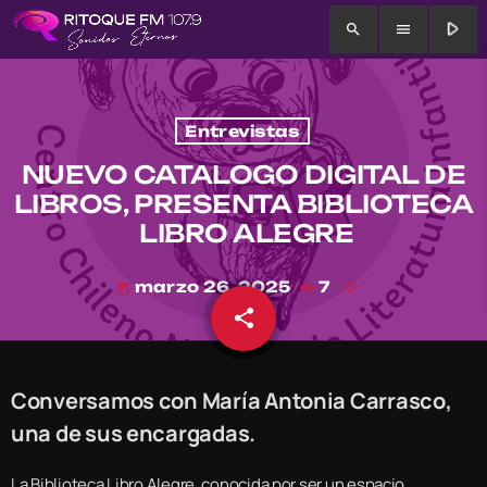
play_arrow
search
menu
Entrevistas
NUEVO CATALOGO DIGITAL DE
LIBROS, PRESENTA BIBLIOTECA
LIBRO ALEGRE
marzo 26, 2025
7
today
share
email
Conversamos con María Antonia Carrasco,
una de sus encargadas.
La Biblioteca Libro Alegre, conocida por ser un espacio