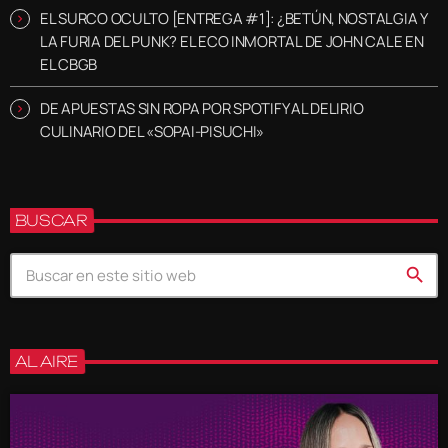
EL SURCO OCULTO [ENTREGA #1]: ¿BETÚN, NOSTALGIA Y
LA FURIA DEL PUNK? EL ECO INMORTAL DE JOHN CALE EN
EL CBGB
DE APUESTAS SIN ROPA POR SPOTIFY AL DELIRIO
CULINARIO DEL «SOPAI-PISUCHI»
BUSCAR
search
AL AIRE