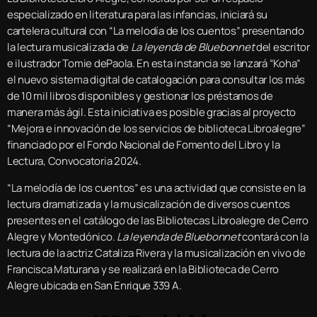
especializado en literatura para las infancias, iniciará su
cartelera cultural con “La melodía de los cuentos” presentando
la lectura musicalizada de
La leyenda de Bluebonnet
del escritor
e ilustrador Tomie dePaola. En esta instancia se lanzará “Koha”
el nuevo sistema digital de catalogación para consultar los más
de 10 mil libros disponibles y gestionar los préstamos de
manera más ágil. Esta iniciativa es posible gracias al proyecto
“Mejora e innovación de los servicios de biblioteca Libroalegre”
financiado por el Fondo Nacional de Fomento del Libro y la
Lectura, Convocatoria 2024.
“La melodía de los cuentos” es una actividad que consiste en la
lectura dramatizada y la musicalización de diversos cuentos
presentes en el catálogo de las Bibliotecas Libroalegre de Cerro
Alegre y Montedónico.
La leyenda de Bluebonnet
contará con la
lectura de la actriz Cataliza Rivera y la musicalización en vivo de
Francisca Maturana y se realizará en la Biblioteca de Cerro
Alegre ubicada en San Enrique 339 A.