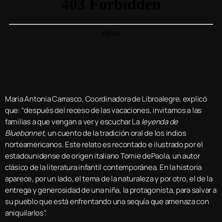
María Antonia Carrasco, Coordinadora de Libroalegre, explicó
que: “después del receso de las vacaciones, invitamos a las
familias a que vengan a ver y escuchar La
leyenda de
Bluebonnet
, un cuento de la tradición oral de los indios
norteamericanos. Este relato es recontado e ilustrado por el
estadounidense de origen italiano Tomie dePaola, un autor
clásico de la literatura infantil contemporánea. En la historia
aparece, por un lado, el tema de la naturaleza y por otro, el de la
entrega y generosidad de una niña, la protagonista, para salvar a
su pueblo que está enfrentando una sequía que amenaza con
aniquilarlos”.