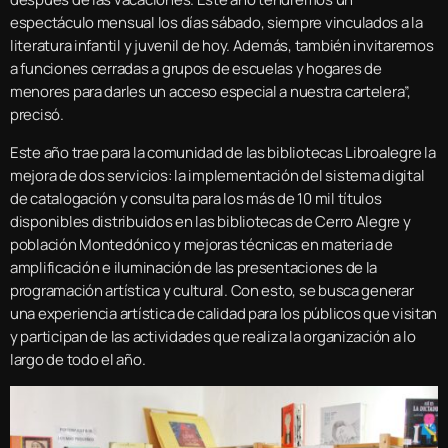
espectáculo mensual los días sábado, siempre vinculados a la
literatura infantil y juvenil de hoy. Además, también invitaremos
a funciones cerradas a grupos de escuelas y hogares de
menores para darles un acceso especial a nuestra cartelera”,
precisó.
Este año trae para la comunidad de las bibliotecas Libroalegre la
mejora de dos servicios: la implementación del sistema digital
de catalogación y consulta para los más de 10 mil títulos
disponibles distribuidos en las bibliotecas de Cerro Alegre y
población Montedónico y mejoras técnicas en materia de
amplificación e iluminación de las presentaciones de la
programación artística y cultural. Con esto, se busca generar
una experiencia artística de calidad para los públicos que visitan
y participan de las actividades que realiza la organización a lo
largo de todo el año.