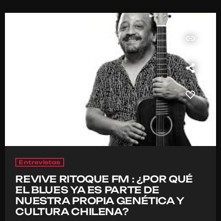
insert_link
Entrevistas
REVIVE RITOQUE FM : ¿POR QUÉ
EL BLUES YA ES PARTE DE
NUESTRA PROPIA GENÉTICA Y
CULTURA CHILENA?