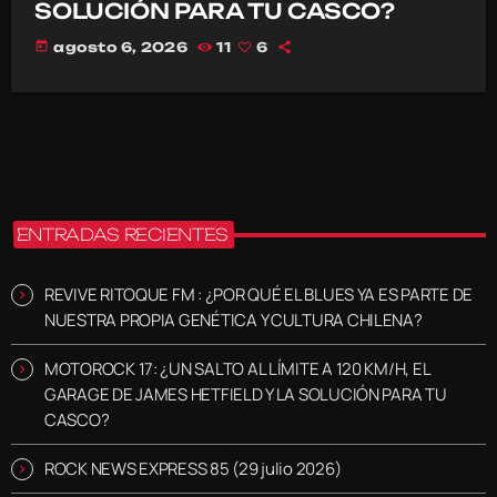
SOLUCIÓN PARA TU CASCO?
today
agosto 6, 2026
11
6
ENTRADAS RECIENTES
REVIVE RITOQUE FM : ¿POR QUÉ EL BLUES YA ES PARTE DE
NUESTRA PROPIA GENÉTICA Y CULTURA CHILENA?
MOTOROCK 17: ¿UN SALTO AL LÍMITE A 120 KM/H, EL
GARAGE DE JAMES HETFIELD Y LA SOLUCIÓN PARA TU
CASCO?
ROCK NEWS EXPRESS 85 (29 julio 2026)