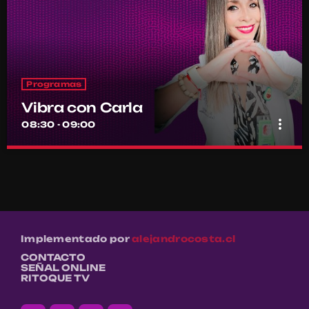
Programas
Vibra con Carla
more_vert
08:30 - 09:00
Vibra con Carla
close
Con Carla Novoa
Bienestar, conocimiento y buena energía en cada encuentro
Implementado por
alejandrocosta.cl
CONTACTO
SEÑAL ONLINE
RITOQUE TV