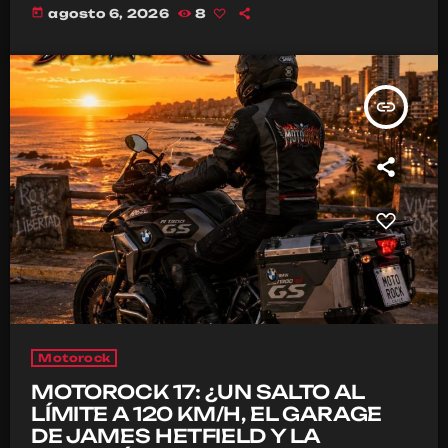
today
agosto 6, 2026
8
insert_link
Motorock
MOTOROCK 17: ¿UN SALTO AL
LÍMITE A 120 KM/H, EL GARAGE
DE JAMES HETFIELD Y LA