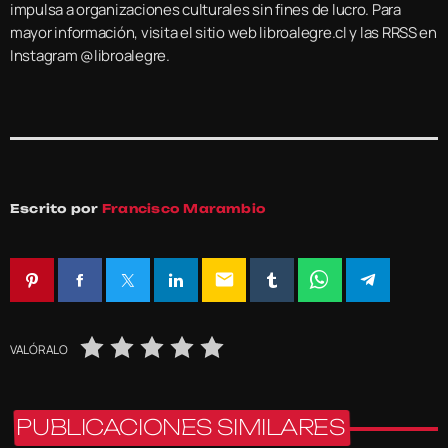
impulsa a organizaciones culturales sin fines de lucro. Para
mayor información, visita el sitio web libroalegre.cl y las RRSS en
Instagram @libroalegre.
Escrito por
Francisco Marambio
email
VALÓRALO
PUBLICACIONES SIMILARES