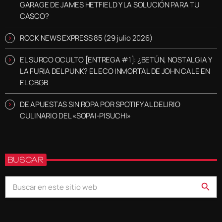
GARAGE DE JAMES HETFIELD Y LA SOLUCIÓN PARA TU
CASCO?
ROCK NEWS EXPRESS 85 (29 julio 2026)
EL SURCO OCULTO [ENTREGA #1]: ¿BETÚN, NOSTALGIA Y
LA FURIA DEL PUNK? EL ECO INMORTAL DE JOHN CALE EN
EL CBGB
DE APUESTAS SIN ROPA POR SPOTIFY AL DELIRIO
CULINARIO DEL «SOPAI-PISUCHI»
BUSCAR
search