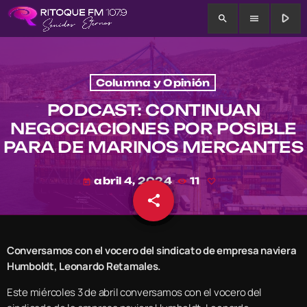
play_arrow
search
menu
Columna y Opinión
PODCAST: CONTINUAN
NEGOCIACIONES POR POSIBLE
PARA DE MARINOS MERCANTES
abril 4, 2024
11
today
share
email
Conversamos con el vocero del sindicato de empresa naviera
Humboldt, Leonardo Retamales.
Este miércoles 3 de abril conversamos con el vocero del