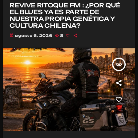
REVIVE RITOQUE FM : ¿POR QUÉ
EL BLUES YA ES PARTE DE
NUESTRA PROPIA GENÉTICA Y
CULTURA CHILENA?
today
agosto 6, 2026
8
insert_link