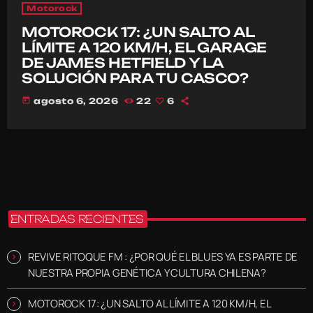
Motorock
MOTOROCK 17: ¿UN SALTO AL
LÍMITE A 120 KM/H, EL GARAGE
DE JAMES HETFIELD Y LA
SOLUCIÓN PARA TU CASCO?
today
agosto 6, 2026
22
6
ENTRADAS RECIENTES
REVIVE RITOQUE FM : ¿POR QUÉ EL BLUES YA ES PARTE DE
NUESTRA PROPIA GENÉTICA Y CULTURA CHILENA?
MOTOROCK 17: ¿UN SALTO AL LÍMITE A 120 KM/H, EL