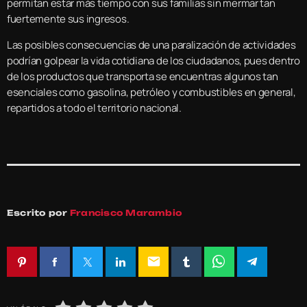
permitan estar más tiempo con sus familias sin mermar tan
fuertemente sus ingresos.
Las posibles consecuencias de una paralización de actividades
podrían golpear la vida cotidiana de los ciudadanos, pues dentro
de los productos que transporta se encuentras algunos tan
esenciales como gasolina, petróleo y combustibles en general,
repartidos a todo el territorio nacional.
Escrito por
Francisco Marambio
email