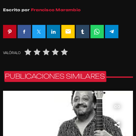
Escrito por
Francisco Marambio
email
VALÓRALO
PUBLICACIONES SIMILARES
insert_link