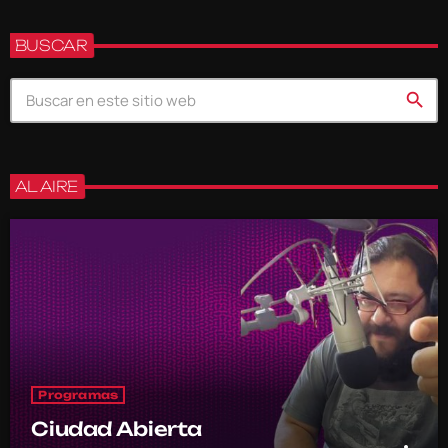
BUSCAR
search
AL AIRE
Programas
Ciudad Abierta