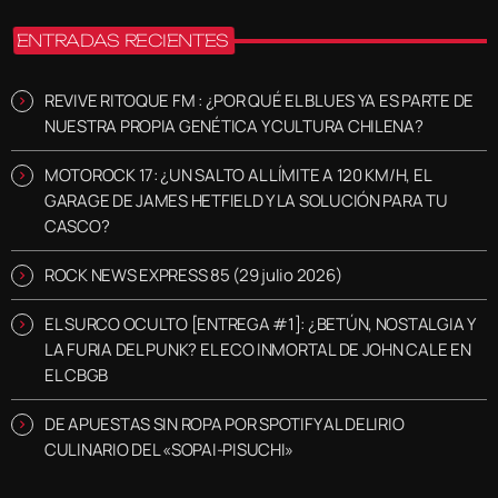
ENTRADAS RECIENTES
REVIVE RITOQUE FM : ¿POR QUÉ EL BLUES YA ES PARTE DE
NUESTRA PROPIA GENÉTICA Y CULTURA CHILENA?
MOTOROCK 17: ¿UN SALTO AL LÍMITE A 120 KM/H, EL
GARAGE DE JAMES HETFIELD Y LA SOLUCIÓN PARA TU
CASCO?
ROCK NEWS EXPRESS 85 (29 julio 2026)
EL SURCO OCULTO [ENTREGA #1]: ¿BETÚN, NOSTALGIA Y
LA FURIA DEL PUNK? EL ECO INMORTAL DE JOHN CALE EN
EL CBGB
DE APUESTAS SIN ROPA POR SPOTIFY AL DELIRIO
CULINARIO DEL «SOPAI-PISUCHI»