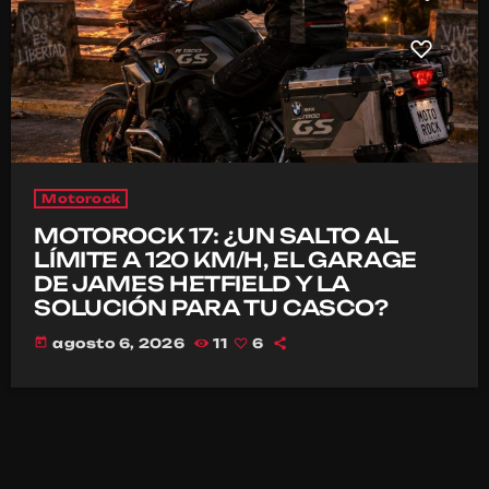
Motorock
MOTOROCK 17: ¿UN SALTO AL
LÍMITE A 120 KM/H, EL GARAGE
DE JAMES HETFIELD Y LA
SOLUCIÓN PARA TU CASCO?
today
agosto 6, 2026
11
6