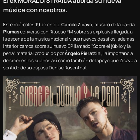
El ex MORAL DISTRAÍDA aborda su nueva
música con nosotros.
Este miércoles 19 de enero,
Camilo Zicavo,
músico de la banda
Plumas
conversó con Ritoque FM sobre su explosiva llegada a
la escena de la música nacional y sus nuevos desafíos, además
interiorizamos sobre su nuevo EP llamado “Sobre el júbilo y la
pena”, material producido por
Ángelo Pierattin
i, la importancia
de creer en los sueños así como también del apoyo que Zicavo a
sentido de su esposa Denise Rosenthal.