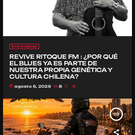
Entrevistas
REVIVE RITOQUE FM : ¿POR QUÉ
EL BLUES YA ES PARTE DE
NUESTRA PROPIA GENÉTICA Y
CULTURA CHILENA?
today
agosto 6, 2026
8
insert_link