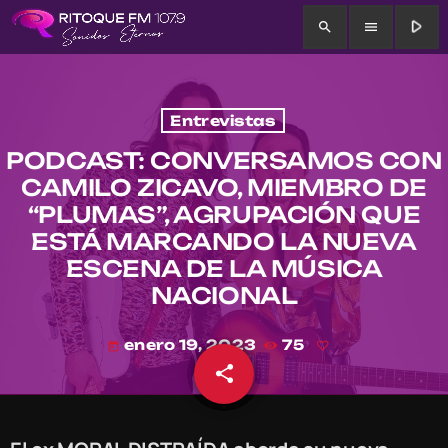
play_arrow
search
menu
Entrevistas
PODCAST: CONVERSAMOS CON
CAMILO ZICAVO, MIEMBRO DE
“PLUMAS”, AGRUPACIÓN QUE
ESTÁ MARCANDO LA NUEVA
ESCENA DE LA MÚSICA
NACIONAL
enero 19, 2023
75
today
share
email