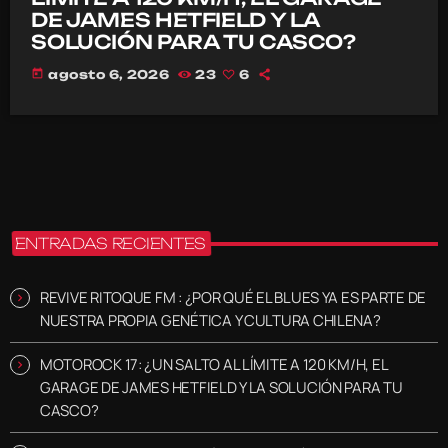
DE JAMES HETFIELD Y LA
SOLUCIÓN PARA TU CASCO?
today
agosto 6, 2026
23
6
ENTRADAS RECIENTES
REVIVE RITOQUE FM : ¿POR QUÉ EL BLUES YA ES PARTE DE
NUESTRA PROPIA GENÉTICA Y CULTURA CHILENA?
MOTOROCK 17: ¿UN SALTO AL LÍMITE A 120 KM/H, EL
GARAGE DE JAMES HETFIELD Y LA SOLUCIÓN PARA TU
CASCO?