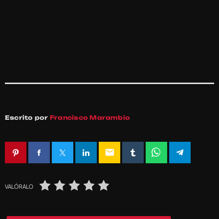
Escrito por
Francisco Marambio
email
VALÓRALO