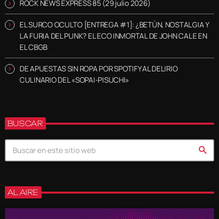
ROCK NEWS EXPRESS 85 (29 julio 2026)
EL SURCO OCULTO [ENTREGA #1]: ¿BETÚN, NOSTALGIA Y
LA FURIA DEL PUNK? EL ECO INMORTAL DE JOHN CALE EN
EL CBGB
DE APUESTAS SIN ROPA POR SPOTIFY AL DELIRIO
CULINARIO DEL «SOPAI-PISUCHI»
BUSCAR
search
AL AIRE