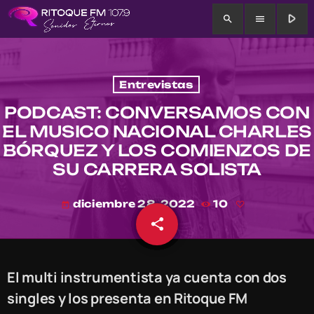
play_arrow
search
menu
Entrevistas
PODCAST: CONVERSAMOS CON
EL MUSICO NACIONAL CHARLES
BÓRQUEZ Y LOS COMIENZOS DE
SU CARRERA SOLISTA
diciembre 28, 2022
10
today
share
email
El multi instrumentista ya cuenta con dos
singles y los presenta en Ritoque FM