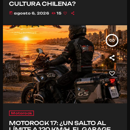
CULTURA CHILENA?
today
agosto 6, 2026
15
insert_link
Motorock
MOTOROCK 17: ¿UN SALTO AL
LÍMITE A 120 KM/H, EL GARAGE