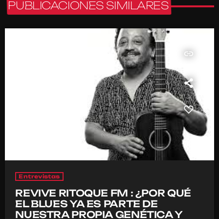
PUBLICACIONES SIMILARES
insert_link
Entrevistas
REVIVE RITOQUE FM : ¿POR QUÉ
EL BLUES YA ES PARTE DE
NUESTRA PROPIA GENÉTICA Y