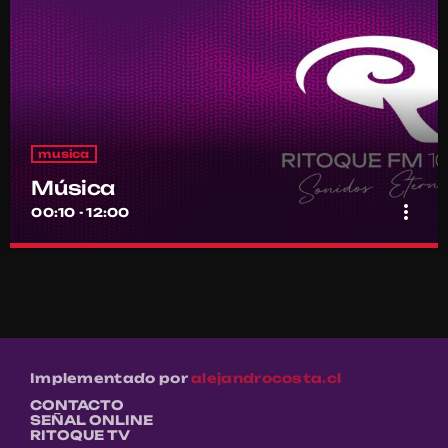
musica
Música
more_vert
00:10 - 12:00
Música
close
Por el equipo Ritoque FM
Música
Implementado por
alejandrocosta.cl
CONTACTO
SEÑAL ONLINE
RITOQUE TV