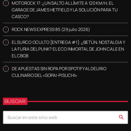
MOTOROCK 17: ¿UN SALTO AL LÍMITE A 120 KM/H, EL
GARAGE DE JAMES HETFIELD Y LA SOLUCIÓN PARA TU
CASCO?
ROCK NEWS EXPRESS 85 (29 julio 2026)
EL SURCO OCULTO [ENTREGA #1]: ¿BETÚN, NOSTALGIA Y
LA FURIA DEL PUNK? EL ECO INMORTAL DE JOHN CALE EN
EL CBGB
DE APUESTAS SIN ROPA POR SPOTIFY AL DELIRIO
CULINARIO DEL «SOPAI-PISUCHI»
BUSCAR
search