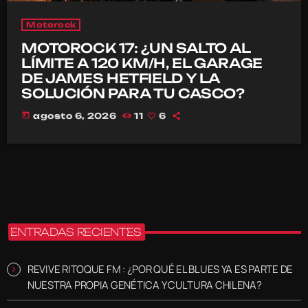
Motorock
MOTOROCK 17: ¿UN SALTO AL
LÍMITE A 120 KM/H, EL GARAGE
DE JAMES HETFIELD Y LA
SOLUCIÓN PARA TU CASCO?
today
agosto 6, 2026
11
6
ENTRADAS RECIENTES
REVIVE RITOQUE FM : ¿POR QUÉ EL BLUES YA ES PARTE DE
NUESTRA PROPIA GENÉTICA Y CULTURA CHILENA?