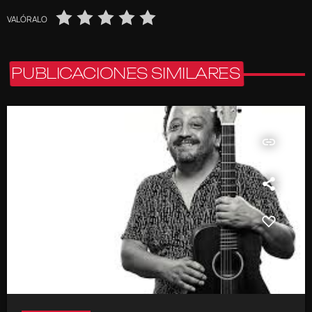
VALÓRALO
PUBLICACIONES SIMILARES
insert_link