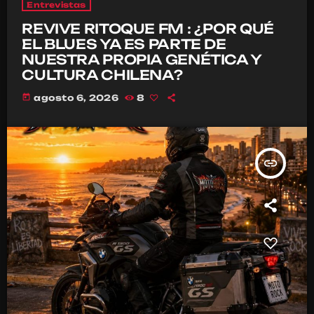
Entrevistas
REVIVE RITOQUE FM : ¿POR QUÉ
EL BLUES YA ES PARTE DE
NUESTRA PROPIA GENÉTICA Y
CULTURA CHILENA?
today
agosto 6, 2026
8
insert_link