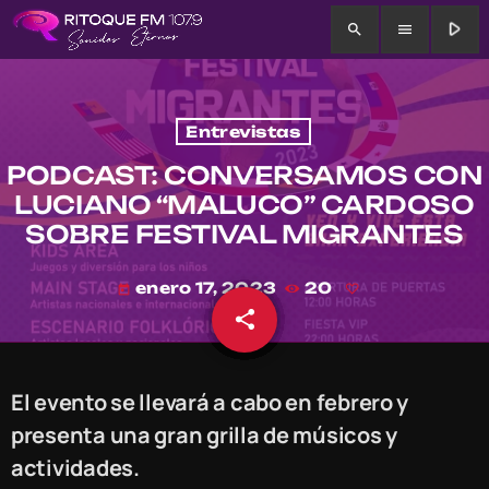
play_arrow
search
menu
Entrevistas
PODCAST: CONVERSAMOS CON
LUCIANO “MALUCO” CARDOSO
SOBRE FESTIVAL MIGRANTES
enero 17, 2023
20
today
share
email
El evento se llevará a cabo en febrero y
presenta una gran grilla de músicos y
actividades.