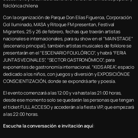
folclórica chilena
Con la organización de Parque Don Elías Figueroa, Corporación
Gol Iluminado, MASA y Ritoque FM presentan, Festival
Migrantes, 25 y 26 de febrero, fechas que traerán artistas
nacionales e internacionales, para su show en el “MAIN STAGE”
(escenario principal), también artistas musicales de folklore se
presentarán en el “ESCENARIO FOLKLÓRICO”, y habrá “FERIA
JUNTAS VECINALES”, “SECTOR GASTRONÓMICO”, para
exponentes de gastronomía internacional, “KIDS AREA”, espacio
dedicado a los niños, con juegos y diversión y EXPOSICIÓN DE
CONSCIENTIZACIÓN, donde se expondrá arte y poesía.
El evento comenzará a las 12:00 y va hasta las 21:00 horas,
desde ese momento solo se quedarán las personas que tengan
el ticket FULL ACCESO y accederán a la fiesta VIP, que empezará
a las 22:00 horas.
Escucha la conversación e invitación aquí
: