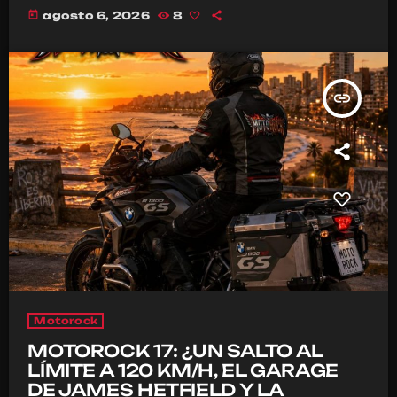
today
agosto 6, 2026
8
insert_link
Motorock
MOTOROCK 17: ¿UN SALTO AL
LÍMITE A 120 KM/H, EL GARAGE
DE JAMES HETFIELD Y LA