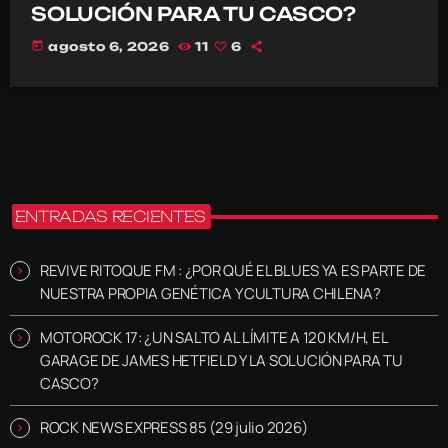
SOLUCIÓN PARA TU CASCO?
today
agosto 6, 2026
11
6
ENTRADAS RECIENTES
REVIVE RITOQUE FM : ¿POR QUÉ EL BLUES YA ES PARTE DE
NUESTRA PROPIA GENÉTICA Y CULTURA CHILENA?
MOTOROCK 17: ¿UN SALTO AL LÍMITE A 120 KM/H, EL
GARAGE DE JAMES HETFIELD Y LA SOLUCIÓN PARA TU
CASCO?
ROCK NEWS EXPRESS 85 (29 julio 2026)