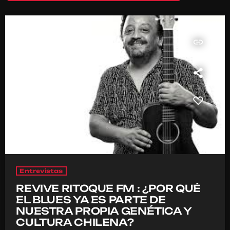
insert_link
Entrevistas
REVIVE RITOQUE FM : ¿POR QUÉ
EL BLUES YA ES PARTE DE
NUESTRA PROPIA GENÉTICA Y
CULTURA CHILENA?