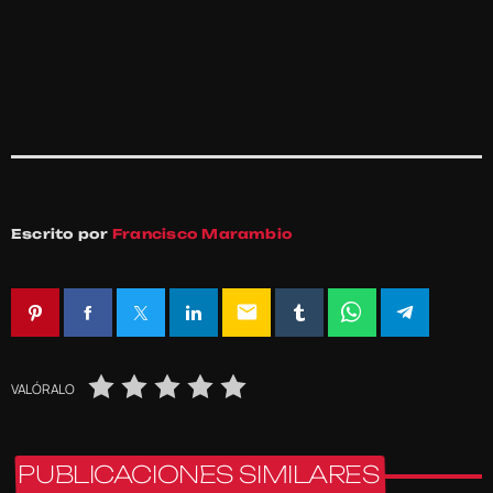
Escrito por
Francisco Marambio
email
VALÓRALO
PUBLICACIONES SIMILARES