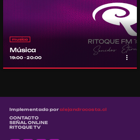
musica
Música
more_vert
19:00 - 20:00
Música
close
Por el equipo Ritoque FM
Música
Implementado por
alejandrocosta.cl
CONTACTO
SEÑAL ONLINE
RITOQUE TV