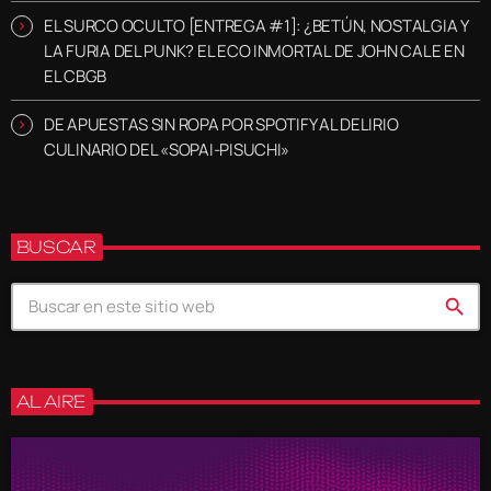
EL SURCO OCULTO [ENTREGA #1]: ¿BETÚN, NOSTALGIA Y
LA FURIA DEL PUNK? EL ECO INMORTAL DE JOHN CALE EN
EL CBGB
DE APUESTAS SIN ROPA POR SPOTIFY AL DELIRIO
CULINARIO DEL «SOPAI-PISUCHI»
BUSCAR
search
AL AIRE