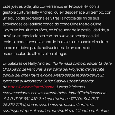
Este jueves 6 de julio conversamos en Ritoque FM con la
gestora cultural Nelly Andreo, quien desde hace un tiempo, con
un equipo de profesionales y tras la noticia del fin de sus
actividades del edificio conocido como Cine Metro o Cine
Hoyts en los últimos años, en búsqueda de la posibilidad de, a
través de negociaciones con los nuevos encargados del
recinto, poder preservar una de las salas que poseía el recinto
como multicine para la activaciones de un centro de
espectáculos de alto nivel en el lugar.
En palabras de Nelly Andreo
. “fui llamada como presidenta de la
ONG Barco de Películas a ser parte del Proyecto del rescate
parcial del cine Hoyts ex cine Metro desde febrero del 2023
junto con el Arquitecto Señor Gabriel Lopez fundador
de
https://www.mitar.cl/home
, juntos iniciamos
conversaciones con los arrendatarios, inmobiliaria Besarabia
.S.A RUT 96.661-430-7 e Importaciones TEN DA SpA RUT
25.852.716-K, donde acordamos de palabra frente a la
contingencia por el destino del cine Hoyts”. Continua el relato,