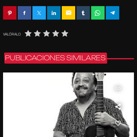
email
VALÓRALO
PUBLICACIONES SIMILARES
insert_link