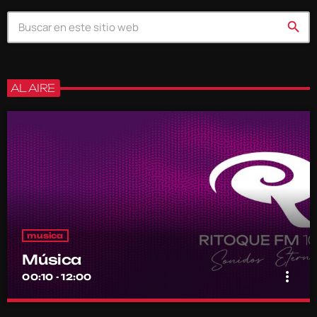
search
AL AIRE
musica
Música
more_vert
00:10 - 12:00