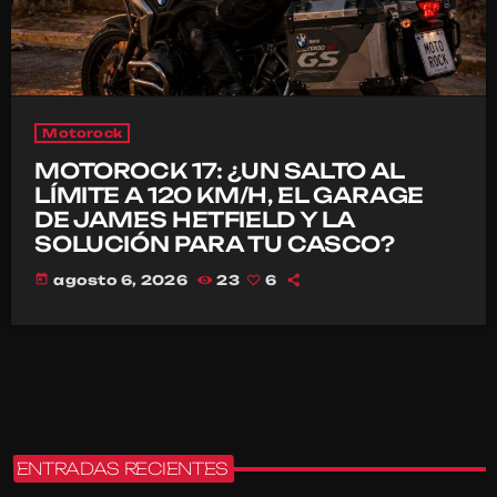
Motorock
MOTOROCK 17: ¿UN SALTO AL
LÍMITE A 120 KM/H, EL GARAGE
DE JAMES HETFIELD Y LA
SOLUCIÓN PARA TU CASCO?
today
agosto 6, 2026
23
6
ENTRADAS RECIENTES