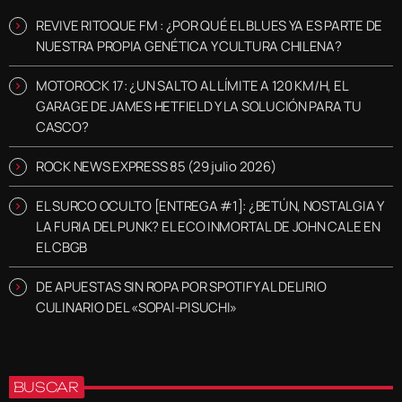
REVIVE RITOQUE FM : ¿POR QUÉ EL BLUES YA ES PARTE DE
NUESTRA PROPIA GENÉTICA Y CULTURA CHILENA?
MOTOROCK 17: ¿UN SALTO AL LÍMITE A 120 KM/H, EL
GARAGE DE JAMES HETFIELD Y LA SOLUCIÓN PARA TU
CASCO?
ROCK NEWS EXPRESS 85 (29 julio 2026)
EL SURCO OCULTO [ENTREGA #1]: ¿BETÚN, NOSTALGIA Y
LA FURIA DEL PUNK? EL ECO INMORTAL DE JOHN CALE EN
EL CBGB
DE APUESTAS SIN ROPA POR SPOTIFY AL DELIRIO
CULINARIO DEL «SOPAI-PISUCHI»
BUSCAR