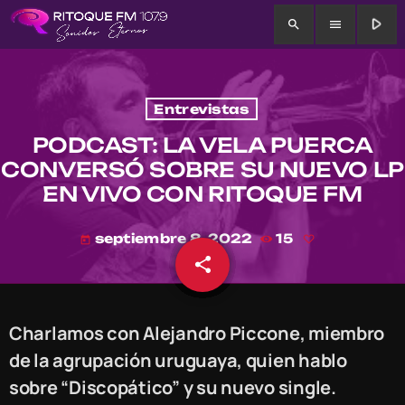
play_arrow
search
menu
Entrevistas
PODCAST: LA VELA PUERCA
CONVERSÓ SOBRE SU NUEVO LP
EN VIVO CON RITOQUE FM
septiembre 8, 2022
15
today
share
email
Charlamos con Alejandro Piccone, miembro
de la agrupación uruguaya, quien hablo
sobre “Discopático” y su nuevo single.