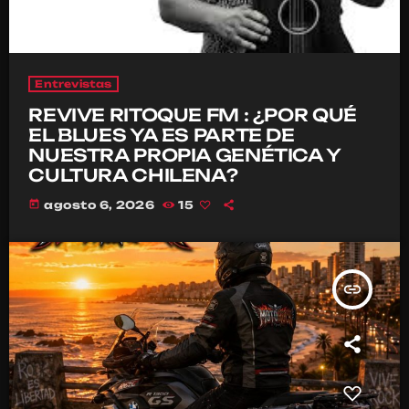
Entrevistas
REVIVE RITOQUE FM : ¿POR QUÉ
EL BLUES YA ES PARTE DE
NUESTRA PROPIA GENÉTICA Y
CULTURA CHILENA?
today
agosto 6, 2026
15
insert_link