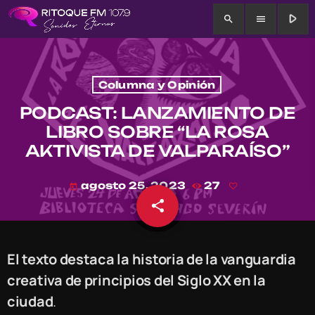
play_arrow
search
menu
Columna y Opinión
PODCAST: LANZAMIENTO DE
LIBRO SOBRE “LA ROSA
AKTIVISTA DE VALPARAÍSO”
agosto 25, 2023
27
today
share
email
El texto destaca la historia de la vanguardia
creativa de principios del Siglo XX en la
ciudad
.