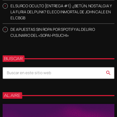
EL SURCO OCULTO [ENTREGA #1]: ¿BETÚN, NOSTALGIA Y
LA FURIA DEL PUNK? EL ECO INMORTAL DE JOHN CALE EN
EL CBGB
DE APUESTAS SIN ROPA POR SPOTIFY AL DELIRIO
CULINARIO DEL «SOPAI-PISUCHI»
BUSCAR
search
AL AIRE