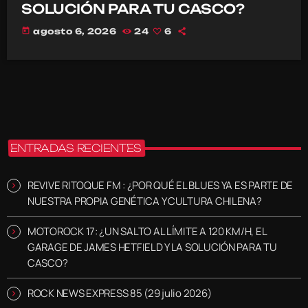
SOLUCIÓN PARA TU CASCO?
today
agosto 6, 2026
24
6
ENTRADAS RECIENTES
REVIVE RITOQUE FM : ¿POR QUÉ EL BLUES YA ES PARTE DE
NUESTRA PROPIA GENÉTICA Y CULTURA CHILENA?
MOTOROCK 17: ¿UN SALTO AL LÍMITE A 120 KM/H, EL
GARAGE DE JAMES HETFIELD Y LA SOLUCIÓN PARA TU
CASCO?
ROCK NEWS EXPRESS 85 (29 julio 2026)