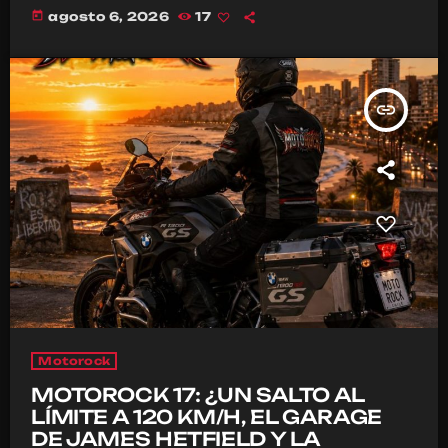
today
agosto 6, 2026
17
insert_link
Motorock
MOTOROCK 17: ¿UN SALTO AL
LÍMITE A 120 KM/H, EL GARAGE
DE JAMES HETFIELD Y LA