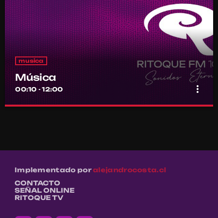
musica
Música
more_vert
00:10 - 12:00
Música
close
Por el equipo Ritoque FM
Música
Implementado por
alejandrocosta.cl
CONTACTO
SEÑAL ONLINE
RITOQUE TV