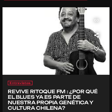
insert_link
Entrevistas
REVIVE RITOQUE FM : ¿POR QUÉ
EL BLUES YA ES PARTE DE
NUESTRA PROPIA GENÉTICA Y
CULTURA CHILENA?