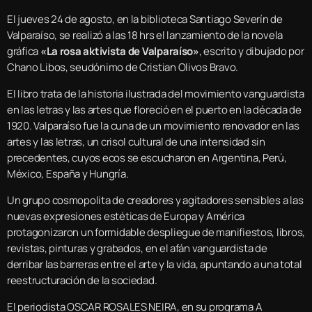
El jueves 24 de agosto, en la biblioteca Santiago Severín de
Valparaíso, se realizó a las 18 hrs el lanzamiento de la novela
gráfica
«La rosa aktivista de Valparaíso»
, escrito y dibujado por
Chano Libos, seudónimo de Cristian Olivos Bravo.
El libro trata de la historia ilustrada del movimiento vanguardista
en las letras y las artes que floreció en el puerto en la década de
1920. Valparaíso fue la cuna de un movimiento renovador en las
artes y las letras, un crisol cultural de una intensidad sin
precedentes, cuyos ecos se escucharon en Argentina, Perú,
México, España y Hungría.
Un grupo cosmopolita de creadores y agitadores sensibles a las
nuevas expresiones estéticas de Europa y América
protagonizaron un formidable despliegue de manifiestos, libros,
revistas, pinturas y grabados, en el afán vanguardista de
derribar las barreras entre el arte y la vida, apuntando a una total
reestructuración de la sociedad.
El periodista OSCAR ROSALES NEIRA, en su programa A