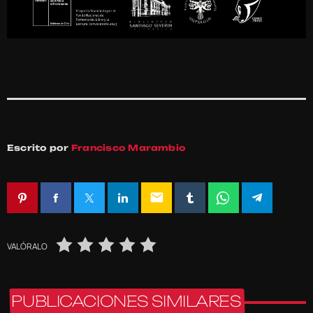
Escrito por
Francisco Marambio
email
VALÓRALO
PUBLICACIONES SIMILARES