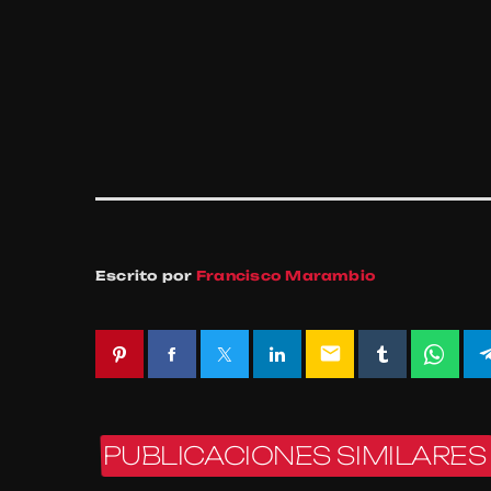
Escrito por
Francisco Marambio
email
PUBLICACIONES SIMILARES