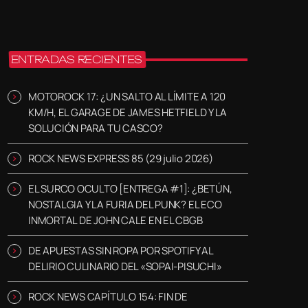
ENTRADAS RECIENTES
MOTOROCK 17: ¿UN SALTO AL LÍMITE A 120
KM/H, EL GARAGE DE JAMES HETFIELD Y LA
SOLUCIÓN PARA TU CASCO?
ROCK NEWS EXPRESS 85 (29 julio 2026)
EL SURCO OCULTO [ENTREGA #1]: ¿BETÚN,
NOSTALGIA Y LA FURIA DEL PUNK? EL ECO
INMORTAL DE JOHN CALE EN EL CBGB
DE APUESTAS SIN ROPA POR SPOTIFY AL
DELIRIO CULINARIO DEL «SOPAI-PISUCHI»
ROCK NEWS CAPÍTULO 154: FIN DE