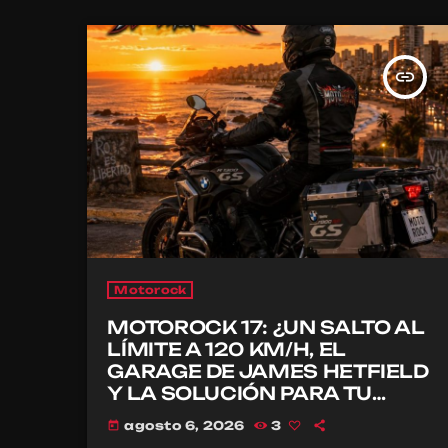
insert_link
Motorock
MOTOROCK 17: ¿UN SALTO AL
LÍMITE A 120 KM/H, EL
GARAGE DE JAMES HETFIELD
Y LA SOLUCIÓN PARA TU
CASCO?
agosto 6, 2026
3
today