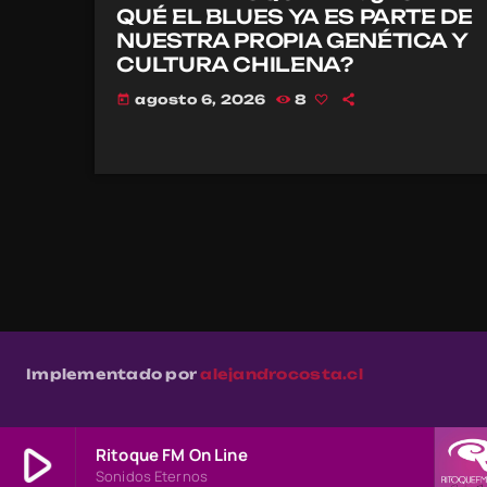
QUÉ EL BLUES YA ES PARTE DE
NUESTRA PROPIA GENÉTICA Y
CULTURA CHILENA?
agosto 6, 2026
8
today
Implementado por
alejandrocosta.cl
play_arrow
Ritoque FM On Line
Sonidos Eternos