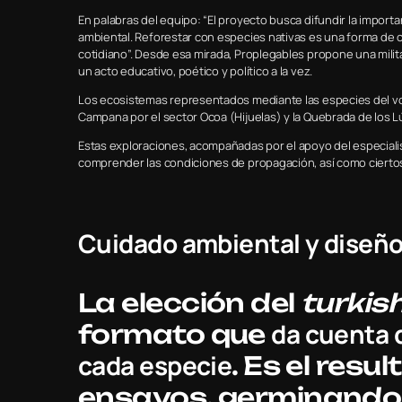
En palabras del equipo: “El proyecto busca difundir la importa
ambiental. Reforestar con especies nativas es una forma de c
cotidiano”. Desde esa mirada, Proplegables propone una milit
un acto educativo, poético y político a la vez.
Los ecosistemas representados mediante las especies del vo
Campana por el sector Ocoa (Hijuelas) y la Quebrada de los 
Estas exploraciones, acompañadas por el apoyo del especialis
comprender las condiciones de propagación, así como ciertos 
Cuidado ambiental y diseñ
La elección del
turkis
da cuenta 
formato que
cada especie
. Es el resu
ensayos, germinando u