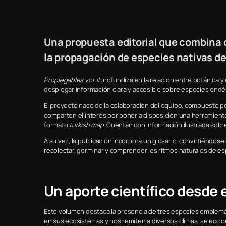
Una propuesta editorial que combina c
la propagación de especies nativas de
Proplegables vol. II
profundiza en la relación entre botánica 
desplegar información clara y accesible sobre especies end
El proyecto nace de la colaboración del equipo, compuesto po
comparten el interés por poner a disposición una herramienta 
formato
turkish map
. Cuentan con información ilustrada sobre
A su vez, la publicación incorpora un glosario, convirtiéndos
recolectar, germinar y comprender los ritmos naturales de 
Un aporte científico desde 
Este volumen destaca la presencia de tres especies emblemá
en sus ecosistemas y nos remiten a diversos climas, seleccion