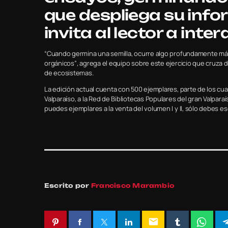
que despliega su inf
invita al lector a inter
“Cuando germina una semilla, ocurre algo profundamente mági
orgánicos”
,
agrega el equipo sobre este ejercicio que cruza di
de ecosistemas.
La edición actual cuenta con 500 ejemplares, parte de los cual
Valparaíso, a la Red de Bibliotecas Populares del gran Valparaí
puedes ejemplares a la venta del volumen I y II, sólo debes esc
Escrito por
Francisco Marambio
email