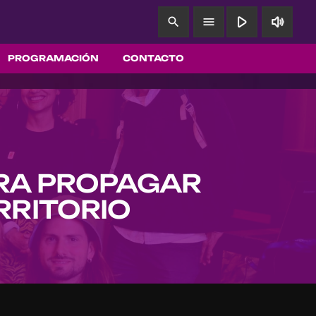
play_arrow
volume_up
search
menu
PROGRAMACIÓN
CONTACTO
ARA PROPAGAR
RRITORIO