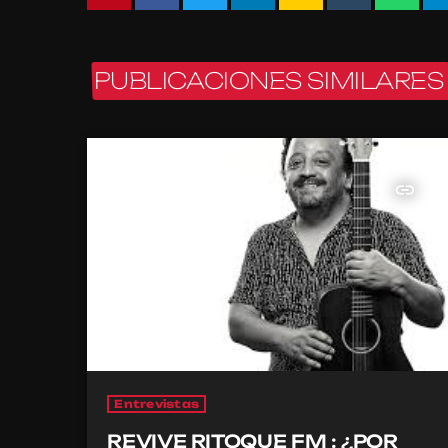
PUBLICACIONES SIMILARES
insert_link
Entrevistas
REVIVE RITOQUE FM : ¿POR