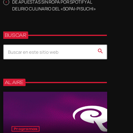
DE APUESTAS SIN ROPA POR SPOTIFY AL
DELIRIO CULINARIO DEL «SOPAI-PISUCHI»
BUSCAR
search
AL AIRE
Programas