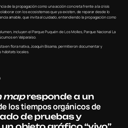
ncia de la propagación como una acción concreta frente a la crisis
olaborar con los ecosistemas que ya existen, de reparar desde lo
ancia amable, que invita al cuidado, entendiendo la propagación como
lumen, incluyen el Parque Puquén de Los Molles, Parque Nacional La
Lúcumos en Valparaíso.
ta en flora nativa, Joaquín Bisama, permitieron documentar y
hábitats locales.
o
h map
responde a un
de los tiempos orgánicos de
ltado de pruebas y
n objeto gráfico “vivo”,