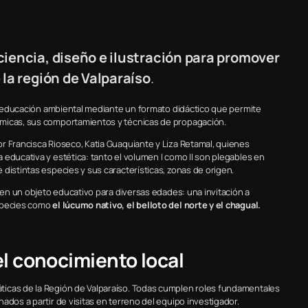
iencia, diseño e ilustración para promover
 la región de Valparaíso
.
y educación ambiental mediante un formato didáctico que permite
émicas, sus comportamientos y técnicas de propagación.
r Francisca Rioseco, Katia Guaquiante y Liza Retamal, quienes
educativa y estética: tanto el volumen I como II son plegables en
 distintas especies y sus características, zonas de origen.
e en un objeto educativo para diversas edades: una invitación a
especies como
el lúcumo nativo, el belloto del norte y el chagual.
el conocimiento local
ticas de la Región de Valparaíso. Todas cumplen roles fundamentales
ados a partir de visitas en terreno del equipo investigador.