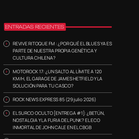
ENTRADAS RECIENTES
REVIVE RITOQUE FM : ¿POR QUÉ EL BLUES YA ES
PARTE DE NUESTRA PROPIA GENÉTICA Y
CULTURA CHILENA?
MOTOROCK 17: ¿UN SALTO AL LÍMITE A 120
KM/H, EL GARAGE DE JAMES HETFIELD Y LA
SOLUCIÓN PARA TU CASCO?
ROCK NEWS EXPRESS 85 (29 julio 2026)
EL SURCO OCULTO [ENTREGA #1]: ¿BETÚN,
NOSTALGIA Y LA FURIA DEL PUNK? EL ECO
INMORTAL DE JOHN CALE EN EL CBGB