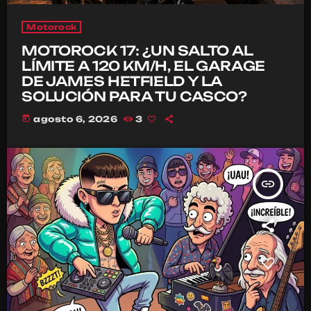
Motorock
MOTOROCK 17: ¿UN SALTO AL
LÍMITE A 120 KM/H, EL GARAGE
DE JAMES HETFIELD Y LA
SOLUCIÓN PARA TU CASCO?
today
agosto 6, 2026
3
insert_link