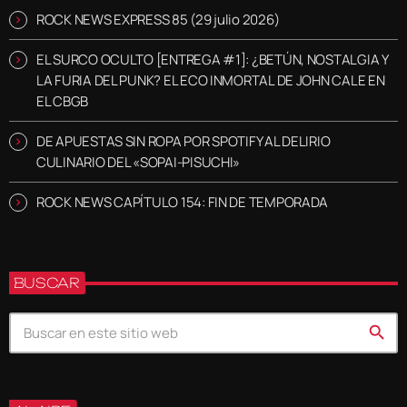
ROCK NEWS EXPRESS 85 (29 julio 2026)
EL SURCO OCULTO [ENTREGA #1]: ¿BETÚN, NOSTALGIA Y
LA FURIA DEL PUNK? EL ECO INMORTAL DE JOHN CALE EN
EL CBGB
DE APUESTAS SIN ROPA POR SPOTIFY AL DELIRIO
CULINARIO DEL «SOPAI-PISUCHI»
ROCK NEWS CAPÍTULO 154: FIN DE TEMPORADA
BUSCAR
search