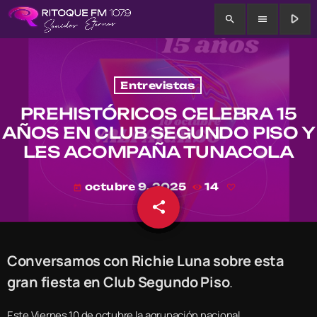
play_arrow
search
menu
Entrevistas
PREHISTÓRICOS CELEBRA 15
AÑOS EN CLUB SEGUNDO PISO Y
LES ACOMPAÑA TUNACOLA
octubre 9, 2025
14
today
share
email
Conversamos con Richie Luna sobre esta
gran fiesta en Club Segundo Piso
.
Este Viernes 10 de octubre la agrupación nacional