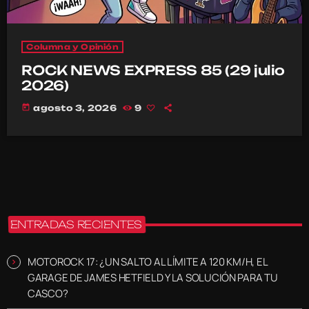
Columna y Opinión
ROCK NEWS EXPRESS 85 (29 julio
2026)
today
agosto 3, 2026
9
ENTRADAS RECIENTES
MOTOROCK 17: ¿UN SALTO AL LÍMITE A 120 KM/H, EL
GARAGE DE JAMES HETFIELD Y LA SOLUCIÓN PARA TU
CASCO?