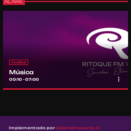
AL AIRE
musica
Música
more_vert
00:10 - 07:00
Música
close
Por el equipo Ritoque FM
Música
Implementado por
alejandrocosta.cl