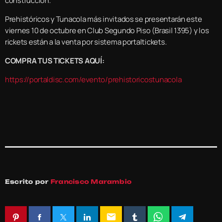
construcción.
Prehistóricos y Tunacola más invitados se presentarán este
viernes 10 de octubre en Club Segundo Piso (Brasil 1395) y los
rickets están a la venta por sistema portaltickets.
COMPRA TUS TICKETS AQUÍ:
https://portaldisc.com/evento/prehistoricostunacola
Escrito por
Francisco Marambio
email