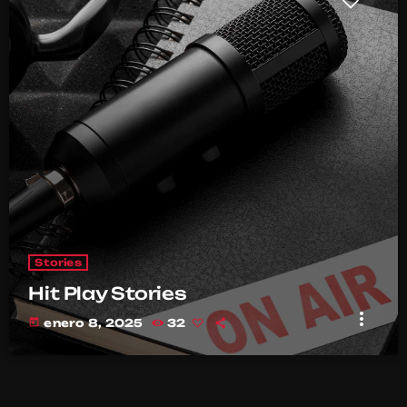
Stories
Hit Play Stories
more_vert
today
enero 8, 2025
32