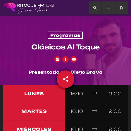
play_arrow
search
menu
Programas
Clásicos Al Toque
Presentado por Diego Bravo
share
email
trending_flat
LUNES
16:10
19:00
trending_flat
MARTES
16:10
19:00
trending_flat
MIÉRCOLES
16:10
19:00