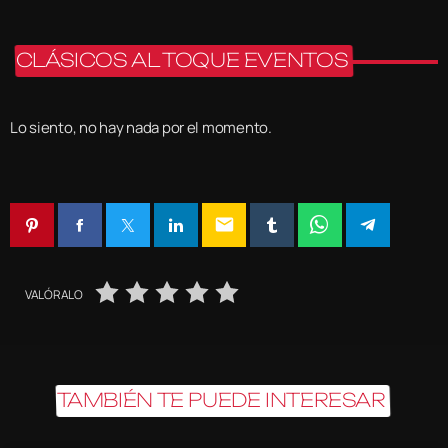
CLÁSICOS AL TOQUE EVENTOS
Lo siento, no hay nada por el momento.
email
VALÓRALO
TAMBIÉN TE PUEDE INTERESAR