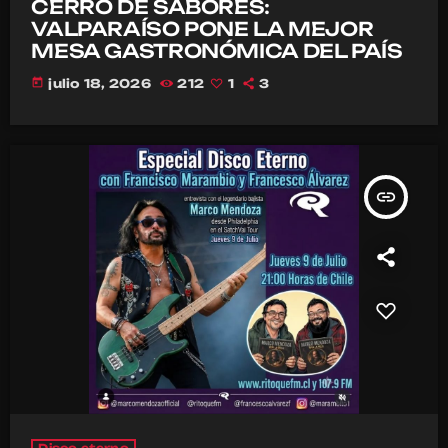
CERRO DE SABORES:
VALPARAÍSO PONE LA MEJOR
MESA GASTRONÓMICA DEL PAÍS
today
julio 18, 2026
212
1
3
insert_link
Disco eterno