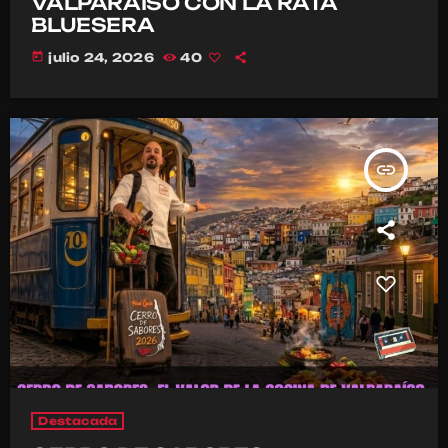
VALPARAÍSO CON LA RATA
BLUESERA
today
julio 24, 2026
40
insert_link
Destacada