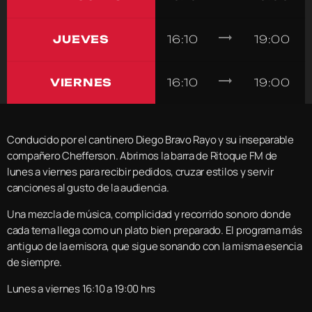
trending_flat
JUEVES
16:10
19:00
trending_flat
VIERNES
16:10
19:00
Conducido por el cantinero Diego Bravo Rayo y su inseparable
compañero Chefferson. Abrimos la barra de Ritoque FM de
lunes a viernes para recibir pedidos, cruzar estilos y servir
canciones al gusto de la audiencia.
Una mezcla de música, complicidad y recorrido sonoro donde
cada tema llega como un plato bien preparado. El programa más
antiguo de la emisora, que sigue sonando con la misma esencia
de siempre.
Lunes a viernes 16:10 a 19:00 hrs