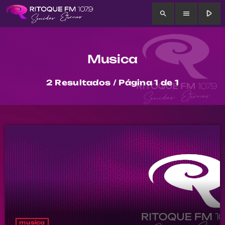
play_arrow
search
menu
Musica
2 Resultados / Página 1 de 1
musica