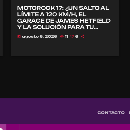
MOTOROCK 17: ¿UN SALTO AL
LÍMITE A 120 KM/H, EL
GARAGE DE JAMES HETFIELD
Y LA SOLUCIÓN PARA TU
CASCO?
agosto 6, 2026
11
6
today
CONTACTO