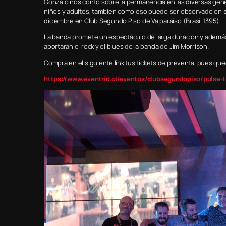
Gonzalo nos contó sobre la permanencia en las diversas gene
niños y adultos, tambien como eso puede ser observado en s
diciembre en Club Segundo Piso de Valparaíso (Brasil 1395).
La banda promete un espectáculo de larga duración y además l
aportaran el rock y el blues de la banda de Jim Morrison.
Compra en el siguiente link tus tickets de preventa, pues q
https://www.eventrid.cl/eventos/clubsegundopiso/pulse-tr