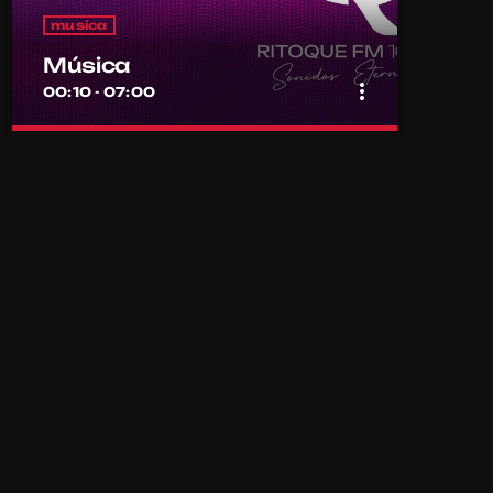
musica
Música
more_vert
00:10 - 07:00
close
Música
Por el equipo Ritoque FM
Música