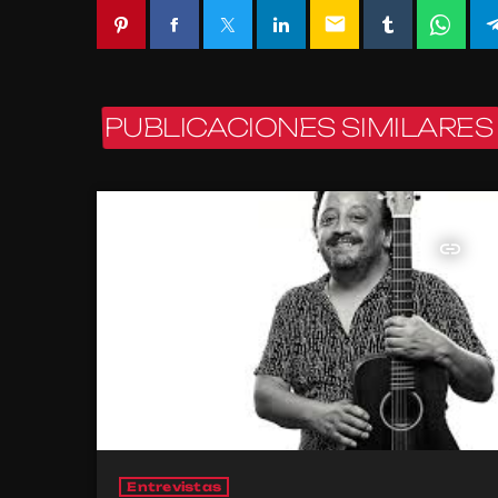
email
PUBLICACIONES SIMILARES
insert_link
Entrevistas