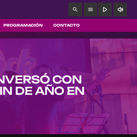
play_arrow
volume_up
search
menu
PROGRAMACIÓN
CONTACTO
ONVERSÓ CON
IN DE AÑO EN