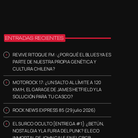
ENTRADAS RECIENTES
REVIVE RITOQUE FM : ¿POR QUÉ EL BLUES YA ES
PARTE DE NUESTRA PROPIA GENÉTICA Y
CULTURA CHILENA?
MOTOROCK 17: ¿UN SALTO AL LÍMITE A 120
KM/H, EL GARAGE DE JAMES HETFIELD Y LA
SOLUCIÓN PARA TU CASCO?
ROCK NEWS EXPRESS 85 (29 julio 2026)
EL SURCO OCULTO [ENTREGA #1]: ¿BETÚN,
NOSTALGIA Y LA FURIA DEL PUNK? EL ECO
INMORTAL DE JOHN CALE EN EL CBGB