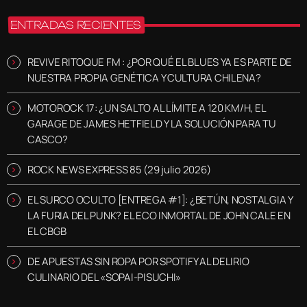
ENTRADAS RECIENTES
REVIVE RITOQUE FM : ¿POR QUÉ EL BLUES YA ES PARTE DE
NUESTRA PROPIA GENÉTICA Y CULTURA CHILENA?
MOTOROCK 17: ¿UN SALTO AL LÍMITE A 120 KM/H, EL
GARAGE DE JAMES HETFIELD Y LA SOLUCIÓN PARA TU
CASCO?
ROCK NEWS EXPRESS 85 (29 julio 2026)
EL SURCO OCULTO [ENTREGA #1]: ¿BETÚN, NOSTALGIA Y
LA FURIA DEL PUNK? EL ECO INMORTAL DE JOHN CALE EN
EL CBGB
DE APUESTAS SIN ROPA POR SPOTIFY AL DELIRIO
CULINARIO DEL «SOPAI-PISUCHI»