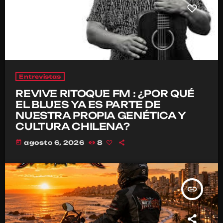
Entrevistas
REVIVE RITOQUE FM : ¿POR QUÉ
EL BLUES YA ES PARTE DE
NUESTRA PROPIA GENÉTICA Y
CULTURA CHILENA?
today
agosto 6, 2026
8
insert_link