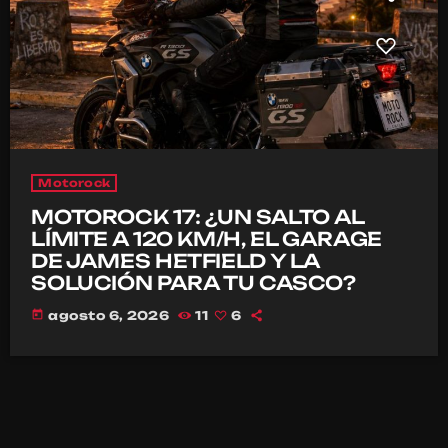
Motorock
MOTOROCK 17: ¿UN SALTO AL
LÍMITE A 120 KM/H, EL GARAGE
DE JAMES HETFIELD Y LA
SOLUCIÓN PARA TU CASCO?
today
agosto 6, 2026
11
6