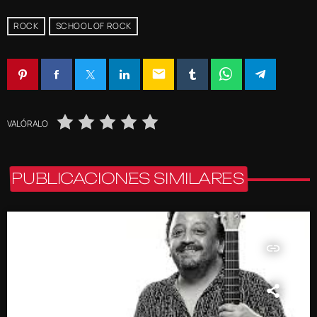
ROCK
SCHOOL OF ROCK
email
VALÓRALO
PUBLICACIONES SIMILARES
insert_link