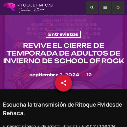
play_arrow
search
menu
Entrevistas
REVIVE EL CIERRE DE
TEMPORADA DE ADULTOS DE
INVIERNO DE SCHOOL OF ROCK
septiembre 2, 2024
12
today
share
email
Escucha la transmisión de Ritoque FM desde
Reñaca.
El pasado sábado 31 de agosto, SCHOOL OF ROCK CONCÓN