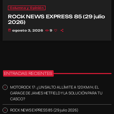
Columna y Opinión
ROCK NEWS EXPRESS 85 (29 julio
2026)
today
agosto 3, 2026
9
ENTRADAS RECIENTES
MOTOROCK 17: ¿UN SALTO AL LÍMITE A 120 KM/H, EL
GARAGE DE JAMES HETFIELD Y LA SOLUCIÓN PARA TU
CASCO?
ROCK NEWS EXPRESS 85 (29 julio 2026)