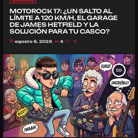
Motorock
MOTOROCK 17: ¿UN SALTO AL
LÍMITE A 120 KM/H, EL GARAGE
DE JAMES HETFIELD Y LA
SOLUCIÓN PARA TU CASCO?
today
agosto 6, 2026
4
insert_link