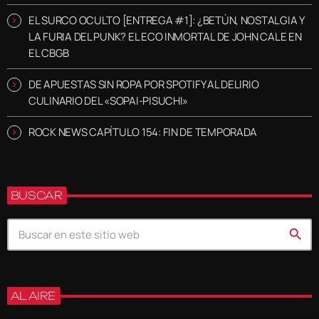
EL SURCO OCULTO [ENTREGA #1]: ¿BETÚN, NOSTALGIA Y
LA FURIA DEL PUNK? EL ECO INMORTAL DE JOHN CALE EN
EL CBGB
DE APUESTAS SIN ROPA POR SPOTIFY AL DELIRIO
CULINARIO DEL «SOPAI-PISUCHI»
ROCK NEWS CAPÍTULO 154: FIN DE TEMPORADA
BUSCAR
search
AL AIRE