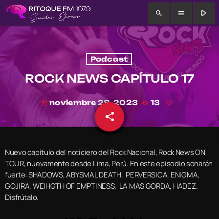
play_arrow
search
menu
Podcast
ROCK NEWS CAPÍTULO 17
noviembre 28, 2023
13
today
share
email
Nuevo capítulo del noticiero del Rock Nacional, Rock News ON
TOUR, nuevamente desde Lima, Perú. En este episodio sonarán
fuerte: SHADOWS, ABYSMAL DEATH, PERVERSICA, ENIGMA,
GOJIRA, WEIHGTH OF EMPTINESS, LA MAS GORDA, HADEZ.
Disfrútalo.