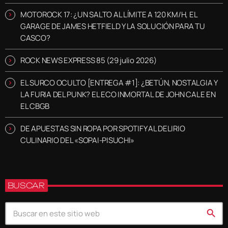
MOTOROCK 17: ¿UN SALTO AL LÍMITE A 120 KM/H, EL
GARAGE DE JAMES HETFIELD Y LA SOLUCIÓN PARA TU
CASCO?
ROCK NEWS EXPRESS 85 (29 julio 2026)
EL SURCO OCULTO [ENTREGA #1]: ¿BETÚN, NOSTALGIA Y
LA FURIA DEL PUNK? EL ECO INMORTAL DE JOHN CALE EN
EL CBGB
DE APUESTAS SIN ROPA POR SPOTIFY AL DELIRIO
CULINARIO DEL «SOPAI-PISUCHI»
BUSCAR
search