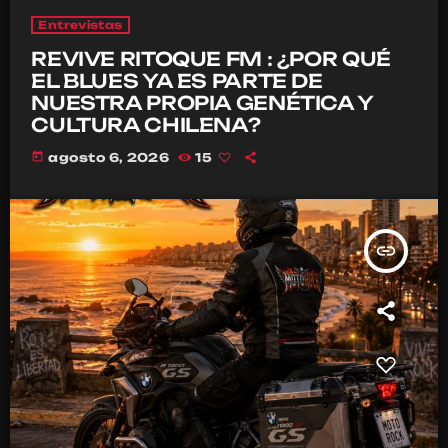
Entrevistas
REVIVE RITOQUE FM : ¿POR QUÉ
EL BLUES YA ES PARTE DE
NUESTRA PROPIA GENÉTICA Y
CULTURA CHILENA?
today
agosto 6, 2026
15
insert_link