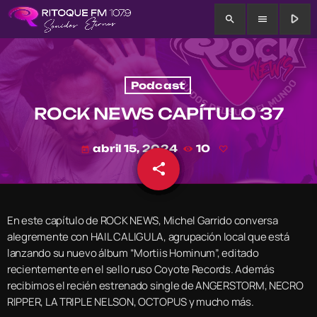
play_arrow
search
menu
Podcast
ROCK NEWS CAPÍTULO 37
abril 15, 2024
10
today
share
email
En este capítulo de ROCK NEWS, Michel Garrido conversa
alegremente con HAIL CALIGULA, agrupación local que está
lanzando su nuevo álbum “Mortiis Hominum”, editado
recientemente en el sello ruso Coyote Records. Además
recibimos el recién estrenado single de ANGERSTORM, NECRO
RIPPER, LA TRIPLE NELSON, OCTOPUS y mucho más.