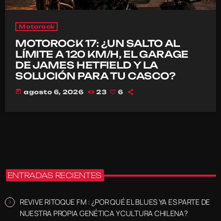
Motorock
MOTOROCK 17: ¿UN SALTO AL
LÍMITE A 120 KM/H, EL GARAGE
DE JAMES HETFIELD Y LA
SOLUCIÓN PARA TU CASCO?
today
agosto 6, 2026
23
6
ENTRADAS RECIENTES
REVIVE RITOQUE FM : ¿POR QUÉ EL BLUES YA ES PARTE DE
NUESTRA PROPIA GENÉTICA Y CULTURA CHILENA?