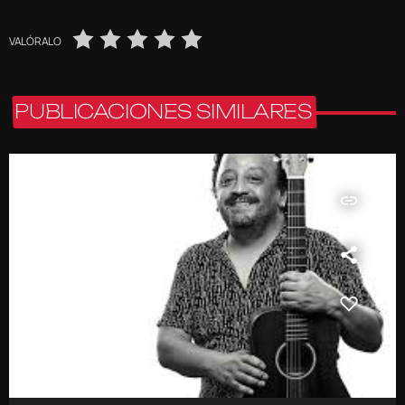
VALÓRALO
PUBLICACIONES SIMILARES
insert_link