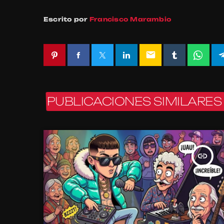
Escrito por
Francisco Marambio
email
PUBLICACIONES SIMILARES
insert_link