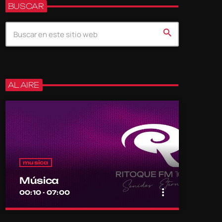
BUSCAR
search
AL AIRE
musica
Música
more_vert
00:10 - 07:00
close