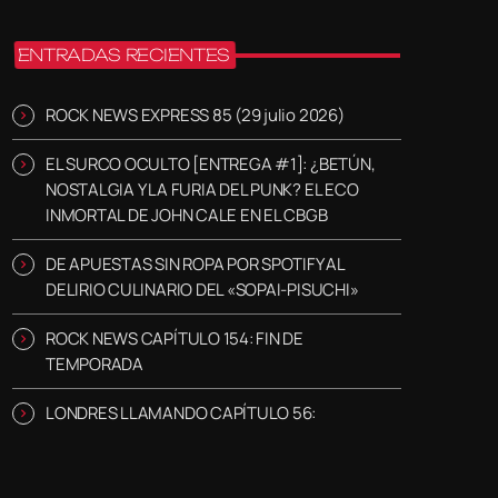
ENTRADAS RECIENTES
ROCK NEWS EXPRESS 85 (29 julio 2026)
EL SURCO OCULTO [ENTREGA #1]: ¿BETÚN,
NOSTALGIA Y LA FURIA DEL PUNK? EL ECO
INMORTAL DE JOHN CALE EN EL CBGB
DE APUESTAS SIN ROPA POR SPOTIFY AL
DELIRIO CULINARIO DEL «SOPAI-PISUCHI»
ROCK NEWS CAPÍTULO 154: FIN DE
TEMPORADA
LONDRES LLAMANDO CAPÍTULO 56: