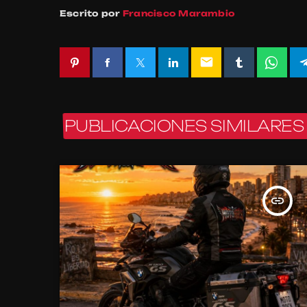
Escrito por
Francisco Marambio
email
PUBLICACIONES SIMILARES
insert_link