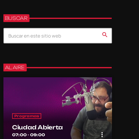
BUSCAR
search
AL AIRE
Programas
Ciudad Abierta
more_vert
07:00 - 09:00