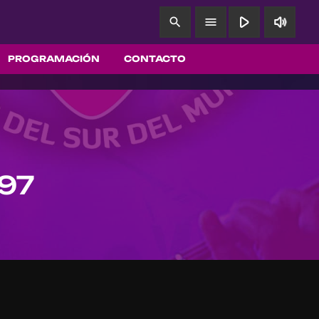
play_arrow
volume_up
search
menu
PROGRAMACIÓN
CONTACTO
97