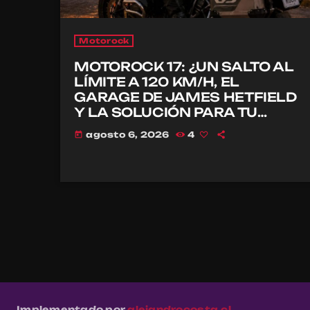
Motorock
MOTOROCK 17: ¿UN SALTO AL
LÍMITE A 120 KM/H, EL
GARAGE DE JAMES HETFIELD
Y LA SOLUCIÓN PARA TU
CASCO?
agosto 6, 2026
4
today
Implementado por
alejandrocosta.cl