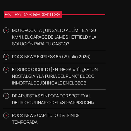
ENTRADAS RECIENTES
MOTOROCK 17: ¿UN SALTO AL LÍMITE A 120
KM/H, EL GARAGE DE JAMES HETFIELD Y LA
SOLUCIÓN PARA TU CASCO?
ROCK NEWS EXPRESS 85 (29 julio 2026)
EL SURCO OCULTO [ENTREGA #1]: ¿BETÚN,
NOSTALGIA Y LA FURIA DEL PUNK? EL ECO
INMORTAL DE JOHN CALE EN EL CBGB
DE APUESTAS SIN ROPA POR SPOTIFY AL
DELIRIO CULINARIO DEL «SOPAI-PISUCHI»
ROCK NEWS CAPÍTULO 154: FIN DE
TEMPORADA