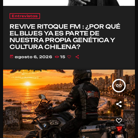
Entrevistas
REVIVE RITOQUE FM : ¿POR QUÉ
EL BLUES YA ES PARTE DE
NUESTRA PROPIA GENÉTICA Y
CULTURA CHILENA?
today
agosto 6, 2026
15
insert_link