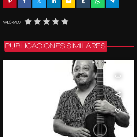
email
VALÓRALO
PUBLICACIONES SIMILARES
insert_link