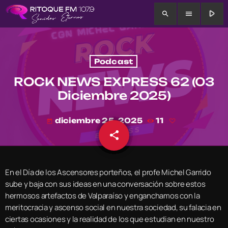
play_arrow
search
menu
Podcast
ROCK NEWS EXPRESS 62 (03
Diciembre 2025)
diciembre 25, 2025
11
today
share
email
En el Día de los Ascensores porteños, el profe Michel Garrido
sube y baja con sus ideas en una conversación sobre estos
hermosos artefactos de Valparaíso y enganchamos con la
meritocracia y ascenso social en nuestra sociedad, su falacia en
ciertas ocasiones y la realidad de los que estudian en nuestro