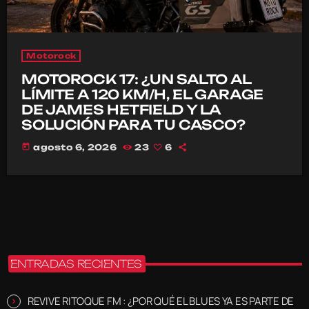
Motorock
MOTOROCK 17: ¿UN SALTO AL
LÍMITE A 120 KM/H, EL GARAGE
DE JAMES HETFIELD Y LA
SOLUCIÓN PARA TU CASCO?
today
agosto 6, 2026
23
6
ENTRADAS RECIENTES
REVIVE RITOQUE FM : ¿POR QUÉ EL BLUES YA ES PARTE DE