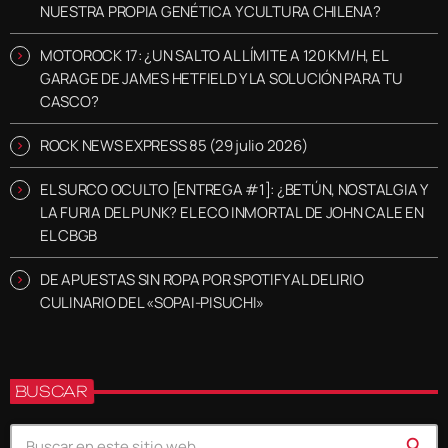
NUESTRA PROPIA GENÉTICA Y CULTURA CHILENA?
MOTOROCK 17: ¿UN SALTO AL LÍMITE A 120 KM/H, EL
GARAGE DE JAMES HETFIELD Y LA SOLUCIÓN PARA TU
CASCO?
ROCK NEWS EXPRESS 85 (29 julio 2026)
EL SURCO OCULTO [ENTREGA #1]: ¿BETÚN, NOSTALGIA Y
LA FURIA DEL PUNK? EL ECO INMORTAL DE JOHN CALE EN
EL CBGB
DE APUESTAS SIN ROPA POR SPOTIFY AL DELIRIO
CULINARIO DEL «SOPAI-PISUCHI»
BUSCAR
search