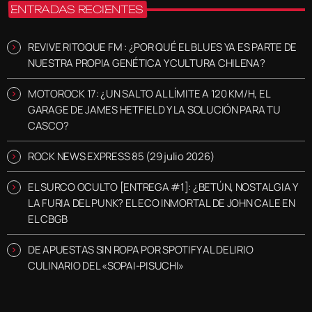
ENTRADAS RECIENTES
REVIVE RITOQUE FM : ¿POR QUÉ EL BLUES YA ES PARTE DE
NUESTRA PROPIA GENÉTICA Y CULTURA CHILENA?
MOTOROCK 17: ¿UN SALTO AL LÍMITE A 120 KM/H, EL
GARAGE DE JAMES HETFIELD Y LA SOLUCIÓN PARA TU
CASCO?
ROCK NEWS EXPRESS 85 (29 julio 2026)
EL SURCO OCULTO [ENTREGA #1]: ¿BETÚN, NOSTALGIA Y
LA FURIA DEL PUNK? EL ECO INMORTAL DE JOHN CALE EN
EL CBGB
DE APUESTAS SIN ROPA POR SPOTIFY AL DELIRIO
CULINARIO DEL «SOPAI-PISUCHI»