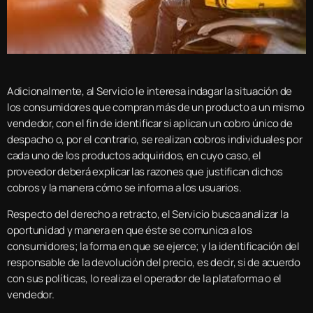
Adicionalmente, al Servicio le interesa indagar la situación de
los consumidores que compran más de un producto a un mismo
vendedor, con el fin de identificar si aplican un cobro único de
despacho o, por el contrario, se realizan cobros individuales por
cada uno de los productos adquiridos, en cuyo caso, el
proveedor deberá explicar las razones que justifican dichos
cobros y la manera cómo se informa a los usuarios.
Respecto del derecho a retracto, el Servicio busca analizar la
oportunidad y manera en que éste se comunica a los
consumidores; la forma en que se ejerce; y la identificación del
responsable de la devolución del precio, es decir, si de acuerdo
con sus políticas, lo realiza el operador de la plataforma o el
vendedor.