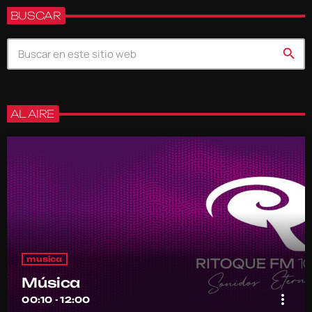
BUSCAR
search
AL AIRE
musica
Música
more_vert
00:10 - 12:00