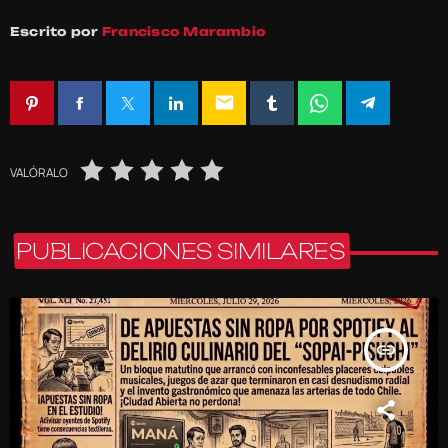
Escrito por
Francisco Marambio
email
VALÓRALO
PUBLICACIONES SIMILARES
insert_link