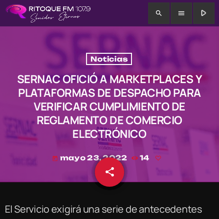
play_arrow
search
menu
Noticias
SERNAC OFICIÓ A MARKETPLACES Y
PLATAFORMAS DE DESPACHO PARA
VERIFICAR CUMPLIMIENTO DE
REGLAMENTO DE COMERCIO
ELECTRÓNICO
mayo 23, 2022
14
today
share
email
El Servicio exigirá una serie de antecedentes