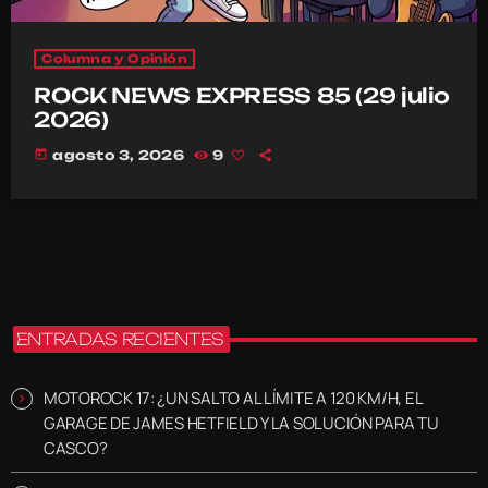
Columna y Opinión
ROCK NEWS EXPRESS 85 (29 julio
2026)
today
agosto 3, 2026
9
ENTRADAS RECIENTES
MOTOROCK 17: ¿UN SALTO AL LÍMITE A 120 KM/H, EL
GARAGE DE JAMES HETFIELD Y LA SOLUCIÓN PARA TU
CASCO?