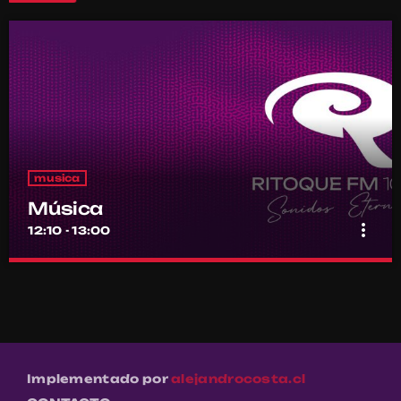
musica
Música
more_vert
12:10 - 13:00
Música
close
Por el equipo Ritoque FM
Música
Implementado por
alejandrocosta.cl