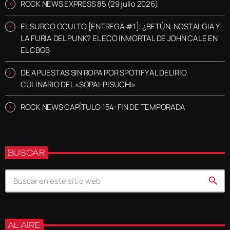
ROCK NEWS EXPRESS 85 (29 julio 2026)
EL SURCO OCULTO [ENTREGA #1]: ¿BETÚN, NOSTALGIA Y
LA FURIA DEL PUNK? EL ECO INMORTAL DE JOHN CALE EN
EL CBGB
DE APUESTAS SIN ROPA POR SPOTIFY AL DELIRIO
CULINARIO DEL «SOPAI-PISUCHI»
ROCK NEWS CAPÍTULO 154: FIN DE TEMPORADA
BUSCAR
search
AL AIRE