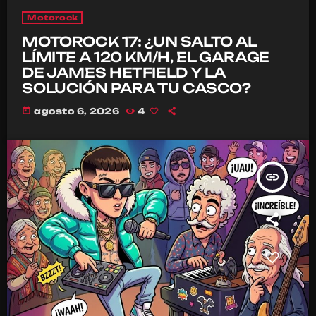
Motorock
MOTOROCK 17: ¿UN SALTO AL
LÍMITE A 120 KM/H, EL GARAGE
DE JAMES HETFIELD Y LA
SOLUCIÓN PARA TU CASCO?
today
agosto 6, 2026
4
insert_link