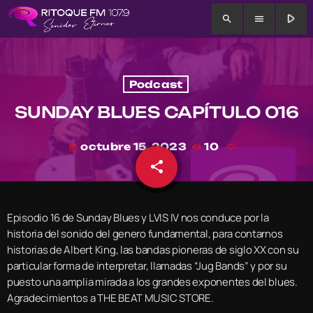
play_arrow
search
menu
Podcast
SUNDAY BLUES CAPÍTULO 016
octubre 15, 2023
10
today
share
email
Episodio 16 de Sunday Blues y LVIS IV nos conduce por la
historia del sonido del genero fundamental, para contarnos
historias de Albert King, las bandas pioneras de siglo XX con su
particular forma de interpretar, llamadas “Jug Bands” y por su
puesto una amplia mirada a los grandes exponentes del blues.
Agradecimientos a THE BEAT MUSIC STORE.