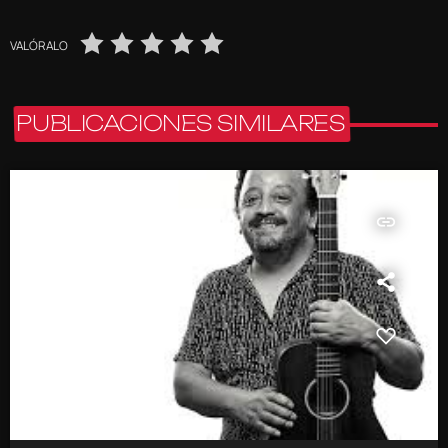
VALÓRALO
PUBLICACIONES SIMILARES
insert_link