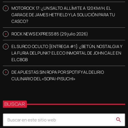
MOTOROCK 17: ¿UN SALTO AL LÍMITE A 120 KM/H, EL
GARAGE DE JAMES HETFIELD Y LA SOLUCIÓN PARA TU
CASCO?
ROCK NEWS EXPRESS 85 (29 julio 2026)
EL SURCO OCULTO [ENTREGA #1]: ¿BETÚN, NOSTALGIA Y
LA FURIA DEL PUNK? EL ECO INMORTAL DE JOHN CALE EN
EL CBGB
DE APUESTAS SIN ROPA POR SPOTIFY AL DELIRIO
CULINARIO DEL «SOPAI-PISUCHI»
BUSCAR
search