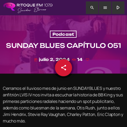
play_arrow
search
menu
Podcast
SUNDAY BLUES CAPÍTULO 051
julio 2, 2024
14
today
share
email
Cerramos el lluvioso mes de junio en SUNDAY BLUES y nuestro
anfitrión LVIS IV nos invita a escuchar la historia de BB King y sus
primeras particiones radiales haciendo un spot publicitario,
además como bluesman de la semana, Otis Rush, junto a ellos
Jimi Hendrix, Stevie Ray Vaughan, Charley Patton, Eric Clapton y
mucho más.