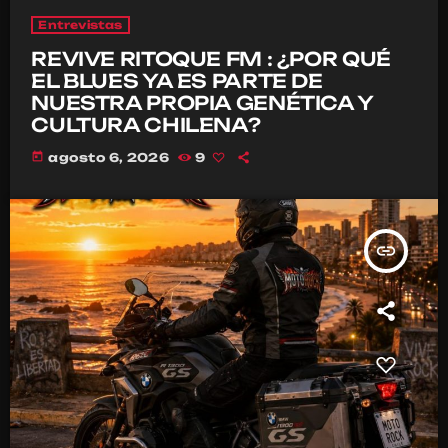
Entrevistas
REVIVE RITOQUE FM : ¿POR QUÉ
EL BLUES YA ES PARTE DE
NUESTRA PROPIA GENÉTICA Y
CULTURA CHILENA?
today
agosto 6, 2026
9
insert_link