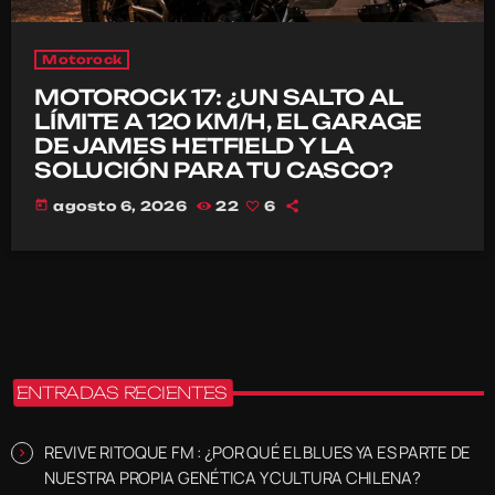
Motorock
MOTOROCK 17: ¿UN SALTO AL
LÍMITE A 120 KM/H, EL GARAGE
DE JAMES HETFIELD Y LA
SOLUCIÓN PARA TU CASCO?
today
agosto 6, 2026
22
6
ENTRADAS RECIENTES
REVIVE RITOQUE FM : ¿POR QUÉ EL BLUES YA ES PARTE DE
NUESTRA PROPIA GENÉTICA Y CULTURA CHILENA?