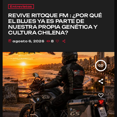
Entrevistas
REVIVE RITOQUE FM : ¿POR QUÉ
EL BLUES YA ES PARTE DE
NUESTRA PROPIA GENÉTICA Y
CULTURA CHILENA?
today
agosto 6, 2026
8
insert_link