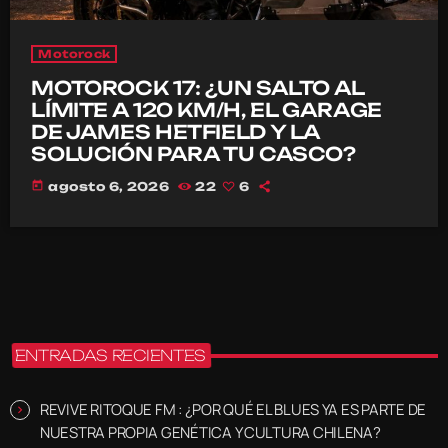
Motorock
MOTOROCK 17: ¿UN SALTO AL
LÍMITE A 120 KM/H, EL GARAGE
DE JAMES HETFIELD Y LA
SOLUCIÓN PARA TU CASCO?
today
agosto 6, 2026
22
6
ENTRADAS RECIENTES
REVIVE RITOQUE FM : ¿POR QUÉ EL BLUES YA ES PARTE DE
NUESTRA PROPIA GENÉTICA Y CULTURA CHILENA?