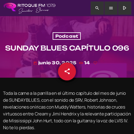
play_arrow
search
menu
Podcast
SUNDAY BLUES CAPÍTULO 096
junio 30, 2025
14
today
share
email
Toda la carne a la parrilla en el último capítulo del mes de junio
de SUNDAY BLUES, con el sonido de SRV, Robert Johnson,
revelaciones oníricas con Muddy Watters, historias de cruces
virtuosos entre Cream y Jimi Hendrix y la relevante participación
de Mississippi John Hurt, todo con la guitarra y la voz de LVIS IV.
No te lo pierdas.