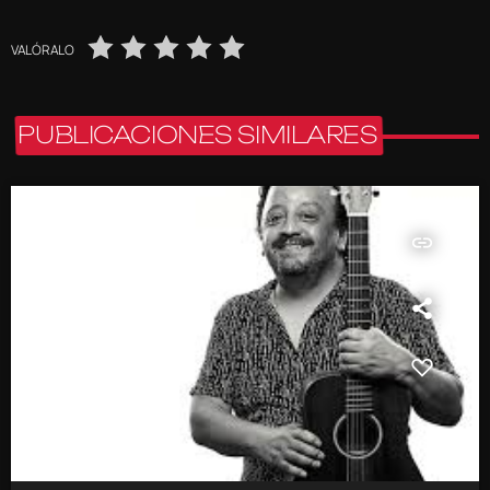
VALÓRALO
PUBLICACIONES SIMILARES
insert_link