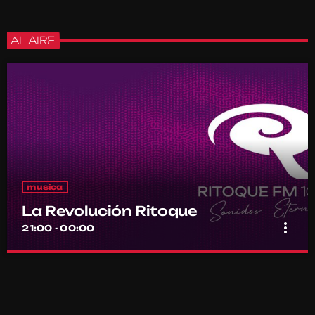
AL AIRE
musica
La Revolución Ritoque
more_vert
21:00 - 00:00
La Revolución Ritoque
close
Con DJ Andrés Romero