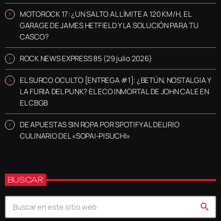
MOTOROCK 17: ¿UN SALTO AL LÍMITE A 120 KM/H, EL
GARAGE DE JAMES HETFIELD Y LA SOLUCIÓN PARA TU
CASCO?
ROCK NEWS EXPRESS 85 (29 julio 2026)
EL SURCO OCULTO [ENTREGA #1]: ¿BETÚN, NOSTALGIA Y
LA FURIA DEL PUNK? EL ECO INMORTAL DE JOHN CALE EN
EL CBGB
DE APUESTAS SIN ROPA POR SPOTIFY AL DELIRIO
CULINARIO DEL «SOPAI-PISUCHI»
BUSCAR
search