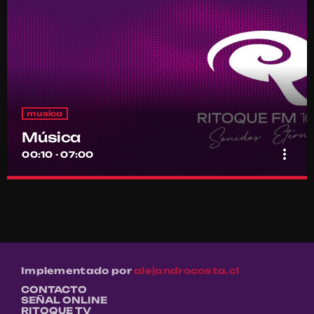
musica
Música
more_vert
00:10 - 07:00
Música
close
Por el equipo Ritoque FM
Música
Implementado por
alejandrocosta.cl
CONTACTO
SEÑAL ONLINE
RITOQUE TV