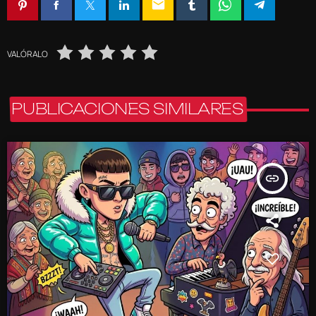
email
VALÓRALO
PUBLICACIONES SIMILARES
insert_link