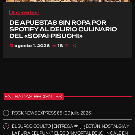
Entrevistas
DE APUESTAS SIN ROPA POR
SPOTIFY AL DELIRIO CULINARIO
DEL «SOPAI-PISUCHI»
today
agosto 1, 2026
18
ENTRADAS RECIENTES
ROCK NEWS EXPRESS 85 (29 julio 2026)
EL SURCO OCULTO [ENTREGA #1]: ¿BETÚN, NOSTALGIA Y
LA FURIA DEL PUNK? EL ECO INMORTAL DE JOHN CALE EN