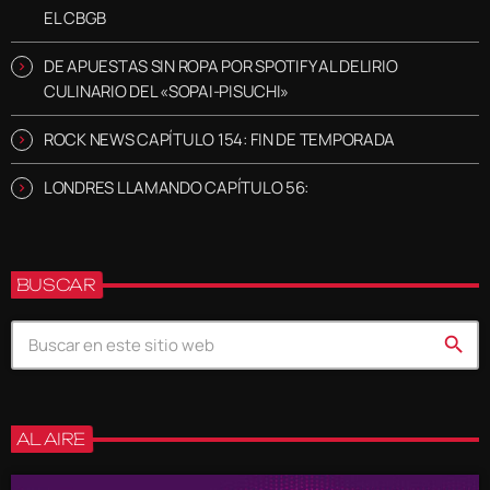
EL CBGB
DE APUESTAS SIN ROPA POR SPOTIFY AL DELIRIO
CULINARIO DEL «SOPAI-PISUCHI»
ROCK NEWS CAPÍTULO 154: FIN DE TEMPORADA
LONDRES LLAMANDO CAPÍTULO 56:
BUSCAR
search
AL AIRE