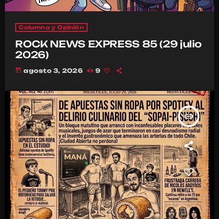
Columna y Opinión
ROCK NEWS EXPRESS 85 (29 julio
2026)
today
agosto 3, 2026
9
insert_link