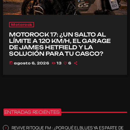
Motorock
MOTOROCK 17: ¿UN SALTO AL
LÍMITE A 120 KM/H, EL GARAGE
DE JAMES HETFIELD Y LA
SOLUCIÓN PARA TU CASCO?
today
agosto 6, 2026
13
6
ENTRADAS RECIENTES
REVIVE RITOQUE FM : ¿POR QUÉ EL BLUES YA ES PARTE DE