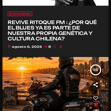
Entrevistas
REVIVE RITOQUE FM : ¿POR QUÉ
EL BLUES YA ES PARTE DE
NUESTRA PROPIA GENÉTICA Y
CULTURA CHILENA?
today
agosto 6, 2026
8
insert_link