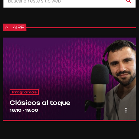
search
AL AIRE
Programas
Clásicos al toque
more_vert
16:10 - 19:00
Clásicos al toque
close
Presentado por Diego Bravo