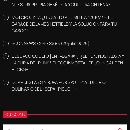
NUESTRA PROPIA GENÉTICA Y CULTURA CHILENA?
MOTOROCK 17: ¿UN SALTO AL LÍMITE A 120 KM/H, EL
GARAGE DE JAMES HETFIELD Y LA SOLUCIÓN PARA TU
CASCO?
ROCK NEWS EXPRESS 85 (29 julio 2026)
EL SURCO OCULTO [ENTREGA #1]: ¿BETÚN, NOSTALGIA Y
LA FURIA DEL PUNK? EL ECO INMORTAL DE JOHN CALE EN
EL CBGB
DE APUESTAS SIN ROPA POR SPOTIFY AL DELIRIO
CULINARIO DEL «SOPAI-PISUCHI»
BUSCAR