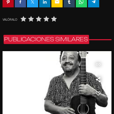
email
VALÓRALO
PUBLICACIONES SIMILARES
insert_link