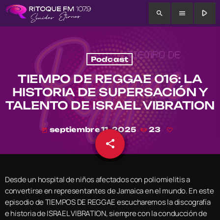
play_arrow
search
menu
Podcast
TIEMPO DE REGGAE 016: LA
HISTORIA DE SUPERSACIÓN Y
TALENTO DE ISRAEL VIBRATION
septiembre 11, 2025
23
today
share
email
Desde un hospital de niños afectados con poliomielitis a
convertirse en representantes de Jamaica en el mundo. En este
episodio de TIEMPOS DE REGGAE escucharemos la discografía
e historia de ISRAEL VIBRATION, siempre con la conducción de