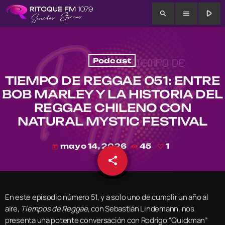
play_arrow
search
menu
Podcast
TIEMPO DE REGGAE 051: ENTRE
BOB MARLEY Y LA HISTORIA DEL
REGGAE CHILENO CON
NATURAL MYSTIC FESTIVAL
mayo 14, 2026
45
1
today
share
email
1
En este episodio número 51, y a solo uno de cumplir un año al
aire,
Tiempos de Reggae
, con Sebastián Lindemann, nos
presenta una potente conversación con Rodrigo “Quickman”