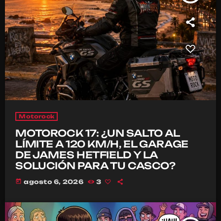
Motorock
MOTOROCK 17: ¿UN SALTO AL
LÍMITE A 120 KM/H, EL GARAGE
DE JAMES HETFIELD Y LA
SOLUCIÓN PARA TU CASCO?
today
agosto 6, 2026
3