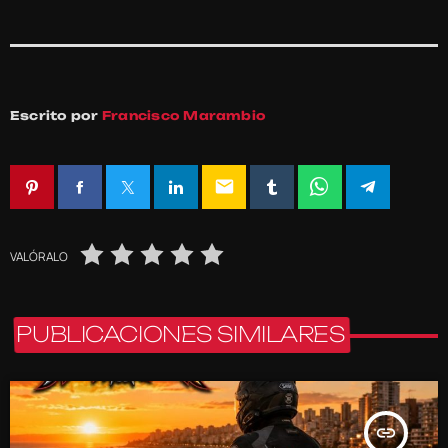
Escrito por
Francisco Marambio
email
VALÓRALO
PUBLICACIONES SIMILARES
insert_link