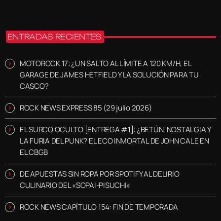
ENTRADAS RECIENTES
MOTOROCK 17: ¿UN SALTO AL LÍMITE A 120 KM/H, EL
GARAGE DE JAMES HETFIELD Y LA SOLUCIÓN PARA TU
CASCO?
ROCK NEWS EXPRESS 85 (29 julio 2026)
EL SURCO OCULTO [ENTREGA #1]: ¿BETÚN, NOSTALGIA Y
LA FURIA DEL PUNK? EL ECO INMORTAL DE JOHN CALE EN
EL CBGB
DE APUESTAS SIN ROPA POR SPOTIFY AL DELIRIO
CULINARIO DEL «SOPAI-PISUCHI»
ROCK NEWS CAPÍTULO 154: FIN DE TEMPORADA