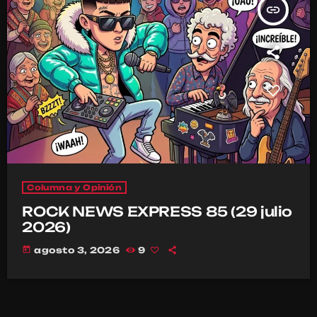
insert_link
Columna y Opinión
ROCK NEWS EXPRESS 85 (29 julio
2026)
today
agosto 3, 2026
9